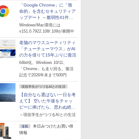
「Google Chrome」に「致
命的」を含むセキュリティア
ップデート ～脆弱性41件に
対処
Windows/Mac環境には
v151.0.7922.108/.109が展開中
老舗のマウスユーティリティ
「チューチューマウス」がAI
の力を借りて15年ぶりに復活
64bit化、Windows 10/11、
「Chrome」も走り回る。復活
記念で2026年末まで500円
現役学生がつづるAIとの生活
【自分なら選ばない一日を考
えて】 空いた午後をチャッ
ピーに捧げたら、思わぬ絶景
に出会った話
～現役学生がつづるAIとの生活
本日みつけたお買い得
連載
情報