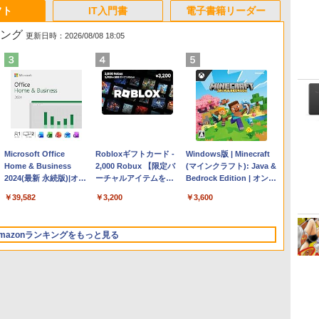
フト
IT入門書
電子書籍リーダー
キング
更新日時：2026/08/08 18:05
Apple 2026 MacBook
Microsoft Office
【Amazon.co.jp限定】
Robloxギフトカード -
FMV ノートパソコン
Windows版 | Minecraft
Air M5チップ搭載13イ
Home & Business
HP ノートパソコン 15-
2,000 Robux 【限定バ
WE1-K3 (MS 365
(マインクラフト): Java &
ンチノートブック：AI
2024(最新 永続版)|オン
fd 15.6インチ 16GBメ
ーチャルアイテムを含
Personal/Copilotキー搭
Bedrock Edition | オンラ
とApple Intelligence、
ラインコード
モリ 512GB SSD イン
む】 【オンラインゲー
載/Win 11/15.6型/Core
インコード版
￥278,800
￥39,582
￥129,800
￥3,200
￥139,880
￥3,600
13.6インチLiquid
版|Windows11、
テル Core 5
ムコード】 ロブロック
i5/16GB/SSD 512GB/ホ
Retinaディスプレイ、
10/mac対応|PC2台
ス | オンラインコード
ワイト)
16GBユニファイドメモ
版
FMVWK3E15W_AZ
mazonランキングをもっと見る
リ、1TB SSDストレー
ジ、12MPセンターフレ
ームカメラ、日本語キ
ーボード、Touch ID -
ミッドナイト