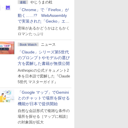
やじうまの杜
連載
「Chrome」で「Firefox」が
動く……!? WebAssembly
で実装された「Gecko」エン
ジン
意味があるかどうかはともかく
ロマンたっぷり
ニュース
Book Watch
「Claude」シリーズ第5世代
のプロンプトやモデルの選び
方を図解した書籍が無償公開
Anthropicの公式ドキュメント2
本を日本語で図解した『Claude
5世代 マスターガイド』
「Google マップ」でGemini
とのチャットで場所を探せる
機能が日本で提供開始
自然な会話形式で複雑な条件の
場所を探せる［マップに相談］
の対象国が拡大