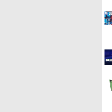
ClaudeCode いちばん
Kindle Paperwhite シ
1冊ですべて身につく
Amazon Kindle
FM TOWNS ハイパー・
New Amazon Kindle
やさしい 教科書: 非エ
グニチャーエディショ
HTML & CSSとWebデ
Colorsoft | 16GBスト
カタログ: 本体ハードウ
Scribe Colorsoft | 11イ
ンジニア 初心者 素人
ン (32GB) 7インチディ
ザイン入門講座［第2
レージ、防水、7インチ
ェア・市販ソフトウェア
ンチカラーディスプレ
でも安心 使い方 マニュ
スプレイ、明るさ自動
版］
カラーディスプレイ、
のパーフェクトリストと
イ、64GBストレージ、
￥99
￥27,980
￥1,292
￥31,980
￥1,600
￥115,980
アル AI副業にもコンテ
調整、色調調節ライ
色調調節ライト、最大8
最新エミュレータ紹介
ノート機能搭載、明るさ
ンツ作成にもKindle出
ト、12週間持続バッテ
週間持続バッテリー、
自動調整、色調調節ライ
版にも！ 非エンジニア
リー、広告なし、メタ
広告無し、ブラック
ト、プレミアムペン付
のためのAIコーディン
リックブラック
(2025年発売)
き、グラファイト
グ入門シリーズ