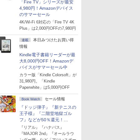
「Fire TV」シリーズが最安
4,980円！Amazonデバイス
のサマーセール
4K/Wi-Fi 6対応の「Fire TV 4K
Plus」は2,000円OFFの7,980円
本日みつけたお買い得
連載
情報
Kindle電子書籍リーダーが最
大8,000円OFF！Amazonデ
バイスがサマーセール中
カラー版「Kindle Colorsoft」が
31,980円。「Kindle
Paperwhite」は5,000円OFF
セール情報
Book Watch
『ドッジ弾子』『新テニスの
王子様』『二階堂地獄ゴル
フ』などが50％還元！
Amazonマンガ週末セール
『リアル』『ハナバス』
『MAJOR 2nd』『オールラウ
ンダー廻』など「アツいスポー