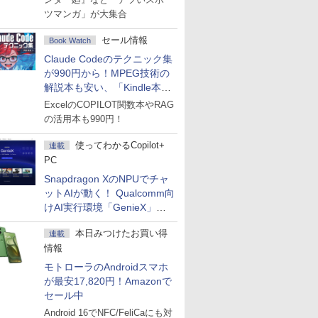
ツマンガ」が大集合
セール情報
Book Watch
Claude Codeのテクニック集
が990円から！MPEG技術の
解説本も安い、「Kindle本サ
マーセール」第2弾開始！
ExcelのCOPILOT関数本やRAG
の活用本も990円！
使ってわかるCopilot+
連載
PC
Snapdragon XのNPUでチャ
ットAIが動く！ Qualcomm向
けAI実行環境「GenieX」を
試してみた
本日みつけたお買い得
連載
情報
モトローラのAndroidスマホ
が最安17,820円！Amazonで
セール中
Android 16でNFC/FeliCaにも対