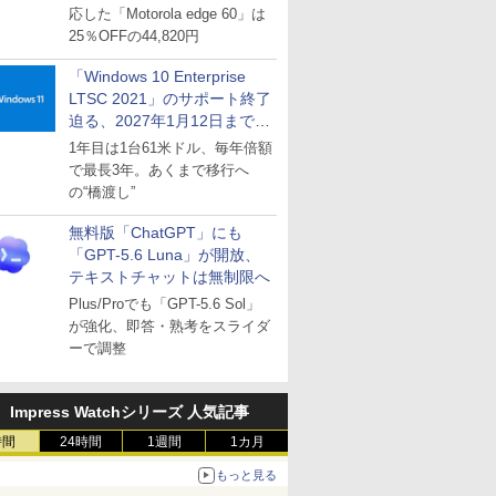
応した「Motorola edge 60」は
25％OFFの44,820円
「Windows 10 Enterprise
LTSC 2021」のサポート終了
迫る、2027年1月12日まで
～ESUは9月1日から販売
1年目は1台61米ドル、毎年倍額
で最長3年。あくまで移行へ
の“橋渡し”
無料版「ChatGPT」にも
「GPT-5.6 Luna」が開放、
テキストチャットは無制限へ
Plus/Proでも「GPT-5.6 Sol」
が強化、即答・熟考をスライダ
ーで調整
Impress Watchシリーズ 人気記事
時間
24時間
1週間
1カ月
もっと見る