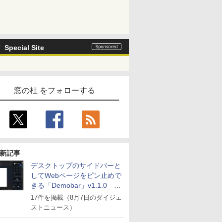
Special Site
窓の杜 をフォローする
新記事
デスクトップのサイドバーと
してWebページをピン止めで
きる「Demobar」v1.1.0 ほ
か
17件を掲載（8月7日のダイジェ
ストニュース）