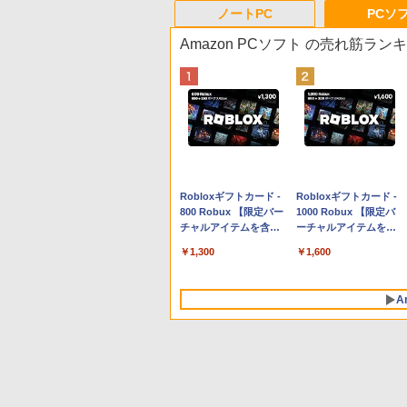
ノートPC
PCソ
Amazon PCソフト の売れ筋ラン
Apple 2026 MacBook
Robloxギフトカード -
tomtoc 360°保護 15.6
Robloxギフトカード -
Neo A18 Proチップ搭
800 Robux 【限定バー
16インチ パソコンケー
1000 Robux 【限定バ
載13インチノートブッ
チャルアイテムを含
ス Dell NEC Lavie
ーチャルアイテムを含
ク：AIとApple
む】 【オンラインゲー
ASUS HP dynabook
む】 【オンラインゲー
￥131,111
￥1,300
￥2,952
￥1,600
Intelligenceのために設
ムコード】 ロブロック
Lenovo対応
ムコード】 ロブロック
計、Liquid Retinaディ
ス | オンラインコード
ス |オンラインコード版
スプレイ、8GBユニフ
版
A
ァイドメモリ、512GB
SSDストレージ、
1080p FaceTime HDカ
メラ、Touch ID - シル
バー