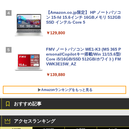
【Amazon.co.jp限定】 HP ノートパソコ
ン 15-fd 15.6インチ 16GBメモリ 512GB
SSD インテル Core 5
￥129,800
FMV ノートパソコン WE1-K3 (MS 365 P
ersonal/Copilotキー搭載/Win 11/15.6型/
Core i5/16GB/SSD 512GB/ホワイト) FM
VWK3E15W_AZ
￥139,880
Amazonランキングをもっと見る
おすすめ記事
Robloxギフトカード - 800 Robux 【限
生成AIパスポート公式テキスト 第４版
Amazon Kindle Paperwhite (16GB) 7イ
定バーチャルアイテムを含む】 【オンラ
ンチディスプレイ、色調調節ライト、12
アクセスランキング
インゲームコード】 ロブロックス | オン
週間持続バッテリー、広告なし、ブラッ
￥1,766
ラインコード版
ク