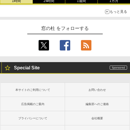
1時間
24時間
1週間
1カ月
￥1,300
￥22,980
もっと見る
AIイラスト表現辞典: 思い通りの絵を引き
出す プロンプトの言葉 AI画像生成シリー
Robloxギフトカード - 1000 Robux 【限
Amazon Kindle - 目に優しい、かさばら
窓の杜 をフォローする
ズ (はぴーイラストLabo)
定バーチャルアイテムを含む】 【オンラ
ない、大きな画面で読みやすい、6週間持
インゲームコード】 ロブロックス |オン
続バッテリー、6インチディスプレイ電子
ラインコード版
書籍リーダー、ブラック、16GB、広告な
￥480
し
￥1,600
￥16,980
ClaudeCode いちばんやさしい 教科書:
非エンジニア 初心者 素人 でも安心 使い
Special Site
方 マニュアル AI副業にもコンテンツ作成
Microsoft Office Home & Business 202
にもKindle出版にも！ 非エンジニアのた
4(最新 永続版)|オンラインコード版|Wind
Kindle Paperwhite シグニチャーエディ
めのAIコーディング入門シリーズ
ows11、10/mac対応|PC2台
ション (32GB) 7インチディスプレイ、明
るさ自動調整、色調調節ライト、12週間
持続バッテリー、広告なし、メタリック
￥99
￥39,582
本サイトのご利用について
お問い合わせ
ブラック
￥27,980
広告掲載のご案内
編集部へのご連絡
1冊ですべて身につくHTML & CSSとWe
Robloxギフトカード - 2,000 Robux 【限
bデザイン入門講座［第2版］
定バーチャルアイテムを含む】 【オンラ
インゲームコード】 ロブロックス | オン
プライバシーについて
会社概要
ラインコード版
Amazon Kindle Colorsoft | 16GBストレ
￥1,292
ージ、防水、7インチカラーディスプレ