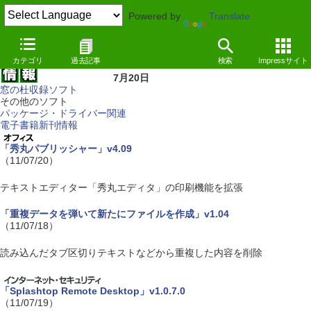
Powered by
Translate
カテゴリ
過去記事
検索
Impressサイト
7月20日
窓の杜収録ソフト
その他のソフト
パッケージ・ドライバー関連
電子書籍新刊情報
「秀丸パブリッシャー」v4.09
（11/07/20）
テキストエディター「秀丸エディタ」の印刷機能を拡張
「重複データを弾いて新たにファイルを作成」v1.04
（11/07/18）
読み込んだタブ区切りテキストなどから重複した内容を削除
「Splashtop Remote Desktop」v1.0.7.0
（11/07/19）