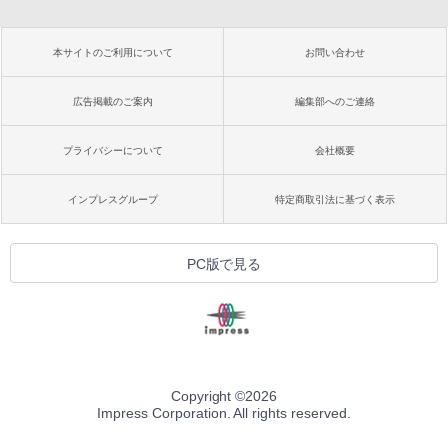
めのAIコーディング入門シリーズ
ション (32GB) 7インチディスプレイ、明
るさ自動調整、色調調節ライト、12週間
持続バッテリー、広告なし、メタリック
￥99
本サイトのご利用について
お問い合わせ
ブラック
￥32,980
広告掲載のご案内
編集部へのご連絡
FM TOWNS ハイパー・カタログ: 本体ハ
ードウェア・市販ソフトウェアのパーフ
ェクトリストと最新エミュレータ紹介
プライバシーについて
会社概要
Amazon Kindle Colorsoft | 16GBストレ
ージ、防水、7インチカラーディスプレ
￥1,600
イ、色調調節ライト、最大8週間持続バッ
インプレスグループ
特定商取引法に基づく表示
テリー、広告無し、ブラック (2025年発
売)
1冊ですべて身につくHTML & CSSとWe
bデザイン入門講座［第2版］
￥39,980
PC版で見る
￥2,326
New Amazon Kindle Scribe Colorsoft |
11インチカラーディスプレイ、64GBスト
レージ、ノート機能搭載、明るさ自動調
整、色調調節ライト、プレミアムペン付
き、グラファイト
Copyright ©
2026
Impress Corporation. All rights reserved.
￥115,980