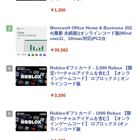
tomtoc 360°保護 15.6 16インチ パソコ
ンケース Dell NEC Lavie ASUS HP dyna
￥1,300
book Lenovo対応
￥2,952
Microsoft Office Home & Business 202
4(最新 永続版)|オンラインコード版|Wind
ows11、10/mac対応|PC2台
Apple 2026 MacBook Air M5チップ搭載
13インチノートブック：AIとApple Intell
￥39,582
igence、13.6インチLiquid Retinaディ
スプレイ、24GBユニファイドメモリ、1
TB SSD、12MPセンターフレームカメ
Robloxギフトカード - 2,000 Robux 【限
ラ、Touch ID - スカイブルー + 3年延長
定バーチャルアイテムを含む】 【オンラ
AppleCare+ for 13インチMacBook Air
インゲームコード】 ロブロックス | オン
(M5)|ダウンロード版
ラインコード版
￥331,701
￥3,200
【Amazon.co.jp限定】 HP ノートパソコ
Robloxギフトカード - 1000 Robux 【限
ン 15-fd 15.6インチ 16GBメモリ 512GB
定バーチャルアイテムを含む】 【オンラ
SSD インテル Core 5
インゲームコード】 ロブロックス |オン
ラインコード版
￥129,800