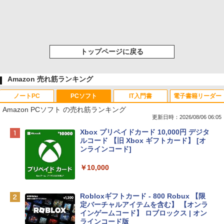
トップページに戻る
Amazon 売れ筋ランキング
ノートPC
PCソフト
IT入門書
電子書籍リーダー
Amazon PCソフト の売れ筋ランキング
更新日時：2026/08/06 06:05
Apple 2026 MacBook Neo A18 Proチッ
Xbox プリペイドカード 10,000円 デジタ
プ搭載13インチノートブック：AIとAppl
ルコード 【旧 Xbox ギフトカード】 [オ
e Intelligenceのために設計、Liquid Ret
ンラインコード]
inaディスプレイ、8GBユニファイドメモ
リ、512GB SSDストレージ、1080p Fac
￥10,000
eTime HDカメラ、Touch ID - インディ
ゴ
Robloxギフトカード - 800 Robux 【限
￥137,800
定バーチャルアイテムを含む】 【オンラ
インゲームコード】 ロブロックス | オン
ラインコード版