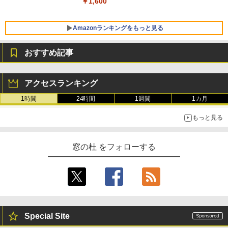
￥1,600
FMV ノートパソコン WE1-K3 (MS 365 P
ersonal/Copilotキー搭載/Win 11/15.6型/
Amazonランキングをもっと見る
Core i5/16GB/SSD 512GB/ホワイト) FM
VWK3E15W_AZ
おすすめ記事
￥119,800
生成AIパスポート公式テキスト 第４版
Amazon Kindle Paperwhite (16GB) 7イ
ンチディスプレイ、色調調節ライト、12
アクセスランキング
週間持続バッテリー、広告なし、ブラッ
￥1,766
ク
1時間
24時間
1週間
1カ月
￥27,980
もっと見る
AIイラスト表現辞典: 思い通りの絵を引き
出す プロンプトの言葉 AI画像生成シリー
Amazon Kindle - 目に優しい、かさばら
窓の杜 をフォローする
ズ (はぴーイラストLabo)
ない、大きな画面で読みやすい、6週間持
続バッテリー、6インチディスプレイ電子
書籍リーダー、ブラック、16GB、広告な
￥99
し
￥19,980
ClaudeCode いちばんやさしい 教科書:
非エンジニア 初心者 素人 でも安心 使い
Special Site
方 マニュアル AI副業にもコンテンツ作成
にもKindle出版にも！ 非エンジニアのた
Kindle Paperwhite シグニチャーエディ