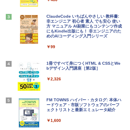
ンケース Dell NEC Lavie ASUS HP dyna
￥39,582
book Lenovo対応
ClaudeCode いちばんやさしい 教科書:
￥2,952
非エンジニア 初心者 素人 でも安心 使い
Robloxギフトカード - 2,000 Robux 【限
方 マニュアル AI副業にもコンテンツ作成
定バーチャルアイテムを含む】 【オンラ
にもKindle出版にも！ 非エンジニアのた
インゲームコード】 ロブロックス | オン
めのAIコーディング入門シリーズ
Apple 2026 MacBook Air M5チップ搭載
ラインコード版
13インチノートブック：AIとApple Intell
igence、13.6インチLiquid Retinaディ
￥99
￥3,200
スプレイ、24GBユニファイドメモリ、1
TB SSD、12MPセンターフレームカメ
ラ、Touch ID - ミッドナイト + 3年延長
1冊ですべて身につくHTML & CSSとWe
Robloxギフトカード - 1000 Robux 【限
AppleCare+ for 13インチMacBook Air
bデザイン入門講座［第2版］
定バーチャルアイテムを含む】 【オンラ
(M5)|ダウンロード版
インゲームコード】 ロブロックス |オン
ラインコード版
￥2,326
￥347,600
￥1,600
【Amazon.co.jp限定】 HP ノートパソコ
FM TOWNS ハイパー・カタログ: 本体ハ
ン 15-fd 15.6インチ 16GBメモリ 512GB
ードウェア・市販ソフトウェアのパーフ
Windows版 | Minecraft (マインクラフ
SSD インテル Core 5
ェクトリストと最新エミュレータ紹介
ト): Java & Bedrock Edition | オンライ
ンコード版
￥129,800
￥1,600
￥3,600