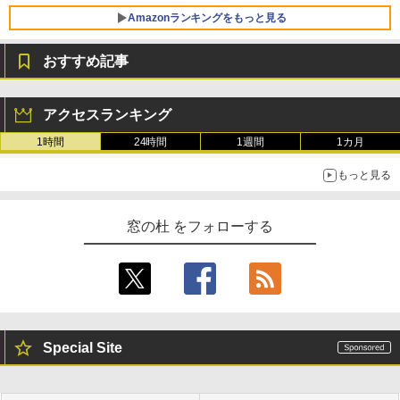
FMV ノートパソコン WE1-K3 (MS 365 P
Amazonランキングをもっと見る
ersonal/Copilotキー搭載/Win 11/15.6型/
Core i5/16GB/SSD 512GB/ホワイト) FM
おすすめ記事
VWK3E15W_AZ
Amazon Kindle Paperwhite (16GB) 7イ
￥123,400
ンチディスプレイ、色調調節ライト、12
アクセスランキング
週間持続バッテリー、広告なし、ブラッ
ク
1時間
24時間
1週間
1カ月
￥27,980
もっと見る
Amazon Kindle - 目に優しい、かさばら
窓の杜 をフォローする
ない、大きな画面で読みやすい、6週間持
続バッテリー、6インチディスプレイ電子
書籍リーダー、ブラック、16GB、広告な
し
￥19,980
Special Site
Kindle Paperwhite シグニチャーエディ
ション (32GB) 7インチディスプレイ、明
るさ自動調整、色調調節ライト、12週間