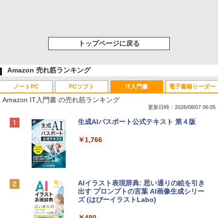
トップページに戻る
Amazon 売れ筋ランキング
ノートPC
PCソフト
IT入門書
電子書籍リーダー
Amazon IT入門書 の売れ筋ランキング
更新日時：2026/08/07 06:05
Apple 2026 MacBook Neo A18 Proチッ
Robloxギフトカード - 800 Robux 【限
生成AIパスポート公式テキスト 第４版
プ搭載13インチノートブック：AIとAppl
定バーチャルアイテムを含む】 【オンラ
e Intelligence、Liquid Retinaディスプ
インゲームコード】 ロブロックス | オン
￥1,766
レイ、8GBメモリ、512GB SSD、1080p
ラインコード版
FaceTime HDカメラ、Touch ID - インデ
ィゴ + 3年延長 AppleCare+ for 13インチ
￥1,300
MacBook Neo(A18 Pro)|ダウンロード版
AIイラスト表現辞典: 思い通りの絵を引き
￥162,598
出す プロンプトの言葉 AI画像生成シリー
Microsoft Office Home & Business 202
ズ (はぴーイラストLabo)
4(最新 永続版)|オンラインコード版|Wind
ows11、10/mac対応|PC2台
tomtoc 360°保護 15.6 16インチ パソコ
￥480