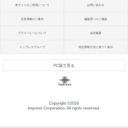
持続バッテリー、広告なし、メタリック
本サイトのご利用について
お問い合わせ
ブラック
￥32,980
広告掲載のご案内
編集部へのご連絡
プライバシーについて
会社概要
Amazon Kindle Colorsoft | 16GBストレ
ージ、防水、7インチカラーディスプレ
イ、色調調節ライト、最大8週間持続バッ
インプレスグループ
特定商取引法に基づく表示
テリー、広告無し、ブラック (2025年発
売)
￥39,980
PC版で見る
New Amazon Kindle Scribe Colorsoft |
11インチカラーディスプレイ、64GBスト
レージ、ノート機能搭載、明るさ自動調
整、色調調節ライト、プレミアムペン付
き、グラファイト
Copyright ©
2026
Impress Corporation. All rights reserved.
￥115,980