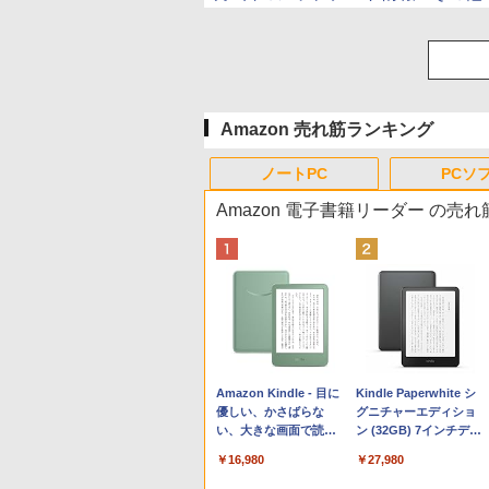
Amazon 売れ筋ランキング
ノートPC
PCソ
Amazon 電子書籍リーダー の売
Apple 2026 MacBook
Robloxギフトカード -
生成AIパスポート公式
Amazon Kindle - 目に
tomtoc 360°保護 15.6
Robloxギフトカード -
AIイラスト表現辞典: 思
Kindle Paperwhite シ
Neo A18 Proチップ搭
800 Robux 【限定バー
テキスト 第４版
優しい、かさばらな
16インチ パソコンケー
1000 Robux 【限定バ
い通りの絵を引き出す
グニチャーエディショ
載13インチノートブッ
チャルアイテムを含
い、大きな画面で読み
ス Dell NEC Lavie
ーチャルアイテムを含
プロンプトの言葉 AI画
ン (32GB) 7インチディ
￥1,766
ク：AIとApple
む】 【オンラインゲー
やすい、6週間持続バッ
ASUS HP dynabook
む】 【オンラインゲー
像生成シリーズ (はぴー
スプレイ、明るさ自動
￥137,800
￥1,300
￥16,980
￥2,952
￥1,600
￥480
￥27,980
Intelligenceのために設
ムコード】 ロブロック
テリー、6インチディス
Lenovo対応
ムコード】 ロブロック
イラストLabo)
調整、色調調節ライ
計、Liquid Retinaディ
ス | オンラインコード
プレイ電子書籍リーダ
ス |オンラインコード版
ト、12週間持続バッテ