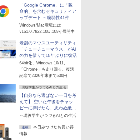
「Google Chrome」に「致
命的」を含むセキュリティア
ップデート ～脆弱性41件に
対処
Windows/Mac環境には
v151.0.7922.108/.109が展開中
老舗のマウスユーティリティ
「チューチューマウス」がAI
の力を借りて15年ぶりに復活
64bit化、Windows 10/11、
「Chrome」も走り回る。復活
記念で2026年末まで500円
現役学生がつづるAIとの生活
【自分なら選ばない一日を考
えて】 空いた午後をチャッ
ピーに捧げたら、思わぬ絶景
に出会った話
～現役学生がつづるAIとの生活
本日みつけたお買い得
連載
情報