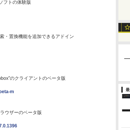
ソフトの体験版
た検索・置換機能を追加できるアドイン
pbox”のクライアントのベータ版
最
beta-m
bブラウザーのベータ版
.1396