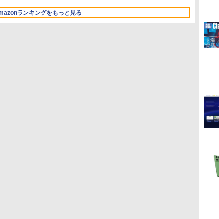
16GBユニファイドメモ
版
版にも！ 非エンジニア
広告無し、ブラック
FMVWK3E15W_AZ
ト、プレミアムペン付
mazonランキングをもっと見る
リ、512GB SSDストレ
のためのAIコーディン
(2025年発売)
き、グラファイト
ージ、12MPセンターフ
グ入門シリーズ
レームカメラ、日本語
キーボード、Touch ID
- ミッドナイト