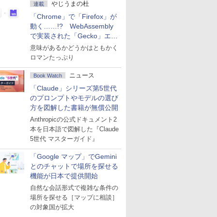
やじうまの杜
連載
「Chrome」で「Firefox」が
動く……!? WebAssembly
で実装された「Gecko」エン
ジン
意味があるかどうかはともかく
ロマンたっぷり
ニュース
Book Watch
「Claude」シリーズ第5世代
のプロンプトやモデルの選び
方を図解した書籍が無償公開
Anthropicの公式ドキュメント2
本を日本語で図解した『Claude
5世代 マスターガイド』
「Google マップ」でGemini
とのチャットで場所を探せる
機能が日本で提供開始
自然な会話形式で複雑な条件の
場所を探せる［マップに相談］
の対象国が拡大