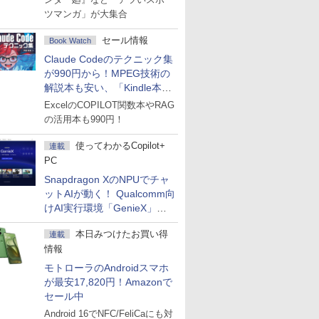
ツマンガ」が大集合
セール情報
Book Watch
Claude Codeのテクニック集
が990円から！MPEG技術の
解説本も安い、「Kindle本サ
マーセール」第2弾開始！
ExcelのCOPILOT関数本やRAG
の活用本も990円！
使ってわかるCopilot+
連載
PC
Snapdragon XのNPUでチャ
ットAIが動く！ Qualcomm向
けAI実行環境「GenieX」を
試してみた
本日みつけたお買い得
連載
情報
モトローラのAndroidスマホ
が最安17,820円！Amazonで
セール中
Android 16でNFC/FeliCaにも対