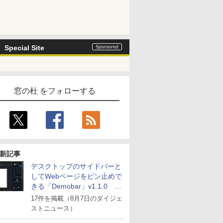
Special Site
窓の杜 をフォローする
新記事
デスクトップのサイドバーと
してWebページをピン止めで
きる「Demobar」v1.1.0 ほ
か
17件を掲載（8月7日のダイジェ
ストニュース）