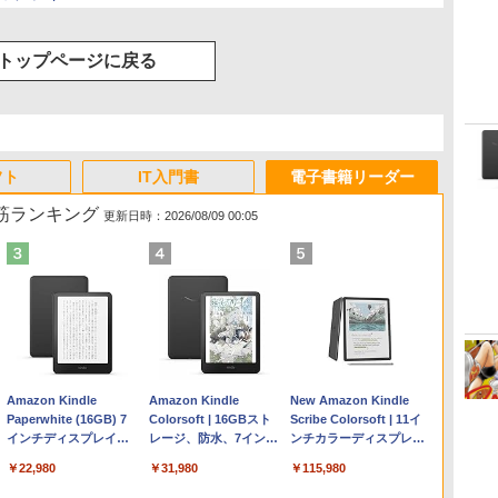
トップページに戻る
フト
IT入門書
電子書籍リーダー
れ筋ランキング
更新日時：2026/08/09 00:05
Apple 2026 MacBook
Microsoft Office
1冊ですべて身につく
Amazon Kindle
【Amazon.co.jp限定】
Robloxギフトカード -
ClaudeCode いちばん
Amazon Kindle
FMV ノートパソコン
Windows版 | Minecraft
FM TOWNS ハイパー・
New Amazon Kindle
Air M5チップ搭載13イ
Home & Business
HTML & CSSとWebデ
Paperwhite (16GB) 7
HP ノートパソコン 15-
2,000 Robux 【限定バ
やさしい 教科書: 非エ
Colorsoft | 16GBスト
WE1-K3 (MS 365
(マインクラフト): Java &
カタログ: 本体ハードウ
Scribe Colorsoft | 11イ
ンチノートブック：AI
2024(最新 永続版)|オン
ザイン入門講座［第2
インチディスプレイ、
fd 15.6インチ 16GBメ
ーチャルアイテムを含
ンジニア 初心者 素人
レージ、防水、7インチ
Personal/Copilotキー搭
Bedrock Edition | オンラ
ェア・市販ソフトウェア
ンチカラーディスプレ
とApple Intelligence、
ラインコード
版］
色調調節ライト、12週
モリ 512GB SSD イン
む】 【オンラインゲー
でも安心 使い方 マニュ
カラーディスプレイ、
載/Win 11/15.6型/Core
インコード版
のパーフェクトリストと
イ、64GBストレージ、
￥224,800
￥39,582
￥1,292
￥22,980
￥129,800
￥3,200
￥99
￥31,980
￥139,880
￥3,600
￥1,600
￥115,980
13.6インチLiquid
版|Windows11、
間持続バッテリー、広
テル Core 5
ムコード】 ロブロック
アル AI副業にもコンテ
色調調節ライト、最大8
i5/16GB/SSD 512GB/ホ
最新エミュレータ紹介
ノート機能搭載、明るさ
Retinaディスプレイ、
10/mac対応|PC2台
告なし、ブラック
ス | オンラインコード
ンツ作成にもKindle出
週間持続バッテリー、
ワイト)
自動調整、色調調節ライ