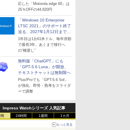
応した「Motorola edge 60」は
25％OFFの44,820円
「Windows 10 Enterprise
LTSC 2021」のサポート終了
迫る、2027年1月12日まで
～ESUは9月1日から販売
1年目は1台61米ドル、毎年倍額
で最長3年。あくまで移行へ
の“橋渡し”
無料版「ChatGPT」にも
「GPT-5.6 Luna」が開放、
テキストチャットは無制限へ
Plus/Proでも「GPT-5.6 Sol」
が強化、即答・熟考をスライダ
ーで調整
Impress Watchシリーズ 人気記事
時間
24時間
1週間
1カ月
もっと見る