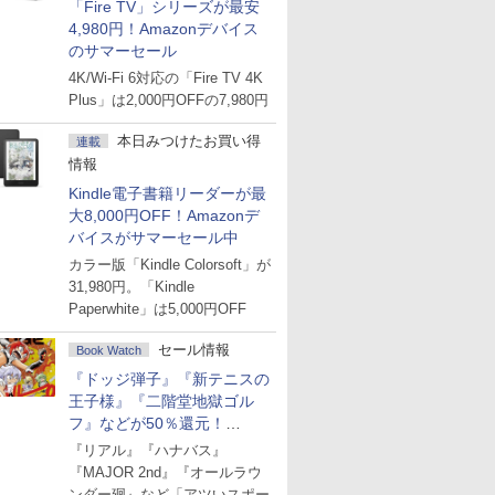
「Fire TV」シリーズが最安
4,980円！Amazonデバイス
のサマーセール
4K/Wi-Fi 6対応の「Fire TV 4K
Plus」は2,000円OFFの7,980円
本日みつけたお買い得
連載
情報
Kindle電子書籍リーダーが最
大8,000円OFF！Amazonデ
バイスがサマーセール中
カラー版「Kindle Colorsoft」が
31,980円。「Kindle
Paperwhite」は5,000円OFF
セール情報
Book Watch
『ドッジ弾子』『新テニスの
王子様』『二階堂地獄ゴル
フ』などが50％還元！
Amazonマンガ週末セール
『リアル』『ハナバス』
『MAJOR 2nd』『オールラウ
ンダー廻』など「アツいスポー