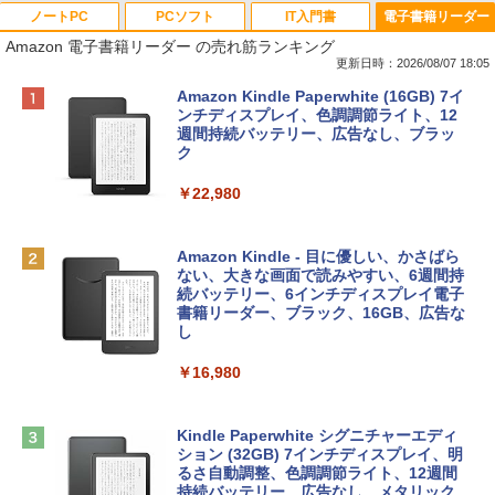
ノートPC
PCソフト
IT入門書
電子書籍リーダー
Amazon 電子書籍リーダー の売れ筋ランキング
更新日時：2026/08/07 18:05
Apple 2026 MacBook Neo A18 Proチッ
Robloxギフトカード - 800 Robux 【限
生成AIパスポート公式テキスト 第４版
Amazon Kindle Paperwhite (16GB) 7イ
プ搭載13インチノートブック：AIとAppl
定バーチャルアイテムを含む】 【オンラ
ンチディスプレイ、色調調節ライト、12
e Intelligence、Liquid Retinaディスプ
インゲームコード】 ロブロックス | オン
週間持続バッテリー、広告なし、ブラッ
￥1,766
レイ、8GBメモリ、512GB SSD、1080p
ラインコード版
ク
FaceTime HDカメラ、Touch ID - インデ
ィゴ + 3年延長 AppleCare+ for 13インチ
￥1,300
￥22,980
MacBook Neo(A18 Pro)|ダウンロード版
AIイラスト表現辞典: 思い通りの絵を引き
￥162,598
出す プロンプトの言葉 AI画像生成シリー
Microsoft Office Home & Business 202
Amazon Kindle - 目に優しい、かさばら
ズ (はぴーイラストLabo)
4(最新 永続版)|オンラインコード版|Wind
ない、大きな画面で読みやすい、6週間持
ows11、10/mac対応|PC2台
続バッテリー、6インチディスプレイ電子
tomtoc 360°保護 15.6 16インチ パソコ
書籍リーダー、ブラック、16GB、広告な
￥480
ンケース Dell NEC Lavie ASUS HP dyna
し
￥39,582
book Lenovo対応
￥16,980
ClaudeCode いちばんやさしい 教科書:
￥2,952
非エンジニア 初心者 素人 でも安心 使い
Robloxギフトカード - 2,000 Robux 【限
方 マニュアル AI副業にもコンテンツ作成
定バーチャルアイテムを含む】 【オンラ
にもKindle出版にも！ 非エンジニアのた
インゲームコード】 ロブロックス | オン
Kindle Paperwhite シグニチャーエディ
めのAIコーディング入門シリーズ
Apple 2026 MacBook Air M5チップ搭載
ラインコード版
ション (32GB) 7インチディスプレイ、明
13インチノートブック：AIとApple Intell
るさ自動調整、色調調節ライト、12週間
igence、13.6インチLiquid Retinaディ
持続バッテリー、広告なし、メタリック
￥99