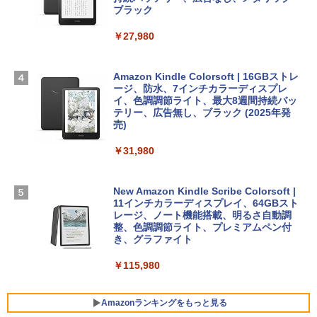
￥3,200
スプレイ、16GBユニファイドメモリ、1
ブラック
TB SSDストレージ、12MPセンターフレ
ームカメラ、日本語キーボード、Touch I
￥27,980
1冊ですべて身につくHTML & CSSとWe
Robloxギフトカード - 1000 Robux 【限
D - シルバー
bデザイン入門講座［第2版］
定バーチャルアイテムを含む】 【オンラ
インゲームコード】 ロブロックス |オン
￥261,414
ラインコード版
Amazon Kindle Colorsoft | 16GBストレ
￥1,292
ージ、防水、7インチカラーディスプレ
イ、色調調節ライト、最大8週間持続バッ
￥1,600
【Amazon.co.jp限定】 HP ノートパソコ
テリー、広告無し、ブラック (2025年発
ン 15-fd 15.6インチ 16GBメモリ 512GB
売)
FM TOWNS ハイパー・カタログ: 本体ハ
SSD インテル Core 5
ードウェア・市販ソフトウェアのパーフ
Windows版 | Minecraft (マインクラフ
￥31,980
ェクトリストと最新エミュレータ紹介
ト): Java & Bedrock Edition | オンライ
￥129,800
ンコード版
￥1,600
New Amazon Kindle Scribe Colorsoft |
￥3,600
FMV ノートパソコン WE1-K3 (MS 365 P
11インチカラーディスプレイ、64GBスト
ersonal/Copilotキー搭載/Win 11/15.6型/
レージ、ノート機能搭載、明るさ自動調
Core i5/16GB/SSD 512GB/ホワイト) FM
整、色調調節ライト、プレミアムペン付
VWK3E15W_AZ
き、グラファイト
￥139,880
￥115,980
Amazonランキングをもっと見る