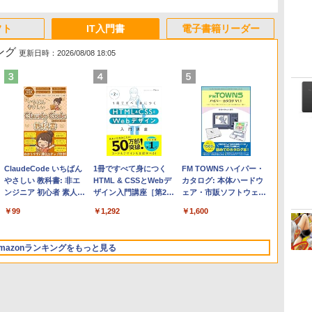
フト
IT入門書
電子書籍リーダー
ング
更新日時：2026/08/08 18:05
Apple 2026 MacBook
Microsoft Office
ClaudeCode いちばん
【Amazon.co.jp限定】
Robloxギフトカード -
1冊ですべて身につく
FMV ノートパソコン
Windows版 | Minecraft
FM TOWNS ハイパー・
Air M5チップ搭載13イ
Home & Business
やさしい 教科書: 非エ
HP ノートパソコン 15-
2,000 Robux 【限定バ
HTML & CSSとWebデ
WE1-K3 (MS 365
(マインクラフト): Java &
カタログ: 本体ハードウ
ンチノートブック：AI
2024(最新 永続版)|オン
ンジニア 初心者 素人
fd 15.6インチ 16GBメ
ーチャルアイテムを含
ザイン入門講座［第2
Personal/Copilotキー搭
Bedrock Edition | オンラ
ェア・市販ソフトウェア
とApple Intelligence、
ラインコード
でも安心 使い方 マニュ
モリ 512GB SSD イン
む】 【オンラインゲー
版］
載/Win 11/15.6型/Core
インコード版
のパーフェクトリストと
￥278,800
￥39,582
￥99
￥129,800
￥3,200
￥1,292
￥139,880
￥3,600
￥1,600
13.6インチLiquid
版|Windows11、
アル AI副業にもコンテ
テル Core 5
ムコード】 ロブロック
i5/16GB/SSD 512GB/ホ
最新エミュレータ紹介
Retinaディスプレイ、
10/mac対応|PC2台
ンツ作成にもKindle出
ス | オンラインコード
ワイト)
16GBユニファイドメモ
版にも！ 非エンジニア
版
FMVWK3E15W_AZ
mazonランキングをもっと見る
リ、1TB SSDストレー
のためのAIコーディン
ジ、12MPセンターフレ
グ入門シリーズ
ームカメラ、日本語キ
ーボード、Touch ID -
ミッドナイト