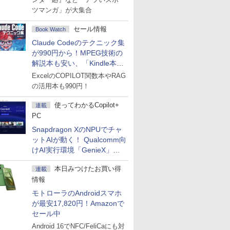
ツマンガ」が大集合
セール情報
Book Watch
Claude Codeのテクニック集
が990円から！MPEG技術の
解説本も安い、「Kindle本サ
マーセール」第2弾開始！
ExcelのCOPILOT関数本やRAG
の活用本も990円！
使ってわかるCopilot+
連載
PC
Snapdragon XのNPUでチャ
ットAIが動く！ Qualcomm向
けAI実行環境「GenieX」を
試してみた
本日みつけたお買い得
連載
情報
モトローラのAndroidスマホ
が最安17,820円！Amazonで
セール中
Android 16でNFC/FeliCaにも対