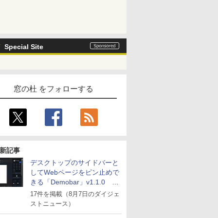
Special Site
窓の杜 をフォローする
新記事
デスクトップのサイドバーと
してWebページをピン止めで
きる「Demobar」v1.1.0 ほ
か
17件を掲載（8月7日のダイジェ
ストニュース）