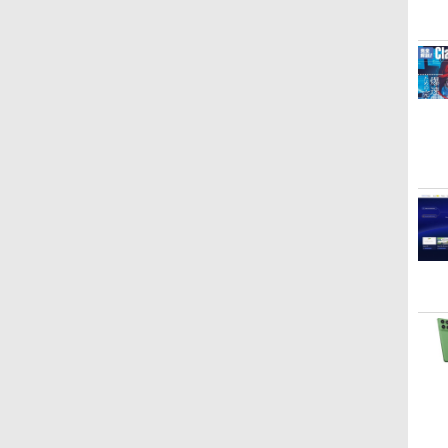
Kindle Paperwhite シ
Amazon Kindle
New Amazon Kindle
グニチャーエディショ
Colorsoft | 16GBスト
Scribe Colorsoft | 11イ
ン (32GB) 7インチディ
レージ、防水、7インチ
ンチカラーディスプレ
スプレイ、明るさ自動
カラーディスプレイ、
イ、64GBストレージ、
￥27,980
￥31,980
￥115,980
調整、色調調節ライ
色調調節ライト、最大8
ノート機能搭載、明るさ
ト、12週間持続バッテ
週間持続バッテリー、
自動調整、色調調節ライ
リー、広告なし、メタ
広告無し、ブラック
ト、プレミアムペン付
リックブラック
(2025年発売)
き、グラファイト