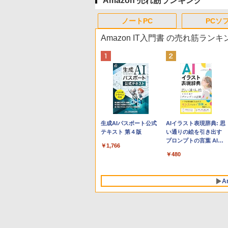
Amazon 売れ筋ランキング
ノートPC
PCソ
Amazon IT入門書 の売れ筋ランキ
Apple 2026 MacBook
Robloxギフトカード -
生成AIパスポート公式
tomtoc 360°保護 15.6
Robloxギフトカード -
AIイラスト表現辞典: 思
Neo A18 Proチップ搭
800 Robux 【限定バー
テキスト 第４版
16インチ パソコンケー
1000 Robux 【限定バ
い通りの絵を引き出す
載13インチノートブッ
チャルアイテムを含
ス Dell NEC Lavie
ーチャルアイテムを含
プロンプトの言葉 AI画
￥1,766
ク：AIとApple
む】 【オンラインゲー
ASUS HP dynabook
む】 【オンラインゲー
像生成シリーズ (はぴー
￥131,111
￥1,300
￥2,952
￥1,600
￥480
Intelligenceのために設
ムコード】 ロブロック
Lenovo対応
ムコード】 ロブロック
イラストLabo)
計、Liquid Retinaディ
ス | オンラインコード
ス |オンラインコード版
スプレイ、8GBユニフ
版
A
ァイドメモリ、512GB
SSDストレージ、
1080p FaceTime HDカ
メラ、Touch ID - シル
バー