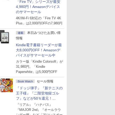
「Fire TV」シリーズが最安
4,980円！Amazonデバイス
のサマーセール
4K/Wi-Fi 6対応の「Fire TV 4K
Plus」は2,000円OFFの7,980円
本日みつけたお買い得
連載
情報
Kindle電子書籍リーダーが最
大8,000円OFF！Amazonデ
バイスがサマーセール中
カラー版「Kindle Colorsoft」が
31,980円。「Kindle
Paperwhite」は5,000円OFF
セール情報
Book Watch
『ドッジ弾子』『新テニスの
王子様』『二階堂地獄ゴル
フ』などが50％還元！
Amazonマンガ週末セール
『リアル』『ハナバス』
『MAJOR 2nd』『オールラウ
ンダー廻』など「アツいスポー