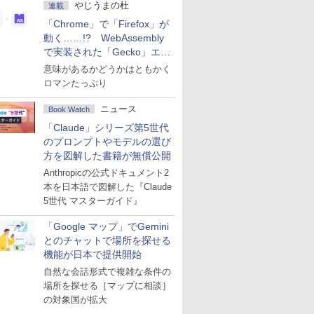
やじうまの杜
連載
「Chrome」で「Firefox」が
動く……!? WebAssembly
で実装された「Gecko」エン
ジン
意味があるかどうかはともかく
ロマンたっぷり
ニュース
Book Watch
「Claude」シリーズ第5世代
のプロンプトやモデルの選び
方を図解した書籍が無償公開
Anthropicの公式ドキュメント2
本を日本語で図解した『Claude
5世代 マスターガイド』
「Google マップ」でGemini
とのチャットで場所を探せる
機能が日本で提供開始
自然な会話形式で複雑な条件の
場所を探せる［マップに相談］
の対象国が拡大