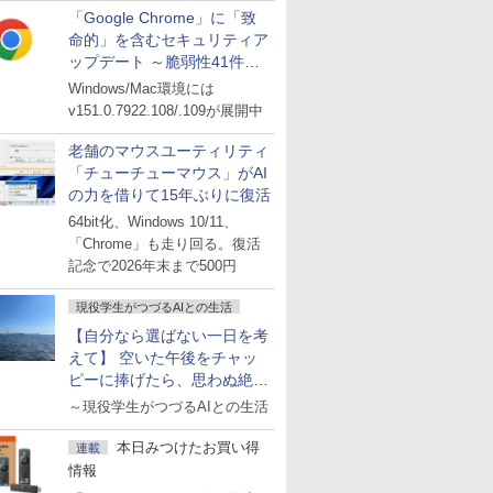
「Google Chrome」に「致
命的」を含むセキュリティア
ップデート ～脆弱性41件に
対処
Windows/Mac環境には
v151.0.7922.108/.109が展開中
老舗のマウスユーティリティ
「チューチューマウス」がAI
の力を借りて15年ぶりに復活
64bit化、Windows 10/11、
「Chrome」も走り回る。復活
記念で2026年末まで500円
現役学生がつづるAIとの生活
【自分なら選ばない一日を考
えて】 空いた午後をチャッ
ピーに捧げたら、思わぬ絶景
に出会った話
～現役学生がつづるAIとの生活
本日みつけたお買い得
連載
情報