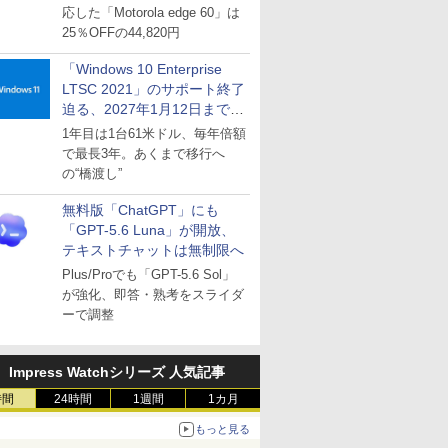
応した「Motorola edge 60」は
25％OFFの44,820円
「Windows 10 Enterprise
LTSC 2021」のサポート終了
迫る、2027年1月12日まで
～ESUは9月1日から販売
1年目は1台61米ドル、毎年倍額
で最長3年。あくまで移行へ
の“橋渡し”
無料版「ChatGPT」にも
「GPT-5.6 Luna」が開放、
テキストチャットは無制限へ
Plus/Proでも「GPT-5.6 Sol」
が強化、即答・熟考をスライダ
ーで調整
Impress Watchシリーズ 人気記事
時間
24時間
1週間
1カ月
もっと見る