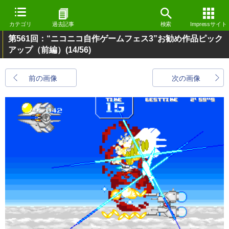
カテゴリ
過去記事
検索
Impressサイト
第561回：“ニコニコ自作ゲームフェス3”お勧め作品ピック
アップ（前編）
(14/56)
前の画像
次の画像