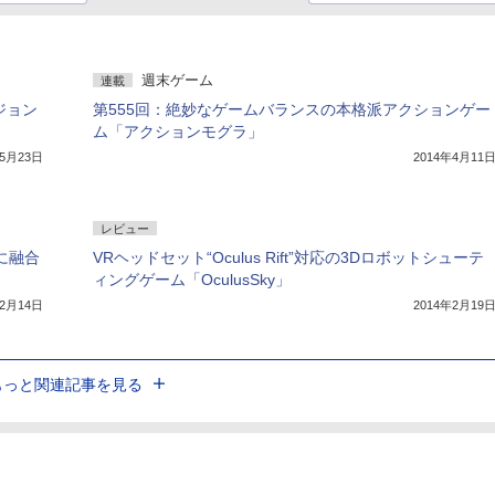
週末ゲーム
連載
ジョン
第555回：絶妙なゲームバランスの本格派アクションゲー
ム「アクションモグラ」
年5月23日
2014年4月11
レビュー
に融合
VRヘッドセット“Oculus Rift”対応の3Dロボットシューテ
ィングゲーム「OculusSky」
年2月14日
2014年2月19
もっと関連記事を見る