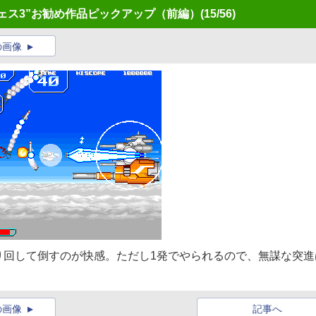
フェス3”お勧め作品ピックアップ（前編）
(15/56)
の画像
り回して倒すのが快感。ただし1発でやられるので、無謀な突進
の画像
記事へ