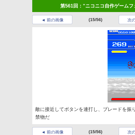
第561回：“ニコニコ自作ゲーム
(15/56)
前の画像
次
敵に接近してボタンを連打し、ブレードを振
禁物だ
(15/56)
前の画像
次