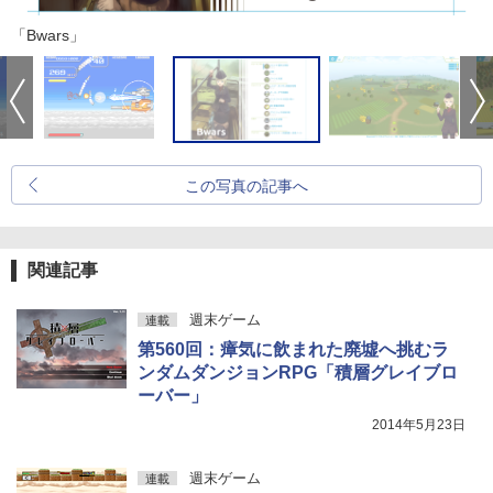
「Bwars」
この写真の記事へ
関連記事
週末ゲーム
連載
第560回：瘴気に飲まれた廃墟へ挑むラ
ンダムダンジョンRPG「積層グレイブロ
ーバー」
2014年5月23日
週末ゲーム
連載