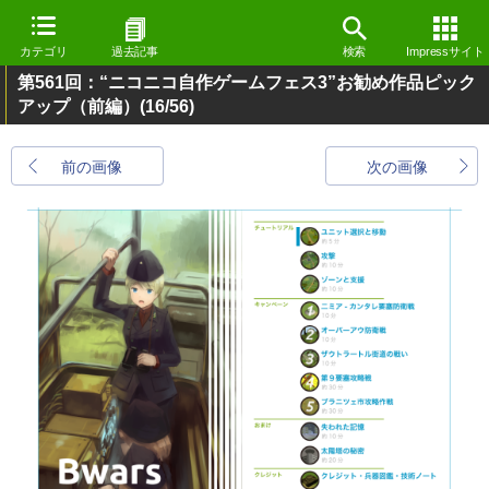
カテゴリ
過去記事
検索
Impressサイト
第561回：“ニコニコ自作ゲームフェス3”お勧め作品ピック
アップ（前編）
(16/56)
前の画像
次の画像