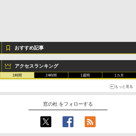
Amazon Kindle Paperwhite (16GB) 7イ
ンチディスプレイ、色調調節ライト、12
週間持続バッテリー、広告なし、ブラッ
ク
￥22,980
おすすめ記事
Amazon Kindle Colorsoft | 16GBストレ
ージ、防水、7インチカラーディスプレ
イ、色調調節ライト、最大8週間持続バッ
テリー、広告無し、ブラック (2025年発
アクセスランキング
売)
1時間
24時間
1週間
1カ月
￥31,980
もっと見る
New Amazon Kindle Scribe Colorsoft |
11インチカラーディスプレイ、64GBスト
窓の杜 をフォローする
レージ、ノート機能搭載、明るさ自動調
整、色調調節ライト、プレミアムペン付
き、グラファイト
￥115,980