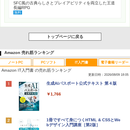
SFC風の古典らしさとプレイアビリティを両立した王道
長編RPG
無料
トップページに戻る
Amazon 売れ筋ランキング
ノートPC
PCソフト
IT入門書
電子書籍リーダー
Amazon IT入門書 の売れ筋ランキング
更新日時：2026/08/09 18:05
Apple 2026 MacBook Neo A18 Proチッ
Robloxギフトカード - 800 Robux 【限
生成AIパスポート公式テキスト 第４版
プ搭載13インチノートブック：AIとAppl
定バーチャルアイテムを含む】 【オンラ
e Intelligenceのために設計、Liquid Ret
インゲームコード】 ロブロックス | オン
￥1,766
inaディスプレイ、8GBユニファイドメモ
ラインコード版
リ、256GB SSDストレージ、1080p Fac
eTime HDカメラ - インディゴ
￥1,300
￥113,748
1冊ですべて身につくHTML & CSSとWe
bデザイン入門講座［第2版］
Robloxギフトカード - 1000 Robux 【限