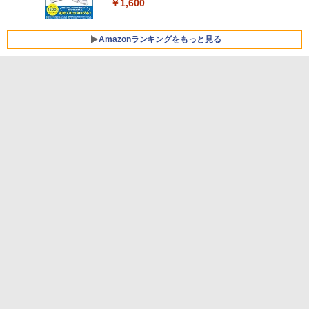
￥1,600
FMV ノートパソコン WE1-K3 (MS 365 P
￥3,600
ersonal/Copilotキー搭載/Win 11/15.6型/
Core i5/16GB/SSD 512GB/ホワイト) FM
Amazonランキングをもっと見る
VWK3E15W_AZ
￥139,880
Amazon Kindle - 目に優しい、かさばら
ない、大きな画面で読みやすい、6週間持
続バッテリー、6インチディスプレイ電子
書籍リーダー、マッチャ、16GB、広告な
し
￥16,980
Kindle Paperwhite シグニチャーエディ
ション (32GB) 7インチディスプレイ、明
るさ自動調整、色調調節ライト、12週間
持続バッテリー、広告なし、メタリック
ブラック
￥27,980