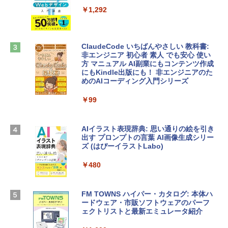
定バーチャルアイテムを含む】 【オンラ
tomtoc 360°保護 15.6 16インチ パソコ
インゲームコード】 ロブロックス |オン
￥1,292
ンケース Dell NEC Lavie ASUS HP dyna
ラインコード版
book Lenovo対応
￥1,600
￥2,952
ClaudeCode いちばんやさしい 教科書:
非エンジニア 初心者 素人 でも安心 使い
方 マニュアル AI副業にもコンテンツ作成
Robloxギフトカード - 2,000 Robux 【限
にもKindle出版にも！ 非エンジニアのた
Apple 2026 MacBook Air M5チップ搭載
定バーチャルアイテムを含む】 【オンラ
めのAIコーディング入門シリーズ
13インチノートブック：AIとApple Intell
インゲームコード】 ロブロックス | オン
igence、13.6インチLiquid Retinaディ
ラインコード版
￥99
スプレイ、16GBユニファイドメモリ、1
TB SSDストレージ、12MPセンターフレ
￥3,200
ームカメラ、日本語キーボード、Touch I
D - ミッドナイト
AIイラスト表現辞典: 思い通りの絵を引き
出す プロンプトの言葉 AI画像生成シリー
Microsoft Office Home & Business 202
￥278,800
ズ (はぴーイラストLabo)
4(最新 永続版)|オンラインコード版|Wind
ows11、10/mac対応|PC2台
￥480
【Amazon.co.jp限定】 HP ノートパソコ
￥39,582
ン 15-fd 15.6インチ 16GBメモリ 512GB
SSD インテル Core 5
FM TOWNS ハイパー・カタログ: 本体ハ
ードウェア・市販ソフトウェアのパーフ
Windows版 | Minecraft (マインクラフ
￥129,800
ェクトリストと最新エミュレータ紹介
ト): Java & Bedrock Edition | オンライ
ンコード版