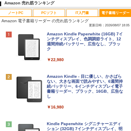
Amazon 売れ筋ランキング
ノートPC
PCソフト
IT入門書
電子書籍リーダー
Amazon 電子書籍リーダー の売れ筋ランキング
更新日時：2026/08/07 18:05
Apple 2026 MacBook Neo A18 Proチッ
Robloxギフトカード - 800 Robux 【限
生成AIパスポート公式テキスト 第４版
Amazon Kindle Paperwhite (16GB) 7イ
プ搭載13インチノートブック：AIとAppl
定バーチャルアイテムを含む】 【オンラ
ンチディスプレイ、色調調節ライト、12
e Intelligence、Liquid Retinaディスプ
インゲームコード】 ロブロックス | オン
週間持続バッテリー、広告なし、ブラッ
￥1,766
レイ、8GBメモリ、512GB SSD、1080p
ラインコード版
ク
FaceTime HDカメラ、Touch ID - インデ
ィゴ + 3年延長 AppleCare+ for 13インチ
￥1,300
￥22,980
MacBook Neo(A18 Pro)|ダウンロード版
AIイラスト表現辞典: 思い通りの絵を引き
￥162,598
出す プロンプトの言葉 AI画像生成シリー
Microsoft Office Home & Business 202
Amazon Kindle - 目に優しい、かさばら
ズ (はぴーイラストLabo)
4(最新 永続版)|オンラインコード版|Wind
ない、大きな画面で読みやすい、6週間持
ows11、10/mac対応|PC2台
続バッテリー、6インチディスプレイ電子
tomtoc 360°保護 15.6 16インチ パソコ
書籍リーダー、ブラック、16GB、広告な
￥480
ンケース Dell NEC Lavie ASUS HP dyna
し
￥39,582
book Lenovo対応
￥16,980
ClaudeCode いちばんやさしい 教科書:
￥2,952
非エンジニア 初心者 素人 でも安心 使い
Robloxギフトカード - 2,000 Robux 【限
方 マニュアル AI副業にもコンテンツ作成
定バーチャルアイテムを含む】 【オンラ
にもKindle出版にも！ 非エンジニアのた
インゲームコード】 ロブロックス | オン
Kindle Paperwhite シグニチャーエディ
めのAIコーディング入門シリーズ
Apple 2026 MacBook Air M5チップ搭載
ラインコード版
ション (32GB) 7インチディスプレイ、明