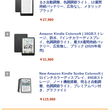
13インチノートブック：AIとApple Intell
るさ自動調整、色調調節ライト、12週間
igence、13.6インチLiquid Retinaディ
持続バッテリー、広告なし、メタリック
￥99
￥3,200
スプレイ、16GBユニファイドメモリ、1
ブラック
TB SSDストレージ、12MPセンターフレ
ームカメラ、日本語キーボード、Touch I
￥27,980
1冊ですべて身につくHTML & CSSとWe
Robloxギフトカード - 1000 Robux 【限
D - シルバー
bデザイン入門講座［第2版］
定バーチャルアイテムを含む】 【オンラ
インゲームコード】 ロブロックス |オン
￥261,414
ラインコード版
Amazon Kindle Colorsoft | 16GBストレ
￥1,292
ージ、防水、7インチカラーディスプレ
イ、色調調節ライト、最大8週間持続バッ
￥1,600
【Amazon.co.jp限定】 HP ノートパソコ
テリー、広告無し、ブラック (2025年発
ン 15-fd 15.6インチ 16GBメモリ 512GB
売)
FM TOWNS ハイパー・カタログ: 本体ハ
SSD インテル Core 5
ードウェア・市販ソフトウェアのパーフ
Windows版 | Minecraft (マインクラフ
￥31,980
ェクトリストと最新エミュレータ紹介
ト): Java & Bedrock Edition | オンライ
￥129,800
ンコード版
￥1,600
New Amazon Kindle Scribe Colorsoft |
￥3,600
FMV ノートパソコン WE1-K3 (MS 365 P
11インチカラーディスプレイ、64GBスト
ersonal/Copilotキー搭載/Win 11/15.6型/
レージ、ノート機能搭載、明るさ自動調
Core i5/16GB/SSD 512GB/ホワイト) FM
整、色調調節ライト、プレミアムペン付
VWK3E15W_AZ
き、グラファイト
￥139,880
￥115,980