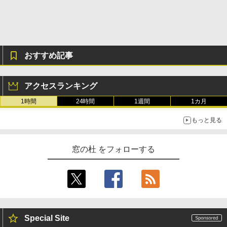
持続バッテリー、広告なし、メタリック
￥99
￥39,582
ブラック
￥27,980
1冊ですべて身につくHTML & CSSとWe
Robloxギフトカード - 2,000 Robux 【限
bデザイン入門講座［第2版］
定バーチャルアイテムを含む】 【オンラ
インゲームコード】 ロブロックス | オン
おすすめ記事
ラインコード版
Amazon Kindle Colorsoft | 16GBストレ
￥1,292
ージ、防水、7インチカラーディスプレ
イ、色調調節ライト、最大8週間持続バッ
￥3,200
テリー、広告無し、ブラック (2025年発
アクセスランキング
売)
FM TOWNS ハイパー・カタログ: 本体ハ
1時間
24時間
1週間
1カ月
ードウェア・市販ソフトウェアのパーフ
Windows版 | Minecraft (マインクラフ
￥31,980
ェクトリストと最新エミュレータ紹介
ト): Java & Bedrock Edition | オンライ
もっと見る
ンコード版
￥1,600
New Amazon Kindle Scribe Colorsoft |
￥3,600
11インチカラーディスプレイ、64GBスト
窓の杜 をフォローする
レージ、ノート機能搭載、明るさ自動調
整、色調調節ライト、プレミアムペン付
き、グラファイト
￥115,980
Special Site