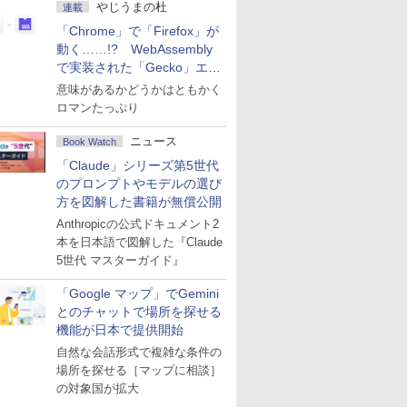
やじうまの杜
連載
「Chrome」で「Firefox」が
動く……!? WebAssembly
で実装された「Gecko」エン
ジン
意味があるかどうかはともかく
ロマンたっぷり
ニュース
Book Watch
「Claude」シリーズ第5世代
のプロンプトやモデルの選び
方を図解した書籍が無償公開
Anthropicの公式ドキュメント2
本を日本語で図解した『Claude
5世代 マスターガイド』
「Google マップ」でGemini
とのチャットで場所を探せる
機能が日本で提供開始
自然な会話形式で複雑な条件の
場所を探せる［マップに相談］
の対象国が拡大