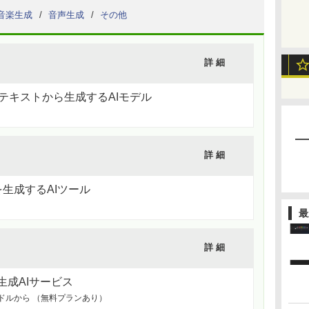
音楽生成
音声生成
その他
詳 細
テキストから生成するAIモデル
詳 細
生成するAIツール
最
詳 細
成AIサービス
ドルから （無料プランあり）