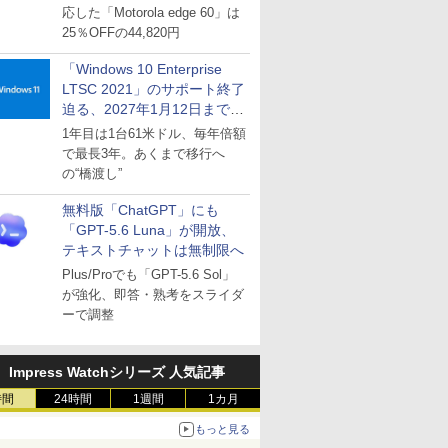
応した「Motorola edge 60」は
25％OFFの44,820円
「Windows 10 Enterprise
LTSC 2021」のサポート終了
迫る、2027年1月12日まで
～ESUは9月1日から販売
1年目は1台61米ドル、毎年倍額
で最長3年。あくまで移行へ
の“橋渡し”
無料版「ChatGPT」にも
「GPT-5.6 Luna」が開放、
テキストチャットは無制限へ
Plus/Proでも「GPT-5.6 Sol」
が強化、即答・熟考をスライダ
ーで調整
Impress Watchシリーズ 人気記事
時間
24時間
1週間
1カ月
もっと見る