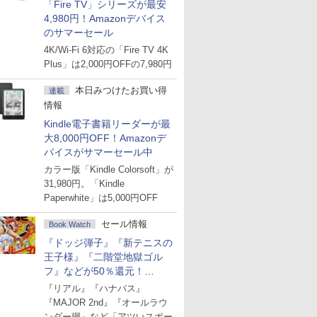
「Fire TV」シリーズが最安
4,980円！Amazonデバイス
のサマーセール
4K/Wi-Fi 6対応の「Fire TV 4K
Plus」は2,000円OFFの7,980円
本日みつけたお買い得
連載
情報
Kindle電子書籍リーダーが最
大8,000円OFF！Amazonデ
バイスがサマーセール中
カラー版「Kindle Colorsoft」が
31,980円。「Kindle
Paperwhite」は5,000円OFF
セール情報
Book Watch
『ドッジ弾子』『新テニスの
王子様』『二階堂地獄ゴル
フ』などが50％還元！
Amazonマンガ週末セール
『リアル』『ハナバス』
『MAJOR 2nd』『オールラウ
ンダー廻』など「アツいスポー