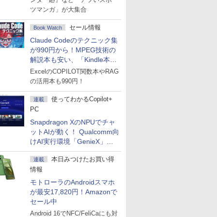
ツマンガ」が大集合
セール情報
Book Watch
Claude Codeのテクニック集
が990円から！MPEG技術の
解説本も安い、「Kindle本サ
マーセール」第2弾開始！
ExcelのCOPILOT関数本やRAG
の活用本も990円！
使ってわかるCopilot+
連載
PC
Snapdragon XのNPUでチャ
ットAIが動く！ Qualcomm向
けAI実行環境「GenieX」を
試してみた
本日みつけたお買い得
連載
情報
モトローラのAndroidスマホ
が最安17,820円！Amazonで
セール中
Android 16でNFC/FeliCaにも対