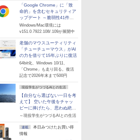
「Google Chrome」に「致
命的」を含むセキュリティア
ップデート ～脆弱性41件に
対処
Windows/Mac環境には
v151.0.7922.108/.109が展開中
老舗のマウスユーティリティ
「チューチューマウス」がAI
の力を借りて15年ぶりに復活
64bit化、Windows 10/11、
「Chrome」も走り回る。復活
記念で2026年末まで500円
現役学生がつづるAIとの生活
【自分なら選ばない一日を考
えて】 空いた午後をチャッ
ピーに捧げたら、思わぬ絶景
に出会った話
～現役学生がつづるAIとの生活
本日みつけたお買い得
連載
情報