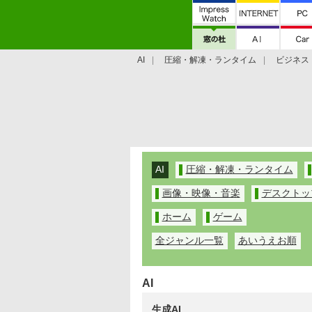
AI
圧縮・解凍・ランタイム
ビジネス
システム・ファイル
学習・プログラミン
AI
圧縮・解凍・ランタイム
画像・映像・音楽
デスクトッ
ホーム
ゲーム
全ジャンル一覧
あいうえお順
AI
生成AI