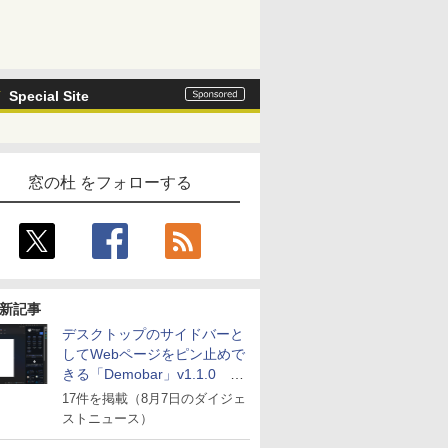
Special Site
窓の杜 をフォローする
新記事
デスクトップのサイドバーと
してWebページをピン止めで
きる「Demobar」v1.1.0 ほ
か
17件を掲載（8月7日のダイジェ
ストニュース）