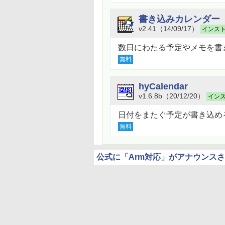
書き込みカレンダー
v2.41（14/09/17）
インス
数日にわたる予定やメモを書
無料
hyCalendar
v1.6.8b（20/12/20）
イン
日付をまたぐ予定が書き込め
無料
公式に「Arm対応」がアナウンス