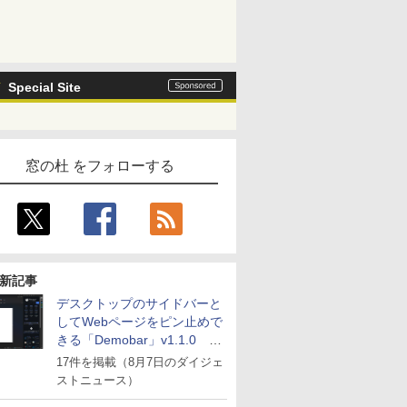
Special Site
窓の杜 をフォローする
新記事
デスクトップのサイドバーと
してWebページをピン止めで
きる「Demobar」v1.1.0 ほ
か
17件を掲載（8月7日のダイジェ
ストニュース）