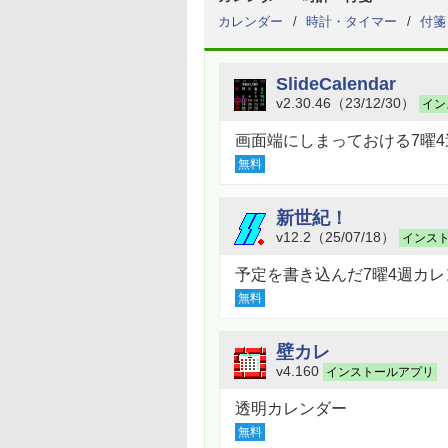
カレンダー
時計・タイマー
付箋
SlideCalendar
v2.30.46（23/12/30）
イン
画面端にしまっておける7曜
無料
新世紀！
v12.2（25/07/18）
インス
予定を書き込んだ7曜4週カ
無料
壁カレ
v4.160
インストールアプリ
透明カレンダー
無料