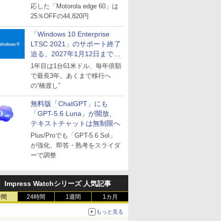
応した「Motorola edge 60」は
25％OFFの44,820円
「Windows 10 Enterprise
LTSC 2021」のサポート終了
迫る、2027年1月12日まで
～ESUは9月1日から販売
1年目は1台61米ドル、毎年倍額
で最長3年。あくまで移行へ
の“橋渡し”
無料版「ChatGPT」にも
「GPT-5.6 Luna」が開放、
テキストチャットは無制限へ
Plus/Proでも「GPT-5.6 Sol」
が強化、即答・熟考をスライダ
ーで調整
Impress Watchシリーズ 人気記事
時間
24時間
1週間
1カ月
もっと見る