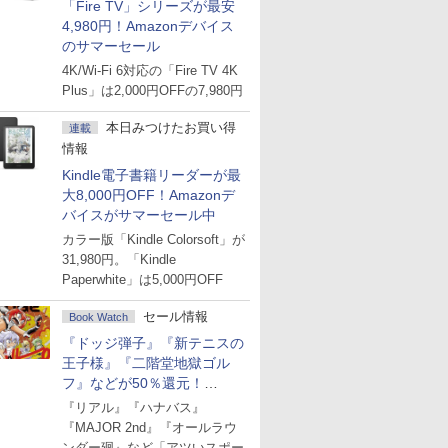
「Fire TV」シリーズが最安
4,980円！Amazonデバイス
のサマーセール
4K/Wi-Fi 6対応の「Fire TV 4K
Plus」は2,000円OFFの7,980円
本日みつけたお買い得
連載
情報
Kindle電子書籍リーダーが最
大8,000円OFF！Amazonデ
バイスがサマーセール中
カラー版「Kindle Colorsoft」が
31,980円。「Kindle
Paperwhite」は5,000円OFF
セール情報
Book Watch
『ドッジ弾子』『新テニスの
王子様』『二階堂地獄ゴル
フ』などが50％還元！
Amazonマンガ週末セール
『リアル』『ハナバス』
『MAJOR 2nd』『オールラウ
ンダー廻』など「アツいスポー