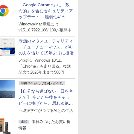
「Google Chrome」に「致
命的」を含むセキュリティア
ップデート ～脆弱性41件に
対処
Windows/Mac環境には
v151.0.7922.108/.109が展開中
老舗のマウスユーティリティ
「チューチューマウス」がAI
の力を借りて15年ぶりに復活
64bit化、Windows 10/11、
「Chrome」も走り回る。復活
記念で2026年末まで500円
現役学生がつづるAIとの生活
【自分なら選ばない一日を考
えて】 空いた午後をチャッ
ピーに捧げたら、思わぬ絶景
に出会った話
～現役学生がつづるAIとの生活
本日みつけたお買い得
連載
情報