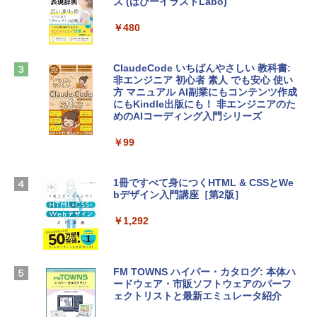
ズ (はぴーイラストLabo)
定バーチャルアイテムを含む】 【オンラ
tomtoc 360°保護 15.6 16インチ パソコ
インゲームコード】 ロブロックス |オン
ンケース Dell NEC Lavie ASUS HP dyna
ラインコード版
￥480
book Lenovo対応
￥1,600
￥2,952
ClaudeCode いちばんやさしい 教科書:
非エンジニア 初心者 素人 でも安心 使い
方 マニュアル AI副業にもコンテンツ作成
Microsoft Office Home & Business 202
にもKindle出版にも！ 非エンジニアのた
Apple 2026 MacBook Air M5チップ搭載
4(最新 永続版)|オンラインコード版|Wind
めのAIコーディング入門シリーズ
13インチノートブック：AIとApple Intell
ows11、10/mac対応|PC2台
igence、13.6インチLiquid Retinaディ
スプレイ、16GBユニファイドメモリ、1
￥99
￥39,582
TB SSDストレージ、12MPセンターフレ
ームカメラ、日本語キーボード、Touch I
D - シルバー
1冊ですべて身につくHTML & CSSとWe
Robloxギフトカード - 2,000 Robux 【限
bデザイン入門講座［第2版］
定バーチャルアイテムを含む】 【オンラ
￥261,414
インゲームコード】 ロブロックス | オン
ラインコード版
￥1,292
【Amazon.co.jp限定】 HP ノートパソコ
￥3,200
ン 15-fd 15.6インチ 16GBメモリ 512GB
SSD インテル Core 5
FM TOWNS ハイパー・カタログ: 本体ハ
ードウェア・市販ソフトウェアのパーフ
Windows版 | Minecraft (マインクラフ
￥129,800
ェクトリストと最新エミュレータ紹介
ト): Java & Bedrock Edition | オンライ
ンコード版