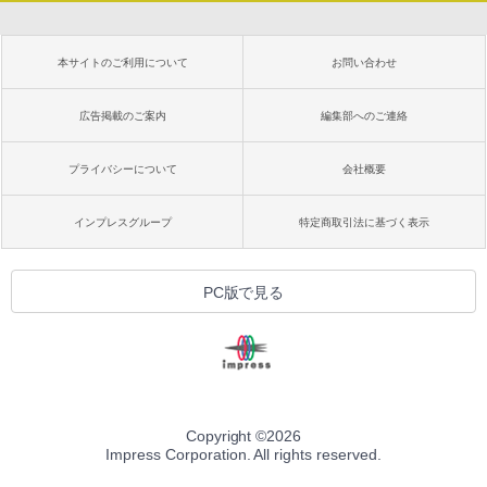
Kindle Paperwhite シグニチャーエディ
ション (32GB) 7インチディスプレイ、明
るさ自動調整、色調調節ライト、12週間
持続バッテリー、広告なし、メタリック
本サイトのご利用について
お問い合わせ
ブラック
￥27,980
広告掲載のご案内
編集部へのご連絡
プライバシーについて
会社概要
Amazon Kindle Colorsoft | 16GBストレ
ージ、防水、7インチカラーディスプレ
イ、色調調節ライト、最大8週間持続バッ
インプレスグループ
特定商取引法に基づく表示
テリー、広告無し、ブラック (2025年発
売)
￥31,980
PC版で見る
New Amazon Kindle Scribe Colorsoft |
11インチカラーディスプレイ、64GBスト
レージ、ノート機能搭載、明るさ自動調
整、色調調節ライト、プレミアムペン付
き、グラファイト
Copyright ©
2026
Impress Corporation. All rights reserved.
￥115,980