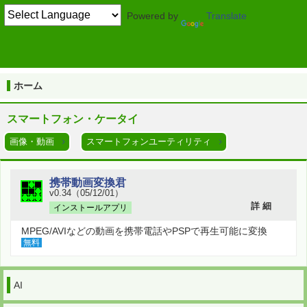
Powered by
Translate
TOP
ホーム
画像・動画
ホーム
スマートフォン・ケータイ
画像・動画
スマートフォンユーティリティ
携帯動画変換君
v0.34（05/12/01）
詳 細
インストールアプリ
MPEG/AVIなどの動画を携帯電話やPSPで再生可能に変換
無料
AI