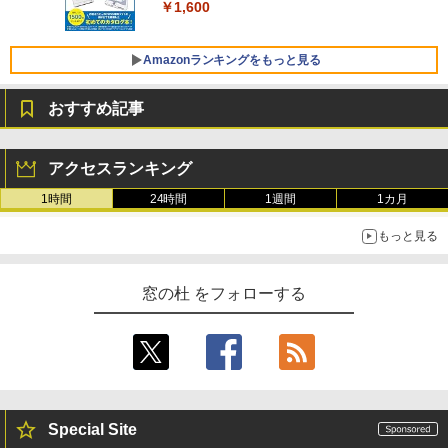
￥1,600
FMV ノートパソコン WE1-K3 (MS 365 P
￥3,600
ersonal/Copilotキー搭載/Win 11/15.6型/
Core i5/16GB/SSD 512GB/ホワイト) FM
Amazonランキングをもっと見る
VWK3E15W_AZ
おすすめ記事
￥139,880
Amazon Kindle Paperwhite (16GB) 7イ
ンチディスプレイ、色調調節ライト、12
アクセスランキング
週間持続バッテリー、広告なし、ブラッ
ク
1時間
24時間
1週間
1カ月
￥22,980
もっと見る
Amazon Kindle - 目に優しい、かさばら
窓の杜 をフォローする
ない、大きな画面で読みやすい、6週間持
続バッテリー、6インチディスプレイ電子
書籍リーダー、ブラック、16GB、広告な
し
￥16,980
Special Site