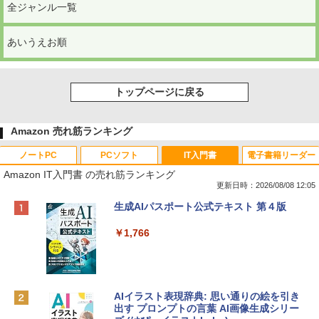
全ジャンル一覧
あいうえお順
トップページに戻る
Amazon 売れ筋ランキング
ノートPC
PCソフト
IT入門書
電子書籍リーダー
Amazon IT入門書 の売れ筋ランキング
更新日時：2026/08/08 12:05
Apple 2026 MacBook Neo A18 Proチッ
Robloxギフトカード - 800 Robux 【限
生成AIパスポート公式テキスト 第４版
プ搭載13インチノートブック：AIとAppl
定バーチャルアイテムを含む】 【オンラ
e Intelligenceのために設計、Liquid Ret
インゲームコード】 ロブロックス | オン
￥1,766
inaディスプレイ、8GBユニファイドメモ
ラインコード版
リ、256GB SSDストレージ、1080p Fac
eTime HDカメラ - インディゴ
￥1,300
￥119,800
AIイラスト表現辞典: 思い通りの絵を引き
出す プロンプトの言葉 AI画像生成シリー
Robloxギフトカード - 1000 Robux 【限