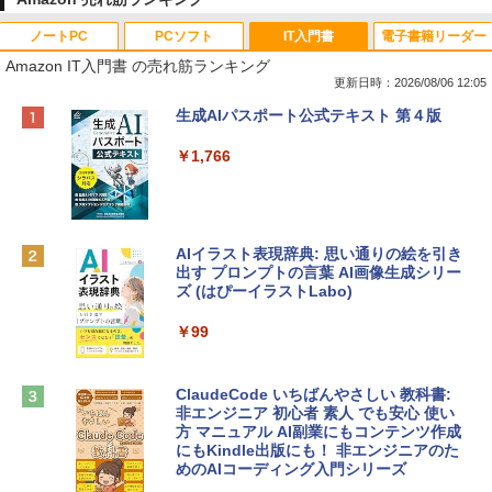
ノートPC
PCソフト
IT入門書
電子書籍リーダー
Amazon IT入門書 の売れ筋ランキング
更新日時：2026/08/06 12:05
Apple 2026 MacBook Neo A18 Proチッ
Xbox プリペイドカード 10,000円 デジタ
生成AIパスポート公式テキスト 第４版
プ搭載13インチノートブック：AIとAppl
ルコード 【旧 Xbox ギフトカード】 [オ
e Intelligenceのために設計、Liquid Ret
ンラインコード]
￥1,766
inaディスプレイ、8GBユニファイドメモ
リ、512GB SSDストレージ、1080p Fac
￥10,000
eTime HDカメラ、Touch ID - インディ
ゴ
AIイラスト表現辞典: 思い通りの絵を引き
Robloxギフトカード - 800 Robux 【限
￥137,800
出す プロンプトの言葉 AI画像生成シリー
定バーチャルアイテムを含む】 【オンラ
ズ (はぴーイラストLabo)
インゲームコード】 ロブロックス | オン
ラインコード版
tomtoc 360°保護 15.6 16インチ パソコ
￥99
ンケース Dell NEC Lavie ASUS HP dyna
￥1,300
book Lenovo対応
ClaudeCode いちばんやさしい 教科書:
￥2,952
非エンジニア 初心者 素人 でも安心 使い
Microsoft Office Home & Business 202
方 マニュアル AI副業にもコンテンツ作成
4(最新 永続版)|オンラインコード版|Wind
にもKindle出版にも！ 非エンジニアのた
ows11、10/mac対応|PC2台
めのAIコーディング入門シリーズ
Apple 2026 MacBook Air M5チップ搭載
13インチノートブック：AIとApple Intell