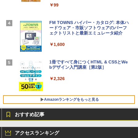
￥39,582
igence、13.6インチLiquid Retinaディ
￥99
スプレイ、24GBユニファイドメモリ、1
TB SSDストレージ、12MPセンターフレ
Robloxギフトカード - 2,000 Robux 【限
ームカメラ、日本語キーボード、Touch I
FM TOWNS ハイパー・カタログ: 本体ハ
定バーチャルアイテムを含む】 【オンラ
D - スカイブルー
ードウェア・市販ソフトウェアのパーフ
インゲームコード】 ロブロックス | オン
ェクトリストと最新エミュレータ紹介
ラインコード版
￥298,901
￥1,600
￥3,200
【Amazon.co.jp限定】 HP ノートパソコ
ン 15-fd 15.6インチ 16GBメモリ 512GB
1冊ですべて身につくHTML & CSSとWe
Robloxギフトカード - 1000 Robux 【限
SSD インテル Core 5
bデザイン入門講座［第2版］
定バーチャルアイテムを含む】 【オンラ
インゲームコード】 ロブロックス |オン
￥129,800
ラインコード版
￥2,326
￥1,600
FMV ノートパソコン WE1-K3 (MS 365 P
ersonal/Copilotキー搭載/Win 11/15.6型/
Amazonランキングをもっと見る
Core i5/16GB/SSD 512GB/ホワイト) FM
VWK3E15W_AZ
おすすめ記事
￥119,800
Amazon Kindle Paperwhite (16GB) 7イ
ンチディスプレイ、色調調節ライト、12
アクセスランキング
週間持続バッテリー、広告なし、ブラッ