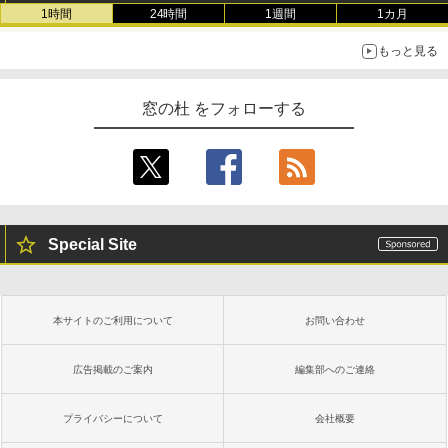
ク
1時間
24時間
1週間
1カ月
￥27,980
もっと見る
Amazon Kindle - 目に優しい、かさばら
窓の杜 をフォローする
ない、大きな画面で読みやすい、6週間持
続バッテリー、6インチディスプレイ電子
書籍リーダー、ブラック、16GB、広告な
し
￥19,980
Special Site
Kindle Paperwhite シグニチャーエディ
ション (32GB) 7インチディスプレイ、明
るさ自動調整、色調調節ライト、12週間
持続バッテリー、広告なし、メタリック
本サイトのご利用について
お問い合わせ
ブラック
￥32,980
広告掲載のご案内
編集部へのご連絡
プライバシーについて
会社概要
Amazon Kindle Colorsoft | 16GBストレ
ージ、防水、7インチカラーディスプレ