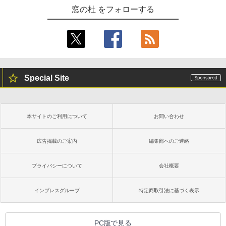
出す プロンプトの言葉 AI画像生成シリー
Robloxギフトカード - 1000 Robux 【限
窓の杜 をフォローする
ズ (はぴーイラストLabo)
定バーチャルアイテムを含む】 【オンラ
Kindle Paperwhite シグニチャーエディ
インゲームコード】 ロブロックス |オン
ション (32GB) 7インチディスプレイ、明
ラインコード版
るさ自動調整、色調調節ライト、12週間
￥480
持続バッテリー、広告なし、メタリック
ブラック
￥1,600
1冊ですべて身につくHTML & CSSとWe
￥27,980
bデザイン入門講座［第2版］
Special Site
Microsoft Office Home & Business 202
4(最新 永続版)|オンラインコード版|Wind
￥1,292
ows11、10/mac対応|PC2台
Amazon Kindle Paperwhite (16GB) 7イ
ンチディスプレイ、色調調節ライト、12
週間持続バッテリー、広告なし、ブラッ
￥39,582
本サイトのご利用について
お問い合わせ
ク
ClaudeCode いちばんやさしい 教科書:
非エンジニア 初心者 素人 でも安心 使い
￥22,980
方 マニュアル AI副業にもコンテンツ作成
広告掲載のご案内
編集部へのご連絡
Robloxギフトカード - 2,000 Robux 【限
にもKindle出版にも！ 非エンジニアのた
定バーチャルアイテムを含む】 【オンラ
めのAIコーディング入門シリーズ
インゲームコード】 ロブロックス | オン
プライバシーについて
会社概要
ラインコード版
Amazon Kindle Colorsoft | 16GBストレ
￥99
ージ、防水、7インチカラーディスプレ
イ、色調調節ライト、最大8週間持続バッ
￥3,200
インプレスグループ
特定商取引法に基づく表示
テリー、広告無し、ブラック (2025年発
売)
FM TOWNS ハイパー・カタログ: 本体ハ
ードウェア・市販ソフトウェアのパーフ
Windows版 | Minecraft (マインクラフ
￥31,980
PC版で見る
ェクトリストと最新エミュレータ紹介
ト): Java & Bedrock Edition | オンライ