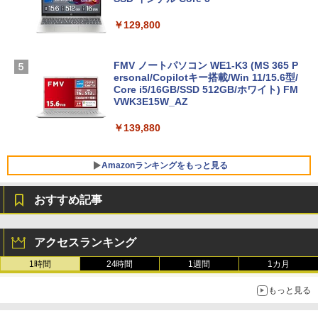
￥129,800
FMV ノートパソコン WE1-K3 (MS 365 P
ersonal/Copilotキー搭載/Win 11/15.6型/
Core i5/16GB/SSD 512GB/ホワイト) FM
VWK3E15W_AZ
￥139,880
Amazonランキングをもっと見る
おすすめ記事
Robloxギフトカード - 800 Robux 【限
生成AIパスポート公式テキスト 第４版
Amazon Kindle - 目に優しい、かさばら
定バーチャルアイテムを含む】 【オンラ
ない、大きな画面で読みやすい、6週間持
アクセスランキング
インゲームコード】 ロブロックス | オン
続バッテリー、6インチディスプレイ電子
￥1,766
ラインコード版
書籍リーダー、マッチャ、16GB、広告な
1時間
24時間
1週間
1カ月
し
￥1,300
もっと見る
￥16,980
AIイラスト表現辞典: 思い通りの絵を引き