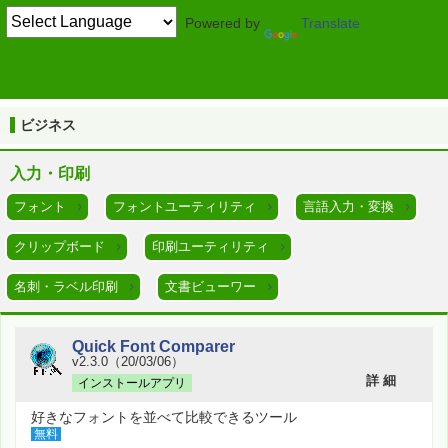
Powered by
Translate
TOP
ビジネス
フォントユーティリティ
ビジネス
入力・印刷
フォント
フォントユーティリティ
言語入力・変換
クリップボード
印刷ユーティリティ
名刺・ラベル印刷
文書ビューワー
Quick Font Comparer
v2.3.0（20/03/06）
詳 細
インストールアプリ
好きなフォントを並べて比較できるツール
無料