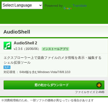
Powered by
Translate
TOP
画像・映像・音楽
> 音楽
ライブラリ管理
AudioShell
AudioShell
AudioShell 2
v2.3.6（16/06/06）
インストールアプリ
エクスプローラー上で楽曲ファイルのメタ情報を表示・編集する
シェル拡張ツール
無料
対応環境 ：
64bit版を含むWindows Vista/7/8/8.1/10
窓の杜から
ダウンロード
ファイルサイズ
2.4MB
※消費税増税のため、一部ソフトの価格が異なっている場合があります