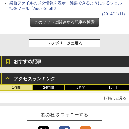
楽曲ファイルのメタ情報を表示・編集できるようにするシェル
持続バッテリー、広告なし、メタリック
拡張ツール「AudioShell 2」
ブラック
(2014/11/11)
￥27,980
Amazon Kindle Colorsoft | 16GBストレ
ージ、防水、7インチカラーディスプレ
トップページに戻る
イ、色調調節ライト、最大8週間持続バッ
テリー、広告無し、ブラック (2025年発
売)
おすすめ記事
￥31,980
アクセスランキング
New Amazon Kindle Scribe Colorsoft |
11インチカラーディスプレイ、64GBスト
1時間
24時間
1週間
1カ月
レージ、ノート機能搭載、明るさ自動調
整、色調調節ライト、プレミアムペン付
もっと見る
き、グラファイト
￥115,980
窓の杜 をフォローする