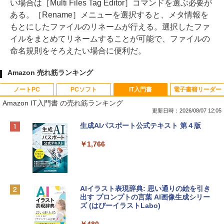
い場合は［Multi Files Tag Editor］コマンドを選ぶ必要が
ある。［Rename］メニューを選択すると、メタ情報を
もとにしたファイルのリネームが行える。選択したファ
イルをまとめてリネームすることが可能で、ファイルの
命名規則をそろえたい場合に便利だ。
Amazon 売れ筋ランキング
ノートPC
PCソフト
IT入門書
電子書籍リーダー
Amazon IT入門書 の売れ筋ランキング
更新日時：2026/08/07 12:05
Apple 2026 MacBook Neo A18 Proチッ
Robloxギフトカード - 800 Robux 【限
生成AIパスポート公式テキスト 第４版
プ搭載13インチノートブック：AIとAppl
定バーチャルアイテムを含む】 【オンラ
e Intelligence、Liquid Retinaディスプ
インゲームコード】 ロブロックス | オン
￥1,766
レイ、8GBメモリ、512GB SSD、1080p
ラインコード版
FaceTime HDカメラ、Touch ID - インデ
ィゴ + 3年延長 AppleCare+ for 13インチ
￥1,300
MacBook Neo(A18 Pro)|ダウンロード版
AIイラスト表現辞典: 思い通りの絵を引き
￥162,598
出す プロンプトの言葉 AI画像生成シリー
Microsoft Office Home & Business 202
ズ (はぴーイラストLabo)
4(最新 永続版)|オンラインコード版|Wind
ows11、10/mac対応|PC2台
tomtoc 360°保護 15.6 16インチ パソコ
￥480