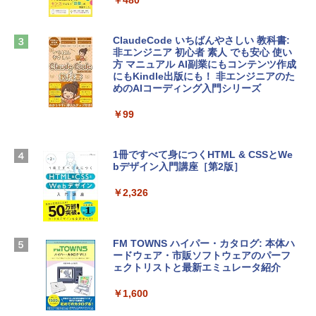
ンケース Dell NEC Lavie ASUS HP dyna
￥39,582
book Lenovo対応
ClaudeCode いちばんやさしい 教科書:
￥2,952
非エンジニア 初心者 素人 でも安心 使い
Robloxギフトカード - 2,000 Robux 【限
方 マニュアル AI副業にもコンテンツ作成
定バーチャルアイテムを含む】 【オンラ
にもKindle出版にも！ 非エンジニアのた
インゲームコード】 ロブロックス | オン
めのAIコーディング入門シリーズ
Apple 2026 MacBook Air M5チップ搭載
ラインコード版
13インチノートブック：AIとApple Intell
igence、13.6インチLiquid Retinaディ
￥99
￥3,200
スプレイ、24GBユニファイドメモリ、1
TB SSDストレージ、12MPセンターフレ
ームカメラ、日本語キーボード、Touch I
1冊ですべて身につくHTML & CSSとWe
Robloxギフトカード - 1000 Robux 【限
D - ミッドナイト
bデザイン入門講座［第2版］
定バーチャルアイテムを含む】 【オンラ
インゲームコード】 ロブロックス |オン
￥298,901
ラインコード版
￥2,326
￥1,600
【Amazon.co.jp限定】 HP ノートパソコ
ン 15-fd 15.6インチ 16GBメモリ 512GB
FM TOWNS ハイパー・カタログ: 本体ハ
SSD インテル Core 5
ードウェア・市販ソフトウェアのパーフ
Windows版 | Minecraft (マインクラフ
ェクトリストと最新エミュレータ紹介
ト): Java & Bedrock Edition | オンライ
￥129,800
ンコード版
￥1,600
￥3,600