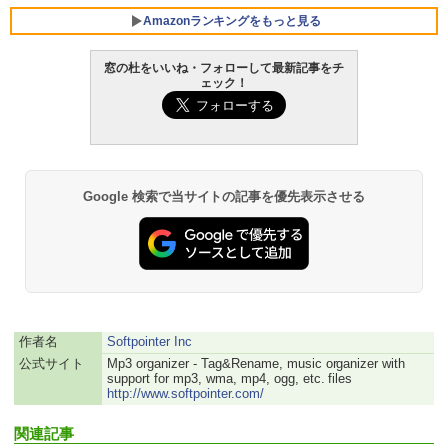
FMV ノートパソコン WE1-K3 (MS 365 P
ersonal/Copilotキー搭載/Win 11/15.6型/
Amazonランキングをもっと見る
Core i5/16GB/SSD 512GB/ホワイト) FM
VWK3E15W_AZ
窓の杜をいいね・フォローして最新記事をチ
ェック！
￥139,880
Amazon Kindle Paperwhite (16GB) 7イ
ンチディスプレイ、色調調節ライト、12
週間持続バッテリー、広告なし、ブラッ
ク
￥22,980
Google 検索で当サイトの記事を優先表示させる
Amazon Kindle - 目に優しい、かさばら
ない、大きな画面で読みやすい、6週間持
続バッテリー、6インチディスプレイ電子
書籍リーダー、ブラック、16GB、広告な
し
作者名
Softpointer Inc
￥16,980
公式サイト
Mp3 organizer - Tag&Rename, music organizer with
support for mp3, wma, mp4, ogg, etc. files
http://www.softpointer.com/
Kindle Paperwhite シグニチャーエディ
ション (32GB) 7インチディスプレイ、明
関連記事
るさ自動調整、色調調節ライト、12週間