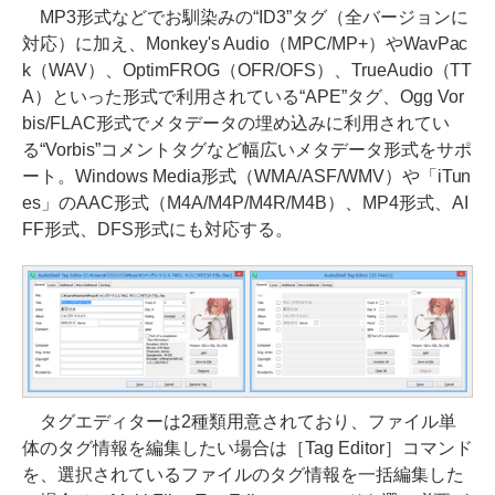
MP3形式などでお馴染みの“ID3”タグ（全バージョンに
対応）に加え、Monkey's Audio（MPC/MP+）やWavPac
k（WAV）、OptimFROG（OFR/OFS）、TrueAudio（TT
A）といった形式で利用されている“APE”タグ、Ogg Vor
bis/FLAC形式でメタデータの埋め込みに利用されてい
る“Vorbis”コメントタグなど幅広いメタデータ形式をサポ
ート。Windows Media形式（WMA/ASF/WMV）や「iTun
es」のAAC形式（M4A/M4P/M4R/M4B）、MP4形式、AI
FF形式、DFS形式にも対応する。
タグエディターは2種類用意されており、ファイル単
体のタグ情報を編集したい場合は［Tag Editor］コマンド
を、選択されているファイルのタグ情報を一括編集した