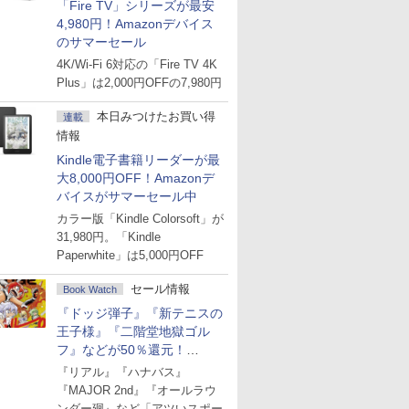
「Fire TV」シリーズが最安
4,980円！Amazonデバイス
のサマーセール
4K/Wi-Fi 6対応の「Fire TV 4K
Plus」は2,000円OFFの7,980円
本日みつけたお買い得
連載
情報
Kindle電子書籍リーダーが最
大8,000円OFF！Amazonデ
バイスがサマーセール中
カラー版「Kindle Colorsoft」が
31,980円。「Kindle
Paperwhite」は5,000円OFF
セール情報
Book Watch
『ドッジ弾子』『新テニスの
王子様』『二階堂地獄ゴル
フ』などが50％還元！
Amazonマンガ週末セール
『リアル』『ハナバス』
『MAJOR 2nd』『オールラウ
ンダー廻』など「アツいスポー