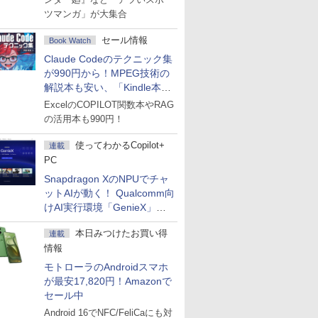
ツマンガ」が大集合
セール情報
Book Watch
Claude Codeのテクニック集
が990円から！MPEG技術の
解説本も安い、「Kindle本サ
マーセール」第2弾開始！
ExcelのCOPILOT関数本やRAG
の活用本も990円！
使ってわかるCopilot+
連載
PC
Snapdragon XのNPUでチャ
ットAIが動く！ Qualcomm向
けAI実行環境「GenieX」を
試してみた
本日みつけたお買い得
連載
情報
モトローラのAndroidスマホ
が最安17,820円！Amazonで
セール中
Android 16でNFC/FeliCaにも対