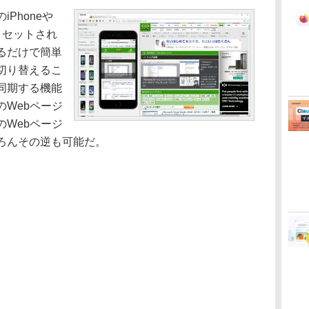
Phoneや
プリセットされ
るだけで簡単
切り替えるこ
同期する機能
Webページ
Webページ
ろんその逆も可能だ。