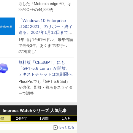
応した「Motorola edge 60」は
25％OFFの44,820円
「Windows 10 Enterprise
LTSC 2021」のサポート終了
迫る、2027年1月12日まで
～ESUは9月1日から販売
1年目は1台61米ドル、毎年倍額
で最長3年。あくまで移行へ
の“橋渡し”
無料版「ChatGPT」にも
「GPT-5.6 Luna」が開放、
テキストチャットは無制限へ
Plus/Proでも「GPT-5.6 Sol」
が強化、即答・熟考をスライダ
ーで調整
Impress Watchシリーズ 人気記事
時間
24時間
1週間
1カ月
もっと見る