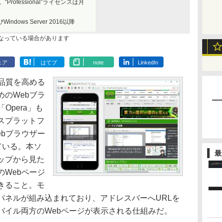
rofessional”ライセンスは月
びWindows Server 2016以降
なっている場合があります
ェア
はてブ
note
LinkedIn
品質を高める
のWebブラ
「Opera」も
スプラットフ
bブラウザー
れている。本ソ
最
ップから見た
Webページ
きること。モ
パネルが組み込まれており、アドレスバーへURLを
バイル両方のWebページが表示される仕組みだ。