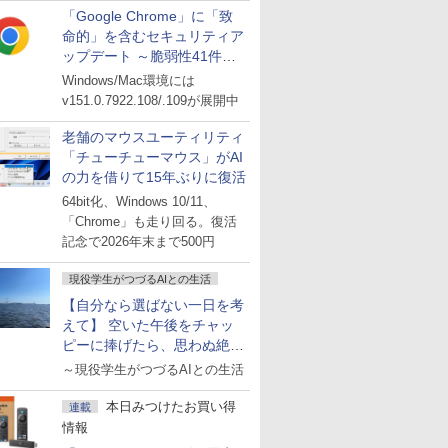
「Google Chrome」に「致
命的」を含むセキュリティア
ップデート ～脆弱性41件に
対処
Windows/Mac環境には
v151.0.7922.108/.109が展開中
老舗のマウスユーティリティ
「チューチューマウス」がAI
の力を借りて15年ぶりに復活
64bit化、Windows 10/11、
「Chrome」も走り回る。復活
記念で2026年末まで500円
現役学生がつづるAIとの生活
【自分なら選ばない一日を考
えて】 空いた午後をチャッ
ピーに捧げたら、思わぬ絶景
に出会った話
～現役学生がつづるAIとの生活
本日みつけたお買い得
連載
情報