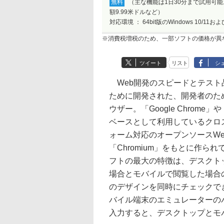
無料
（主な機能は1日30分まで試用可能。“P
額9.99米ドルなど）
対応環境 ：
64bit版のWindows 10/11およ
※消費税増税のため、一部ソフトの価格が異
ツイート
リスト
シ
Web開発のスピードとテスト
ために開発された、開発者のため
ウザー。「Google Chrome」や
ベースとして利用しているクロ
ォーム対応のオープンソースWe
「Chromium」をもとに作ら
フトの最大の特徴は、デスクト
場合とモバイルで閲覧した場合の
のデザインを同時にチェックで
バイル端末のエミュレーターの
入力すると、デスクトップとモ