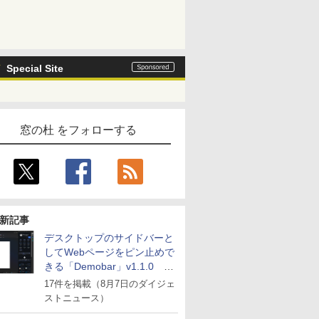
Special Site
窓の杜 をフォローする
新記事
デスクトップのサイドバーと
してWebページをピン止めで
きる「Demobar」v1.1.0 ほ
か
17件を掲載（8月7日のダイジェ
ストニュース）