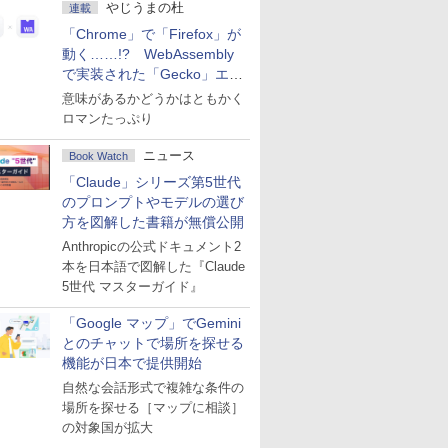
やじうまの杜
連載
「Chrome」で「Firefox」が
動く……!? WebAssembly
で実装された「Gecko」エン
ジン
意味があるかどうかはともかく
ロマンたっぷり
ニュース
Book Watch
「Claude」シリーズ第5世代
のプロンプトやモデルの選び
方を図解した書籍が無償公開
Anthropicの公式ドキュメント2
本を日本語で図解した『Claude
5世代 マスターガイド』
「Google マップ」でGemini
とのチャットで場所を探せる
機能が日本で提供開始
自然な会話形式で複雑な条件の
場所を探せる［マップに相談］
の対象国が拡大