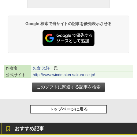
ない、大きな画面で読みやすい、6週間持
続バッテリー、6インチディスプレイ電子
￥1,766
書籍リーダー、マッチャ、16GB、広告な
し
Google 検索で当サイトの記事を優先表示させる
￥16,980
1冊ですべて身につくHTML & CSSとWe
bデザイン入門講座［第2版］
Kindle Paperwhite シグニチャーエディ
ション (32GB) 7インチディスプレイ、明
￥1,292
るさ自動調整、色調調節ライト、12週間
持続バッテリー、広告なし、メタリック
ブラック
作者名
矢倉 光洋
氏
ClaudeCode いちばんやさしい 教科書:
公式サイト
http://www.windmaker.sakura.ne.jp/
￥27,980
非エンジニア 初心者 素人 でも安心 使い
方 マニュアル AI副業にもコンテンツ作成
にもKindle出版にも！ 非エンジニアのた
めのAIコーディング入門シリーズ
Amazon Kindle Paperwhite (16GB) 7イ
ンチディスプレイ、色調調節ライト、12
￥99
週間持続バッテリー、広告なし、ブラッ
トップページに戻る
ク
￥22,980
AIイラスト表現辞典: 思い通りの絵を引き
出す プロンプトの言葉 AI画像生成シリー
おすすめ記事
ズ (はぴーイラストLabo)