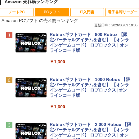
Amazon 売れ筋ランキング
ノートPC
PCソフト
IT入門書
電子書籍リーダー
Amazon PCソフト の売れ筋ランキング
更新日時：2026/08/09 18:05
Apple 2026 MacBook Neo A18 Proチッ
Robloxギフトカード - 800 Robux 【限
プ搭載13インチノートブック：AIとAppl
定バーチャルアイテムを含む】 【オンラ
e Intelligenceのために設計、Liquid Ret
インゲームコード】 ロブロックス | オン
inaディスプレイ、8GBユニファイドメモ
ラインコード版
リ、256GB SSDストレージ、1080p Fac
eTime HDカメラ - インディゴ
￥1,300
￥113,748
Robloxギフトカード - 1000 Robux 【限
定バーチャルアイテムを含む】 【オンラ
tomtoc 360°保護 15.6 16インチ パソコ
インゲームコード】 ロブロックス |オン
ンケース Dell NEC Lavie ASUS HP dyna
ラインコード版
book Lenovo対応
￥1,600
￥2,952
Robloxギフトカード - 2,000 Robux 【限
Apple 2026 MacBook Air M5チップ搭載
定バーチャルアイテムを含む】 【オンラ
13インチノートブック：AIとApple Intell
インゲームコード】 ロブロックス | オン