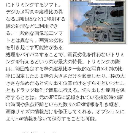
にトリミングするソフト。
デジカメ写真を縦横比の異
なるL判用紙などに印刷する
際の処理などに利用でき
る。一般的な画像加工ソフ
トとは異なり、画質の劣化
を引き起こす可能性がある
処理をバイパスすることで、画質劣化を伴わないトリミ
ングを行えるというのが最大の特長。トリミングの際
は、範囲指定する枠の縦横比を一般的な写真やL判の比
率に固定したまま枠の大きさだけを変更したり、枠の大
きさを決めたあと切り出す位置だけをずらすといったこ
ともドラッグ操作で簡単に行える。切り出した範囲を保
存するときは、元のJPEGに記録されている撮影時の露
出時間や焦点距離といった数々のExif情報を引き継ぎ、
画像サイズの情報だけを修正してくれる。オプションに
よりExif情報を除いて保存することも可能。