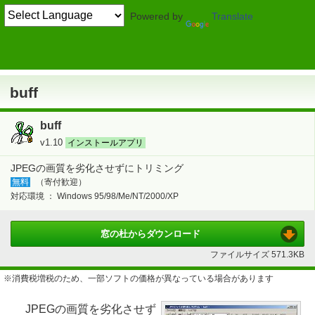
Powered by
Translate
TOP
画像・映像・音楽
> 画像・デジカメ
レタッチ・加工
buff
buff
buff
v1.10
インストールアプリ
JPEGの画質を劣化させずにトリミング
無料
（寄付歓迎）
対応環境 ：
Windows 95/98/Me/NT/2000/XP
窓の杜から
ダウンロード
ファイルサイズ
571.3KB
※消費税増税のため、一部ソフトの価格が異なっている場合があります
JPEGの画質を劣化させず