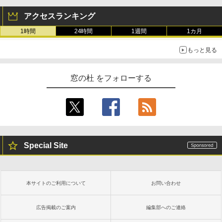
Amazon Kindle Colorsoft | 16GBストレ
￥480
ージ、防水、7インチカラーディスプレ
アクセスランキング
イ、色調調節ライト、最大8週間持続バッ
テリー、広告無し、ブラック (2025年発
1時間
24時間
1週間
1カ月
売)
FM TOWNS ハイパー・カタログ: 本体ハ
ードウェア・市販ソフトウェアのパーフ
もっと見る
￥31,980
ェクトリストと最新エミュレータ紹介
￥1,600
窓の杜 をフォローする
New Amazon Kindle Scribe Colorsoft |
11インチカラーディスプレイ、64GBスト
レージ、ノート機能搭載、明るさ自動調
整、色調調節ライト、プレミアムペン付
き、グラファイト
￥115,980
Special Site
本サイトのご利用について
お問い合わせ
広告掲載のご案内
編集部へのご連絡