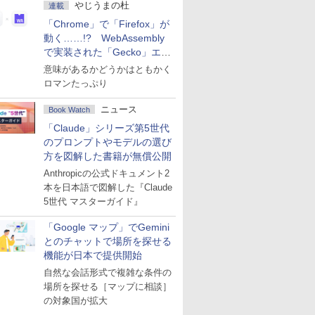
やじうまの杜
連載
「Chrome」で「Firefox」が
動く……!? WebAssembly
で実装された「Gecko」エン
ジン
意味があるかどうかはともかく
ロマンたっぷり
ニュース
Book Watch
「Claude」シリーズ第5世代
のプロンプトやモデルの選び
方を図解した書籍が無償公開
Anthropicの公式ドキュメント2
本を日本語で図解した『Claude
5世代 マスターガイド』
「Google マップ」でGemini
とのチャットで場所を探せる
機能が日本で提供開始
自然な会話形式で複雑な条件の
場所を探せる［マップに相談］
の対象国が拡大