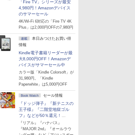
「Fire TV」シリーズが最安
4,980円！Amazonデバイス
のサマーセール
4K/Wi-Fi 6対応の「Fire TV 4K
Plus」は2,000円OFFの7,980円
本日みつけたお買い得
連載
情報
Kindle電子書籍リーダーが最
大8,000円OFF！Amazonデ
バイスがサマーセール中
カラー版「Kindle Colorsoft」が
31,980円。「Kindle
Paperwhite」は5,000円OFF
セール情報
Book Watch
『ドッジ弾子』『新テニスの
王子様』『二階堂地獄ゴル
フ』などが50％還元！
Amazonマンガ週末セール
『リアル』『ハナバス』
『MAJOR 2nd』『オールラウ
ンダー廻』など「アツいスポー