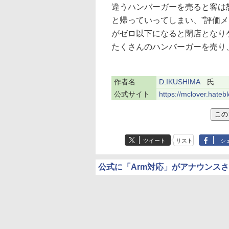
違うハンバーガーを売ると客は
と帰っていってしまい、”評価
がゼロ以下になると閉店となり
たくさんのハンバーガーを売り
作者名
D.IKUSHIMA
氏
公式サイト
https://mclover.hateb
ツイート
リスト
シ
公式に「Arm対応」がアナウンス