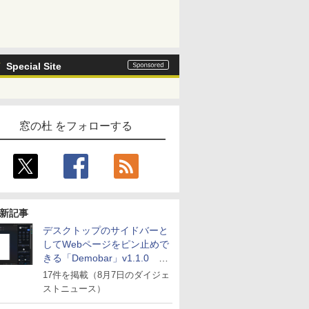
Special Site
窓の杜 をフォローする
新記事
デスクトップのサイドバーと
してWebページをピン止めで
きる「Demobar」v1.1.0 ほ
か
17件を掲載（8月7日のダイジェ
ストニュース）