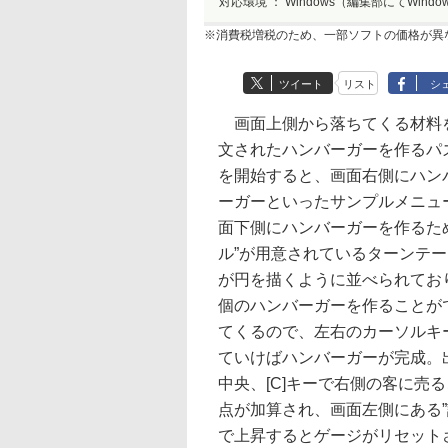
対応環境 ：
Windows（編集部にてWindo
※消費税増税のため、一部ソフトの価格が異
ツイート
リスト
シ
画面上側から落ちてくる材料
文されたハンバーガーを作るパ
を開始すると、画面右側にハン
ーガーといったサンプルメニュ
面下側にハンバーガーを作るた
ル”が用意されているターンテー
が円を描くように並べられてお
個のハンバーガーを作ることが
てくるので、左右のカーソルキ
ていけばハンバーガーが完成。出
中央、[C]キーで右側の客に売
点が加算され、画面左側にある
で上昇するとゲージがリセット