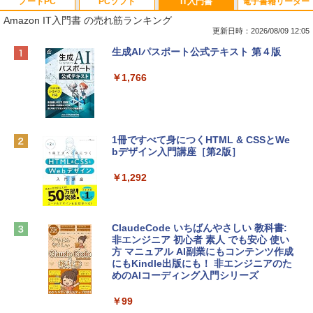
ノートPC
PCソフト
IT入門書
電子書籍リーダー
Amazon IT入門書 の売れ筋ランキング
更新日時：2026/08/09 12:05
Apple 2026 MacBook Neo A18 Proチッ
Robloxギフトカード - 800 Robux 【限
生成AIパスポート公式テキスト 第４版
プ搭載13インチノートブック：AIとAppl
定バーチャルアイテムを含む】 【オンラ
e Intelligenceのために設計、Liquid Ret
インゲームコード】 ロブロックス | オン
￥1,766
inaディスプレイ、8GBユニファイドメモ
ラインコード版
リ、256GB SSDストレージ、1080p Fac
eTime HDカメラ - インディゴ
￥1,300
￥119,800
1冊ですべて身につくHTML & CSSとWe
bデザイン入門講座［第2版］
Robloxギフトカード - 1000 Robux 【限
定バーチャルアイテムを含む】 【オンラ
tomtoc 360°保護 15.6 16インチ パソコ
インゲームコード】 ロブロックス |オン
￥1,292
ンケース Dell NEC Lavie ASUS HP dyna
ラインコード版
book Lenovo対応
￥1,600
￥2,952
ClaudeCode いちばんやさしい 教科書:
非エンジニア 初心者 素人 でも安心 使い
方 マニュアル AI副業にもコンテンツ作成
Robloxギフトカード - 2,000 Robux 【限
にもKindle出版にも！ 非エンジニアのた
Apple 2026 MacBook Air M5チップ搭載
定バーチャルアイテムを含む】 【オンラ
めのAIコーディング入門シリーズ
13インチノートブック：AIとApple Intell
インゲームコード】 ロブロックス | オン
igence、13.6インチLiquid Retinaディ
ラインコード版
￥99
スプレイ、16GBユニファイドメモリ、1