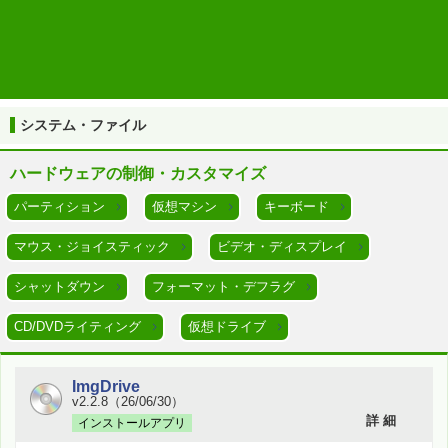
Powered by
Translate
TOP
システム・ファイル
仮想ドライブ
システム・ファイル
ハードウェアの制御・カスタマイズ
パーティション
仮想マシン
キーボード
マウス・ジョイスティック
ビデオ・ディスプレイ
シャットダウン
フォーマット・デフラグ
CD/DVDライティング
仮想ドライブ
ImgDrive
v2.2.8（26/06/30）
詳 細
インストールアプリ