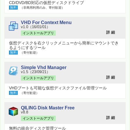
CD/DVD/BD対応の仮想ディスクドライブ
無料
（非商用利用のみ、寄付歓迎）
VHD For Context Menu
v1.0（16/01/01）
詳 細
インストールアプリ
仮想ディスクを右クリックメニューから簡単にマウントでき
るようにするツール
無料
（寄付歓迎）
Simple Vhd Manager
v1.5（23/09/21）
詳 細
インストールアプリ
VHDブートも可能な仮想ディスクファイル管理ツール
無料
（寄付歓迎）
QILING Disk Master Free
v8.8
詳 細
インストールアプリ
無料の統合ディスク管理ツール