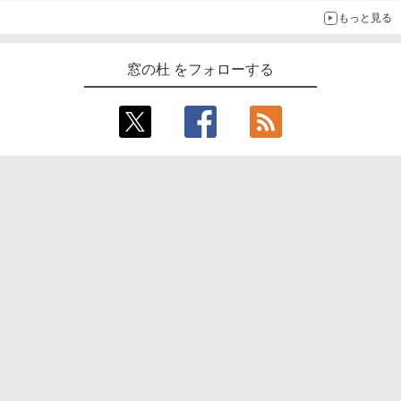
もっと見る
￥16,980
窓の杜 をフォローする
Kindle Paperwhite シグニチャーエディ
ション (32GB) 7インチディスプレイ、明
るさ自動調整、色調調節ライト、12週間
持続バッテリー、広告なし、メタリック
ブラック
￥27,980
Special Site
Amazon Kindle Paperwhite (16GB) 7イ
ンチディスプレイ、色調調節ライト、12
週間持続バッテリー、広告なし、ブラッ
本サイトのご利用について
お問い合わせ
ク
￥22,980
広告掲載のご案内
編集部へのご連絡
プライバシーについて
会社概要
Amazon Kindle Colorsoft | 16GBストレ
ージ、防水、7インチカラーディスプレ
イ、色調調節ライト、最大8週間持続バッ
インプレスグループ
特定商取引法に基づく表示
テリー、広告無し、ブラック (2025年発