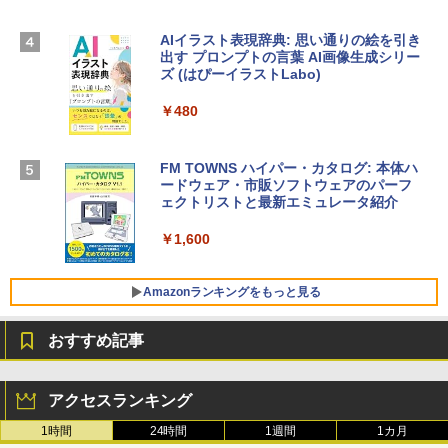
TB SSDストレージ、12MPセンターフレ
￥3,200
ームカメラ、日本語キーボード、Touch I
D - ミッドナイト
AIイラスト表現辞典: 思い通りの絵を引き
出す プロンプトの言葉 AI画像生成シリー
Microsoft Office Home & Business 202
￥278,800
ズ (はぴーイラストLabo)
4(最新 永続版)|オンラインコード版|Wind
ows11、10/mac対応|PC2台
￥480
【Amazon.co.jp限定】 HP ノートパソコ
￥39,582
ン 15-fd 15.6インチ 16GBメモリ 512GB
SSD インテル Core 5
FM TOWNS ハイパー・カタログ: 本体ハ
ードウェア・市販ソフトウェアのパーフ
Windows版 | Minecraft (マインクラフ
￥129,800
ェクトリストと最新エミュレータ紹介
ト): Java & Bedrock Edition | オンライ
ンコード版
￥1,600
FMV ノートパソコン WE1-K3 (MS 365 P
￥3,600
ersonal/Copilotキー搭載/Win 11/15.6型/
Core i5/16GB/SSD 512GB/ホワイト) FM
Amazonランキングをもっと見る
VWK3E15W_AZ
おすすめ記事
￥139,880
Amazon Kindle - 目に優しい、かさばら
ない、大きな画面で読みやすい、6週間持
アクセスランキング
続バッテリー、6インチディスプレイ電子
書籍リーダー、マッチャ、16GB、広告な
1時間
24時間
1週間
1カ月
し