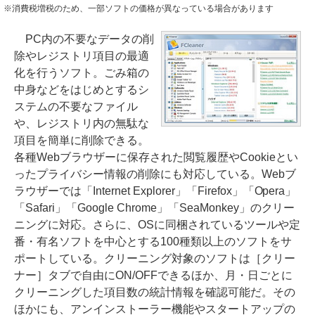
※消費税増税のため、一部ソフトの価格が異なっている場合があります
PC内の不要なデータの削
除やレジストリ項目の最適
化を行うソフト。ごみ箱の
中身などをはじめとするシ
ステムの不要なファイル
や、レジストリ内の無駄な
項目を簡単に削除できる。
各種Webブラウザーに保存された閲覧履歴やCookieとい
ったプライバシー情報の削除にも対応している。Webブ
ラウザーでは「Internet Explorer」「Firefox」「Opera」
「Safari」「Google Chrome」「SeaMonkey」のクリー
ニングに対応。さらに、OSに同梱されているツールや定
番・有名ソフトを中心とする100種類以上のソフトをサ
ポートしている。クリーニング対象のソフトは［クリー
ナー］タブで自由にON/OFFできるほか、月・日ごとに
クリーニングした項目数の統計情報を確認可能だ。その
ほかにも、アンインストーラー機能やスタートアップの