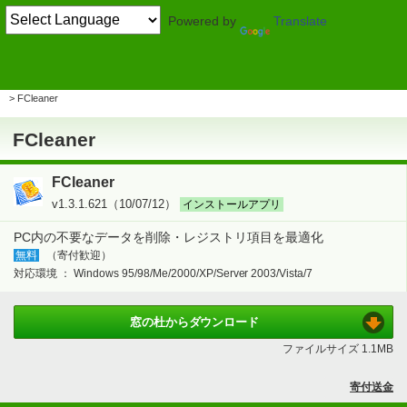
Powered by
Translate
TOP
システム・ファイル
> Windowsのカスタマイズ
レジストリ・環境変数
FCleaner
FCleaner
FCleaner
v1.3.1.621（10/07/12）
インストールアプリ
PC内の不要なデータを削除・レジストリ項目を最適化
無料
（寄付歓迎）
対応環境 ：
Windows 95/98/Me/2000/XP/Server 2003/Vista/7
窓の杜から
ダウンロード
ファイルサイズ
1.1MB
寄付送金