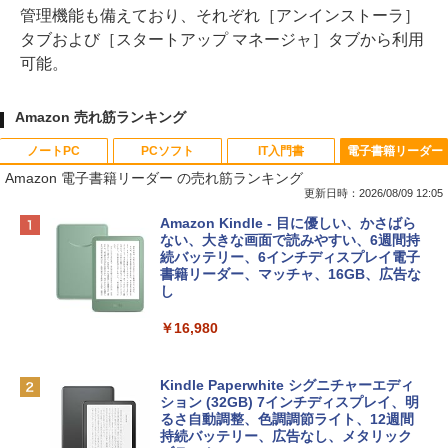
管理機能も備えており、それぞれ［アンインストーラ］
タブおよび［スタートアップ マネージャ］タブから利用
可能。
Amazon 売れ筋ランキング
ノートPC
PCソフト
IT入門書
電子書籍リーダー
Amazon 電子書籍リーダー の売れ筋ランキング
更新日時：2026/08/09 12:05
Apple 2026 MacBook Neo A18 Proチッ
Robloxギフトカード - 800 Robux 【限
生成AIパスポート公式テキスト 第４版
Amazon Kindle - 目に優しい、かさばら
プ搭載13インチノートブック：AIとAppl
定バーチャルアイテムを含む】 【オンラ
ない、大きな画面で読みやすい、6週間持
e Intelligenceのために設計、Liquid Ret
インゲームコード】 ロブロックス | オン
続バッテリー、6インチディスプレイ電子
￥1,766
inaディスプレイ、8GBユニファイドメモ
ラインコード版
書籍リーダー、マッチャ、16GB、広告な
リ、256GB SSDストレージ、1080p Fac
し
eTime HDカメラ - インディゴ
￥1,300
￥16,980
￥119,800
1冊ですべて身につくHTML & CSSとWe
bデザイン入門講座［第2版］
Robloxギフトカード - 1000 Robux 【限
定バーチャルアイテムを含む】 【オンラ
Kindle Paperwhite シグニチャーエディ
tomtoc 360°保護 15.6 16インチ パソコ
インゲームコード】 ロブロックス |オン
ション (32GB) 7インチディスプレイ、明
￥1,292
ンケース Dell NEC Lavie ASUS HP dyna
ラインコード版
るさ自動調整、色調調節ライト、12週間
book Lenovo対応
持続バッテリー、広告なし、メタリック