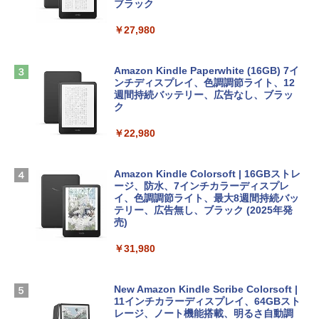
ブラック
￥1,600
￥2,952
ClaudeCode いちばんやさしい 教科書:
￥27,980
非エンジニア 初心者 素人 でも安心 使い
方 マニュアル AI副業にもコンテンツ作成
Robloxギフトカード - 2,000 Robux 【限
にもKindle出版にも！ 非エンジニアのた
Apple 2026 MacBook Air M5チップ搭載
定バーチャルアイテムを含む】 【オンラ
めのAIコーディング入門シリーズ
13インチノートブック：AIとApple Intell
インゲームコード】 ロブロックス | オン
Amazon Kindle Paperwhite (16GB) 7イ
igence、13.6インチLiquid Retinaディ
ラインコード版
ンチディスプレイ、色調調節ライト、12
￥99
スプレイ、16GBユニファイドメモリ、1
週間持続バッテリー、広告なし、ブラッ
TB SSDストレージ、12MPセンターフレ
ク
￥3,200
ームカメラ、日本語キーボード、Touch I
D - ミッドナイト
￥22,980
AIイラスト表現辞典: 思い通りの絵を引き
出す プロンプトの言葉 AI画像生成シリー
Microsoft Office Home & Business 202
￥278,800
ズ (はぴーイラストLabo)
4(最新 永続版)|オンラインコード版|Wind
ows11、10/mac対応|PC2台
Amazon Kindle Colorsoft | 16GBストレ
￥480
ージ、防水、7インチカラーディスプレ
【Amazon.co.jp限定】 HP ノートパソコ
イ、色調調節ライト、最大8週間持続バッ
￥39,582
ン 15-fd 15.6インチ 16GBメモリ 512GB
テリー、広告無し、ブラック (2025年発
SSD インテル Core 5
売)
FM TOWNS ハイパー・カタログ: 本体ハ
ードウェア・市販ソフトウェアのパーフ
Windows版 | Minecraft (マインクラフ
￥129,800
￥31,980
ェクトリストと最新エミュレータ紹介
ト): Java & Bedrock Edition | オンライ
ンコード版
￥1,600
FMV ノートパソコン WE1-K3 (MS 365 P
New Amazon Kindle Scribe Colorsoft |
￥3,600
ersonal/Copilotキー搭載/Win 11/15.6型/
11インチカラーディスプレイ、64GBスト
Core i5/16GB/SSD 512GB/ホワイト) FM
レージ、ノート機能搭載、明るさ自動調