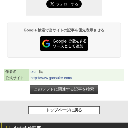
Amazon Kindle - 目に優しい、かさばら
ない、大きな画面で読みやすい、6週間持
続バッテリー、6インチディスプレイ電子
書籍リーダー、マッチャ、16GB、広告な
し
Google 検索で当サイトの記事を優先表示させる
￥16,980
Kindle Paperwhite シグニチャーエディ
ション (32GB) 7インチディスプレイ、明
るさ自動調整、色調調節ライト、12週間
持続バッテリー、広告なし、メタリック
ブラック
作者名
izu
氏
公式サイト
http://www.gansuke.com/
￥27,980
Amazon Kindle Paperwhite (16GB) 7イ
ンチディスプレイ、色調調節ライト、12
週間持続バッテリー、広告なし、ブラッ
トップページに戻る
ク
￥22,980