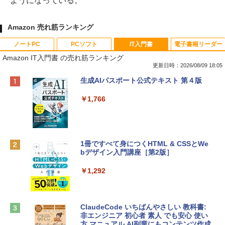
ようになっている。
Amazon 売れ筋ランキング
ノートPC
PCソフト
IT入門書
電子書籍リーダー
Amazon IT入門書 の売れ筋ランキング
更新日時：2026/08/09 18:05
Apple 2026 MacBook Neo A18 Proチッ
Robloxギフトカード - 800 Robux 【限
生成AIパスポート公式テキスト 第４版
プ搭載13インチノートブック：AIとAppl
定バーチャルアイテムを含む】 【オンラ
e Intelligenceのために設計、Liquid Ret
インゲームコード】 ロブロックス | オン
￥1,766
inaディスプレイ、8GBユニファイドメモ
ラインコード版
リ、256GB SSDストレージ、1080p Fac
eTime HDカメラ - インディゴ
￥1,300
￥113,748
1冊ですべて身につくHTML & CSSとWe
bデザイン入門講座［第2版］
Robloxギフトカード - 1000 Robux 【限
定バーチャルアイテムを含む】 【オンラ
tomtoc 360°保護 15.6 16インチ パソコ
インゲームコード】 ロブロックス |オン
￥1,292
ンケース Dell NEC Lavie ASUS HP dyna
ラインコード版
book Lenovo対応
￥1,600
￥2,952
ClaudeCode いちばんやさしい 教科書:
非エンジニア 初心者 素人 でも安心 使い
方 マニュアル AI副業にもコンテンツ作成