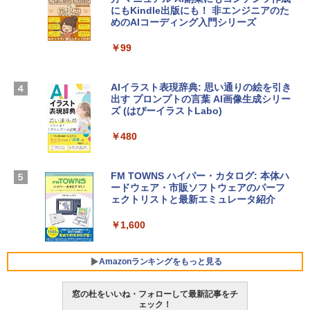
Robloxギフトカード - 2,000 Robux 【限
にもKindle出版にも！ 非エンジニアのた
Apple 2026 MacBook Air M5チップ搭載
定バーチャルアイテムを含む】 【オンラ
めのAIコーディング入門シリーズ
13インチノートブック：AIとApple Intell
インゲームコード】 ロブロックス | オン
igence、13.6インチLiquid Retinaディ
ラインコード版
￥99
スプレイ、16GBユニファイドメモリ、1
TB SSDストレージ、12MPセンターフレ
￥3,200
ームカメラ、日本語キーボード、Touch I
D - ミッドナイト
AIイラスト表現辞典: 思い通りの絵を引き
出す プロンプトの言葉 AI画像生成シリー
Microsoft Office Home & Business 202
￥278,800
ズ (はぴーイラストLabo)
4(最新 永続版)|オンラインコード版|Wind
ows11、10/mac対応|PC2台
￥480
【Amazon.co.jp限定】 HP ノートパソコ
￥39,582
ン 15-fd 15.6インチ 16GBメモリ 512GB
SSD インテル Core 5
FM TOWNS ハイパー・カタログ: 本体ハ
ードウェア・市販ソフトウェアのパーフ
Windows版 | Minecraft (マインクラフ
￥129,800
ェクトリストと最新エミュレータ紹介
ト): Java & Bedrock Edition | オンライ
ンコード版
￥1,600
FMV ノートパソコン WE1-K3 (MS 365 P
￥3,600
ersonal/Copilotキー搭載/Win 11/15.6型/
Core i5/16GB/SSD 512GB/ホワイト) FM
Amazonランキングをもっと見る
VWK3E15W_AZ
窓の杜をいいね・フォローして最新記事をチ
￥139,880
ェック！