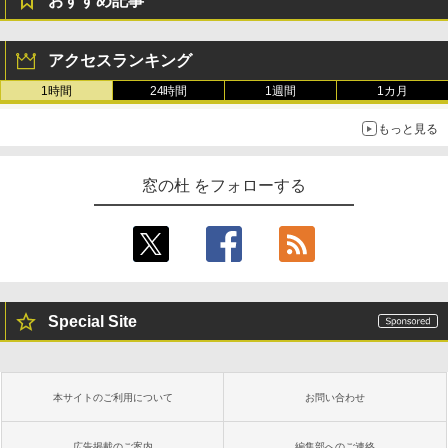
おすすめ記事
Amazon Kindle Colorsoft | 16GBストレ
ージ、防水、7インチカラーディスプレ
アクセスランキング
イ、色調調節ライト、最大8週間持続バッ
テリー、広告無し、ブラック (2025年発
1時間
24時間
1週間
1カ月
売)
もっと見る
￥31,980
窓の杜 をフォローする
New Amazon Kindle Scribe Colorsoft |
11インチカラーディスプレイ、64GBスト
レージ、ノート機能搭載、明るさ自動調
整、色調調節ライト、プレミアムペン付
き、グラファイト
￥115,980
Special Site
本サイトのご利用について
お問い合わせ
広告掲載のご案内
編集部へのご連絡