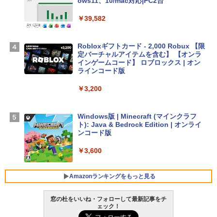
Apple 2026 MacBook Air M5チップ搭載
ows11、10/mac対応|PC2台
13インチノートブック：AIとApple Intell
igence、13.6インチLiquid Retinaディ
￥39,582
スプレイ、16GBユニファイドメモリ、51
2GB SSDストレージ、12MPセンターフ
レームカメラ、日本語キーボード、Touc
Robloxギフトカード - 2,000 Robux 【限
h ID - ミッドナイト
定バーチャルアイテムを含む】 【オンラ
インゲームコード】 ロブロックス | オン
￥224,800
ラインコード版
￥3,200
【Amazon.co.jp限定】 HP ノートパソコ
ン 15-fd 15.6インチ 16GBメモリ 512GB
SSD インテル Core 5
Windows版 | Minecraft (マインクラフ
ト): Java & Bedrock Edition | オンライ
￥129,800
ンコード版
￥3,600
FMV ノートパソコン WE1-K3 (MS 365 P
ersonal/Copilotキー搭載/Win 11/15.6型/
Core i5/16GB/SSD 512GB/ホワイト) FM
Amazonランキングをもっと見る
VWK3E15W_AZ
窓の杜をいいね・フォローして最新記事をチ
￥139,880
ェック！
生成AIパスポート公式テキスト 第４版
Amazon Kindle - 目に優しい、かさばら