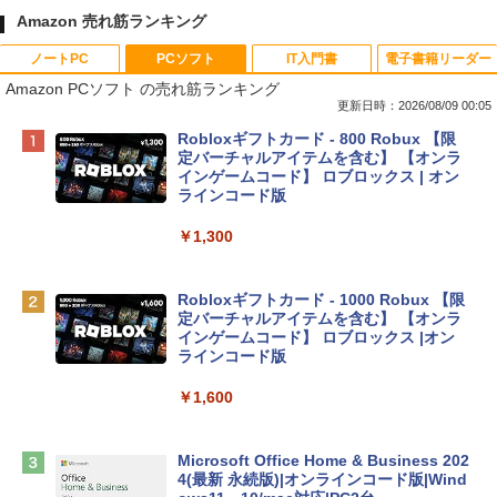
Amazon 売れ筋ランキング
ノートPC
PCソフト
IT入門書
電子書籍リーダー
Amazon PCソフト の売れ筋ランキング
更新日時：2026/08/09 00:05
Apple 2026 MacBook Neo A18 Proチッ
Robloxギフトカード - 800 Robux 【限
プ搭載13インチノートブック：AIとAppl
定バーチャルアイテムを含む】 【オンラ
e Intelligenceのために設計、Liquid Ret
インゲームコード】 ロブロックス | オン
inaディスプレイ、8GBユニファイドメモ
ラインコード版
リ、512GB SSDストレージ、1080p Fac
eTime HDカメラ、Touch ID - インディ
￥1,300
ゴ
￥137,800
Robloxギフトカード - 1000 Robux 【限
定バーチャルアイテムを含む】 【オンラ
インゲームコード】 ロブロックス |オン
tomtoc 360°保護 15.6 16インチ パソコ
ラインコード版
ンケース Dell NEC Lavie ASUS HP dyna
book Lenovo対応
￥1,600
￥2,952
Microsoft Office Home & Business 202
4(最新 永続版)|オンラインコード版|Wind