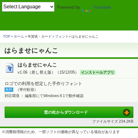
Powered by
Translate
TOP
ビジネス
> 入力・印刷
フォント
はらませにゃんこ
TOP
ホーム
> 年賀状・カード
フォント
はらませにゃんこ
はらませにゃんこ
はらませにゃんこ
v1.06（差し替え版）（15/12/05）
インストールアプリ
ロゴでの利用を想定した手作りフォント
無料
（寄付歓迎）
対応環境 ：
編集部にてWindows 8.1で動作確認
窓の杜から
ダウンロード
ファイルサイズ
234.2KB
※消費税増税のため、一部ソフトの価格が異なっている場合があります