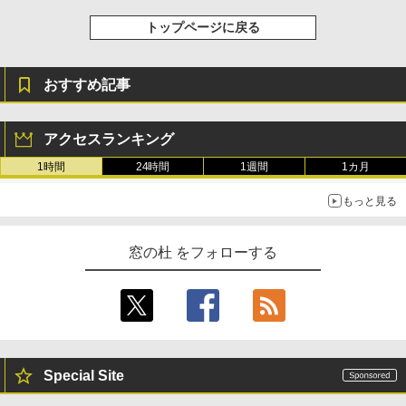
Amazon Kindle Colorsoft | 16GBストレ
トップページに戻る
￥99
ージ、防水、7インチカラーディスプレ
イ、色調調節ライト、最大8週間持続バッ
テリー、広告無し、ブラック (2025年発
売)
FM TOWNS ハイパー・カタログ: 本体ハ
おすすめ記事
ードウェア・市販ソフトウェアのパーフ
￥31,980
ェクトリストと最新エミュレータ紹介
アクセスランキング
￥1,600
New Amazon Kindle Scribe Colorsoft |
1時間
24時間
1週間
1カ月
11インチカラーディスプレイ、64GBスト
レージ、ノート機能搭載、明るさ自動調
もっと見る
整、色調調節ライト、プレミアムペン付
き、グラファイト
窓の杜 をフォローする
￥115,980
Special Site