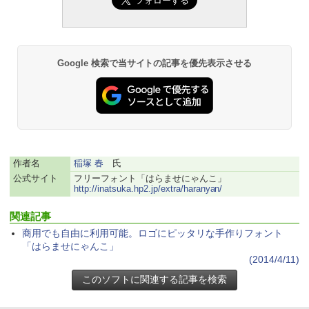
ない、大きな画面で読みやすい、6週間持
続バッテリー、6インチディスプレイ電子
￥1,766
書籍リーダー、マッチャ、16GB、広告な
し
Google 検索で当サイトの記事を優先表示させる
￥16,980
AIイラスト表現辞典: 思い通りの絵を引き
出す プロンプトの言葉 AI画像生成シリー
ズ (はぴーイラストLabo)
Kindle Paperwhite シグニチャーエディ
ション (32GB) 7インチディスプレイ、明
るさ自動調整、色調調節ライト、12週間
￥480
持続バッテリー、広告なし、メタリック
ブラック
作者名
稲塚 春
氏
1冊ですべて身につくHTML & CSSとWe
公式サイト
フリーフォント「はらませにゃんこ」
￥27,980
bデザイン入門講座［第2版］
http://inatsuka.hp2.jp/extra/haranyan/
￥1,292
関連記事
Amazon Kindle Paperwhite (16GB) 7イ
商用でも自由に利用可能。ロゴにピッタリな手作りフォント
ンチディスプレイ、色調調節ライト、12
週間持続バッテリー、広告なし、ブラッ
「はらませにゃんこ」
ク
(2014/4/11)
ClaudeCode いちばんやさしい 教科書:
非エンジニア 初心者 素人 でも安心 使い
￥22,980
方 マニュアル AI副業にもコンテンツ作成
にもKindle出版にも！ 非エンジニアのた
めのAIコーディング入門シリーズ