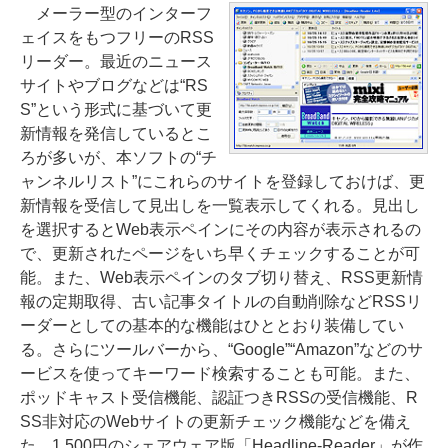
メーラー型のインターフ
ェイスをもつフリーのRSS
リーダー。最近のニュース
サイトやブログなどは“RS
S”という形式に基づいて更
新情報を発信しているとこ
ろが多いが、本ソフトの“チ
ャンネルリスト”にこれらのサイトを登録しておけば、更
新情報を受信して見出しを一覧表示してくれる。見出し
を選択するとWeb表示ペインにその内容が表示されるの
で、更新されたページをいち早くチェックすることが可
能。また、Web表示ペインのタブ切り替え、RSS更新情
報の定期取得、古い記事タイトルの自動削除などRSSリ
ーダーとしての基本的な機能はひととおり装備してい
る。さらにツールバーから、“Google”“Amazon”などのサ
ービスを使ってキーワード検索することも可能。また、
ポッドキャスト受信機能、認証つきRSSの受信機能、R
SS非対応のWebサイトの更新チェック機能などを備え
た、1,500円のシェアウェア版「Headline-Reader」が作