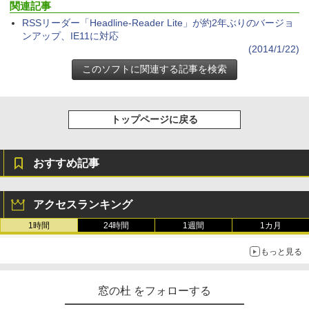
関連記事
にもKindle出版にも！ 非エンジニアのた
インゲームコード】 ロブロックス | オン
Kindle Paperwhite シグニチャーエディ
めのAIコーディング入門シリーズ
ラインコード版
ション (32GB) 7インチディスプレイ、明
RSSリーダー「Headline-Reader Lite」が約2年ぶりのバージョ
るさ自動調整、色調調節ライト、12週間
ンアップ、IE11に対応
持続バッテリー、広告なし、メタリック
￥99
￥3,200
(2014/1/22)
ブラック
￥27,980
1冊ですべて身につくHTML & CSSとWe
Robloxギフトカード - 1000 Robux 【限
bデザイン入門講座［第2版］
定バーチャルアイテムを含む】 【オンラ
インゲームコード】 ロブロックス |オン
トップページに戻る
ラインコード版
Amazon Kindle Colorsoft | 16GBストレ
￥2,326
ージ、防水、7インチカラーディスプレ
イ、色調調節ライト、最大8週間持続バッ
￥1,600
テリー、広告無し、ブラック (2025年発
おすすめ記事
売)
FM TOWNS ハイパー・カタログ: 本体ハ
ードウェア・市販ソフトウェアのパーフ
Windows版 | Minecraft (マインクラフ
￥31,980
ェクトリストと最新エミュレータ紹介
ト): Java & Bedrock Edition | オンライ
アクセスランキング
ンコード版
￥1,600
1時間
24時間
1週間
1カ月
New Amazon Kindle Scribe Colorsoft |
￥3,600
11インチカラーディスプレイ、64GBスト
もっと見る
レージ、ノート機能搭載、明るさ自動調
整、色調調節ライト、プレミアムペン付
き、グラファイト
窓の杜 をフォローする
￥115,980