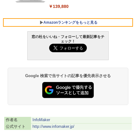
￥139,880
Amazonランキングをもっと見る
窓の杜をいいね・フォローして最新記事をチ
ェック！
Robloxギフトカード - 800 Robux 【限
生成AIパスポート公式テキスト 第４版
Amazon Kindle Paperwhite (16GB) 7イ
定バーチャルアイテムを含む】 【オンラ
ンチディスプレイ、色調調節ライト、12
インゲームコード】 ロブロックス | オン
週間持続バッテリー、広告なし、ブラッ
￥1,766
ラインコード版
ク
￥1,300
￥22,980
Google 検索で当サイトの記事を優先表示させる
AIイラスト表現辞典: 思い通りの絵を引き
出す プロンプトの言葉 AI画像生成シリー
Microsoft Office Home & Business 202
Amazon Kindle - 目に優しい、かさばら
ズ (はぴーイラストLabo)
4(最新 永続版)|オンラインコード版|Wind
ない、大きな画面で読みやすい、6週間持
ows11、10/mac対応|PC2台
続バッテリー、6インチディスプレイ電子
書籍リーダー、ブラック、16GB、広告な
￥480
し
￥39,582
作者名
InfoMaker
￥16,980
ClaudeCode いちばんやさしい 教科書:
公式サイト
http://www.infomaker.jp/
非エンジニア 初心者 素人 でも安心 使い
Robloxギフトカード - 2,000 Robux 【限
方 マニュアル AI副業にもコンテンツ作成
定バーチャルアイテムを含む】 【オンラ