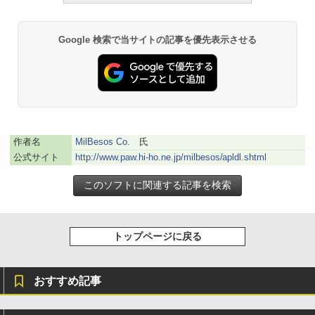
書籍リーダー、マッチャ、16GB、広告な
し
Google 検索で当サイトの記事を優先表示させる
￥16,980
Kindle Paperwhite シグニチャーエディ
ション (32GB) 7インチディスプレイ、明
るさ自動調整、色調調節ライト、12週間
持続バッテリー、広告なし、メタリック
ブラック
作者名
MilBesos Co.
氏
公式サイト
http://www.paw.hi-ho.ne.jp/milbesos/apldl.shtml
￥27,980
Amazon Kindle Paperwhite (16GB) 7イ
ンチディスプレイ、色調調節ライト、12
週間持続バッテリー、広告なし、ブラッ
トップページに戻る
ク
￥22,980
おすすめ記事
Amazon Kindle Colorsoft | 16GBストレ