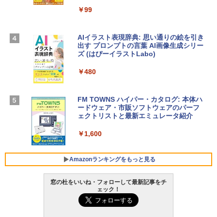
igence、13.6インチLiquid Retinaディ
ラインコード版
￥99
スプレイ、16GBユニファイドメモリ、1
TB SSDストレージ、12MPセンターフレ
￥3,200
ームカメラ、日本語キーボード、Touch I
D - ミッドナイト
AIイラスト表現辞典: 思い通りの絵を引き
出す プロンプトの言葉 AI画像生成シリー
Microsoft Office Home & Business 202
￥278,800
ズ (はぴーイラストLabo)
4(最新 永続版)|オンラインコード版|Wind
ows11、10/mac対応|PC2台
￥480
【Amazon.co.jp限定】 HP ノートパソコ
￥39,582
ン 15-fd 15.6インチ 16GBメモリ 512GB
SSD インテル Core 5
FM TOWNS ハイパー・カタログ: 本体ハ
ードウェア・市販ソフトウェアのパーフ
Windows版 | Minecraft (マインクラフ
￥129,800
ェクトリストと最新エミュレータ紹介
ト): Java & Bedrock Edition | オンライ
ンコード版
￥1,600
FMV ノートパソコン WE1-K3 (MS 365 P
￥3,600
ersonal/Copilotキー搭載/Win 11/15.6型/
Core i5/16GB/SSD 512GB/ホワイト) FM
Amazonランキングをもっと見る
VWK3E15W_AZ
窓の杜をいいね・フォローして最新記事をチ
￥139,880
ェック！
Amazon Kindle - 目に優しい、かさばら
ない、大きな画面で読みやすい、6週間持
続バッテリー、6インチディスプレイ電子