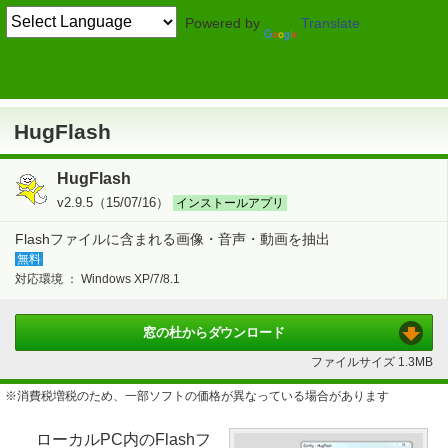
Powered by
Translate
TOP
画像・映像・音楽
> 映像
Flash
HugFlash
HugFlash
HugFlash
v2.9.5（15/07/16）
インストールアプリ
Flashファイルに含まれる画像・音声・動画を抽出
無料
対応環境 ：
Windows XP/7/8.1
窓の杜から
ダウンロード
ファイルサイズ
1.3MB
※消費税増税のため、一部ソフトの価格が異なっている場合があります
ローカルPC内のFlashフ