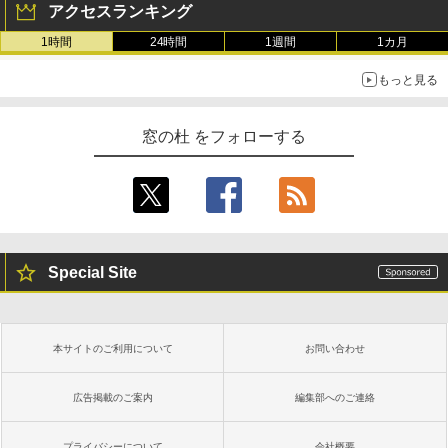
ージ、防水、7インチカラーディスプレ
アクセスランキング
イ、色調調節ライト、最大8週間持続バッ
テリー、広告無し、ブラック (2025年発
1時間
24時間
1週間
1カ月
売)
もっと見る
￥31,980
窓の杜 をフォローする
New Amazon Kindle Scribe Colorsoft |
11インチカラーディスプレイ、64GBスト
レージ、ノート機能搭載、明るさ自動調
整、色調調節ライト、プレミアムペン付
き、グラファイト
￥115,980
Special Site
本サイトのご利用について
お問い合わせ
広告掲載のご案内
編集部へのご連絡
プライバシーについて
会社概要