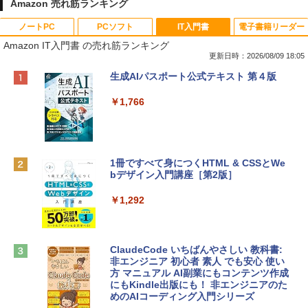
Amazon 売れ筋ランキング
ノートPC
PCソフト
IT入門書
電子書籍リーダー
Amazon IT入門書 の売れ筋ランキング
更新日時：2026/08/09 18:05
Apple 2026 MacBook Neo A18 Proチッ
Robloxギフトカード - 800 Robux 【限
生成AIパスポート公式テキスト 第４版
プ搭載13インチノートブック：AIとAppl
定バーチャルアイテムを含む】 【オンラ
e Intelligenceのために設計、Liquid Ret
インゲームコード】 ロブロックス | オン
￥1,766
inaディスプレイ、8GBユニファイドメモ
ラインコード版
リ、256GB SSDストレージ、1080p Fac
eTime HDカメラ - インディゴ
￥1,300
￥113,748
1冊ですべて身につくHTML & CSSとWe
bデザイン入門講座［第2版］
Robloxギフトカード - 1000 Robux 【限
定バーチャルアイテムを含む】 【オンラ
tomtoc 360°保護 15.6 16インチ パソコ
インゲームコード】 ロブロックス |オン
￥1,292
ンケース Dell NEC Lavie ASUS HP dyna
ラインコード版
book Lenovo対応
￥1,600
￥2,952
ClaudeCode いちばんやさしい 教科書:
非エンジニア 初心者 素人 でも安心 使い
方 マニュアル AI副業にもコンテンツ作成
Robloxギフトカード - 2,000 Robux 【限
にもKindle出版にも！ 非エンジニアのた
Apple 2026 MacBook Air M5チップ搭載
定バーチャルアイテムを含む】 【オンラ
めのAIコーディング入門シリーズ
13インチノートブック：AIとApple Intell
インゲームコード】 ロブロックス | オン