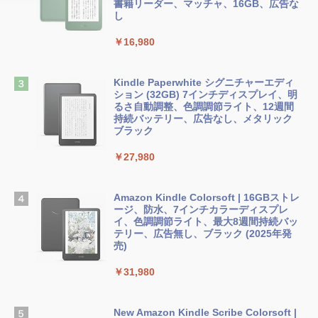
ンケース Dell NEC Lavie ASUS HP dyna
ラインコード版
書籍リーダー、マッチャ、16GB、広告な
￥480
book Lenovo対応
し
￥1,600
￥2,952
￥16,980
ClaudeCode いちばんやさしい 教科書:
非エンジニア 初心者 素人 でも安心 使い
方 マニュアル AI副業にもコンテンツ作成
Microsoft Office Home & Business 202
にもKindle出版にも！ 非エンジニアのた
Apple 2026 MacBook Air M5チップ搭載
4(最新 永続版)|オンラインコード版|Wind
Kindle Paperwhite シグニチャーエディ
めのAIコーディング入門シリーズ
13インチノートブック：AIとApple Intell
ows11、10/mac対応|PC2台
ション (32GB) 7インチディスプレイ、明
igence、13.6インチLiquid Retinaディ
るさ自動調整、色調調節ライト、12週間
スプレイ、16GBユニファイドメモリ、1
持続バッテリー、広告なし、メタリック
￥99
￥39,582
TB SSDストレージ、12MPセンターフレ
ブラック
ームカメラ、日本語キーボード、Touch I
D - ミッドナイト
￥27,980
1冊ですべて身につくHTML & CSSとWe
Robloxギフトカード - 2,000 Robux 【限
bデザイン入門講座［第2版］
定バーチャルアイテムを含む】 【オンラ
￥278,800
インゲームコード】 ロブロックス | オン
ラインコード版
Amazon Kindle Colorsoft | 16GBストレ
￥1,292
ージ、防水、7インチカラーディスプレ
【Amazon.co.jp限定】 HP ノートパソコ
イ、色調調節ライト、最大8週間持続バッ
￥3,200
ン 15-fd 15.6インチ 16GBメモリ 512GB
テリー、広告無し、ブラック (2025年発
SSD インテル Core 5
売)
FM TOWNS ハイパー・カタログ: 本体ハ
ードウェア・市販ソフトウェアのパーフ
Windows版 | Minecraft (マインクラフ
￥129,800
￥31,980
ェクトリストと最新エミュレータ紹介
ト): Java & Bedrock Edition | オンライ
ンコード版
￥1,600
FMV ノートパソコン WE1-K3 (MS 365 P
New Amazon Kindle Scribe Colorsoft |
￥3,600