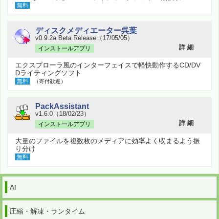
無料
ディスクメディエーター呉葉
v0.9.2a Beta Release（17/05/05）
詳 細
インストールアプリ
エクスプローラ風のインターフェイスで軽快動作するCD/DV
Dライティングソフト
無料
（寄付歓迎）
PackAssistant
v1.6.0（18/02/23）
詳 細
インストールアプリ
大量のファイルを複数枚のメディアに効率よく収まるよう振
り分け
無料
AI
圧縮・解凍・ランタイム