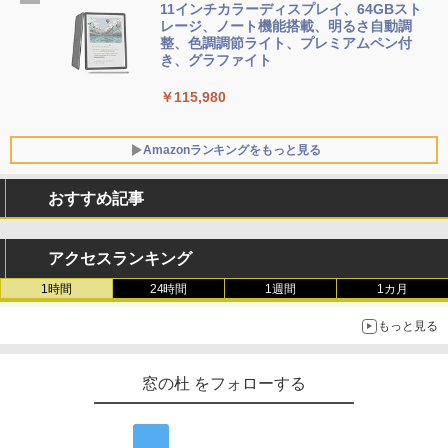
ersonal/Copilotキー搭載/Win 11/15.6型/
11インチカラーディスプレイ、64GBスト
Core i5/16GB/SSD 512GB/ホワイト) FM
レージ、ノート機能搭載、明るさ自動調
VWK3E15W_AZ
整、色調調節ライト、プレミアムペン付
き、グラファイト
￥139,880
￥115,980
Amazonランキングをもっと見る
おすすめ記事
アクセスランキング
1時間
24時間
1週間
1カ月
もっと見る
窓の杜 をフォローする