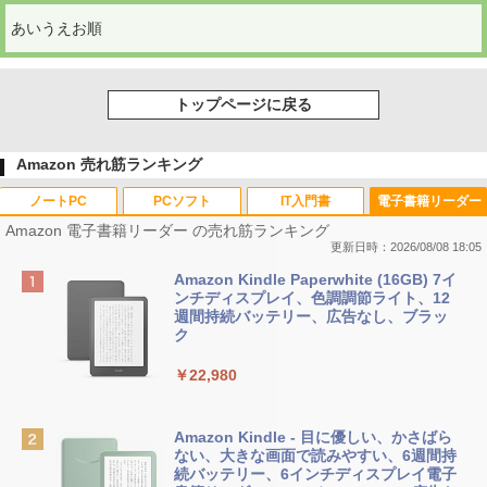
あいうえお順
トップページに戻る
Amazon 売れ筋ランキング
ノートPC
PCソフト
IT入門書
電子書籍リーダー
Amazon 電子書籍リーダー の売れ筋ランキング
更新日時：2026/08/08 18:05
Apple 2026 MacBook Neo A18 Proチッ
Robloxギフトカード - 800 Robux 【限
生成AIパスポート公式テキスト 第４版
Amazon Kindle Paperwhite (16GB) 7イ
プ搭載13インチノートブック：AIとAppl
定バーチャルアイテムを含む】 【オンラ
ンチディスプレイ、色調調節ライト、12
e Intelligenceのために設計、Liquid Ret
インゲームコード】 ロブロックス | オン
週間持続バッテリー、広告なし、ブラッ
￥1,766
inaディスプレイ、8GBユニファイドメモ
ラインコード版
ク
リ、512GB SSDストレージ、1080p Fac
eTime HDカメラ、Touch ID - シルバー
￥1,300
￥22,980
￥131,111
AIイラスト表現辞典: 思い通りの絵を引き
出す プロンプトの言葉 AI画像生成シリー
Robloxギフトカード - 1000 Robux 【限
Amazon Kindle - 目に優しい、かさばら
ズ (はぴーイラストLabo)
定バーチャルアイテムを含む】 【オンラ
ない、大きな画面で読みやすい、6週間持
tomtoc 360°保護 15.6 16インチ パソコ
インゲームコード】 ロブロックス |オン
続バッテリー、6インチディスプレイ電子