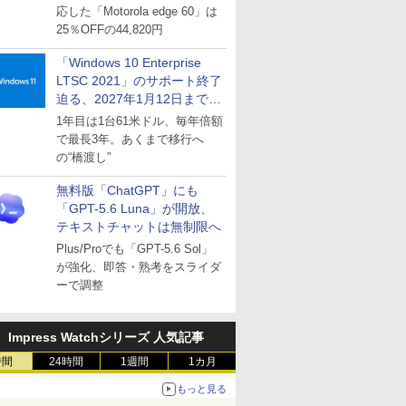
応した「Motorola edge 60」は
25％OFFの44,820円
「Windows 10 Enterprise
LTSC 2021」のサポート終了
迫る、2027年1月12日まで
～ESUは9月1日から販売
1年目は1台61米ドル、毎年倍額
で最長3年。あくまで移行へ
の“橋渡し”
無料版「ChatGPT」にも
「GPT-5.6 Luna」が開放、
テキストチャットは無制限へ
Plus/Proでも「GPT-5.6 Sol」
が強化、即答・熟考をスライダ
ーで調整
Impress Watchシリーズ 人気記事
時間
24時間
1週間
1カ月
もっと見る