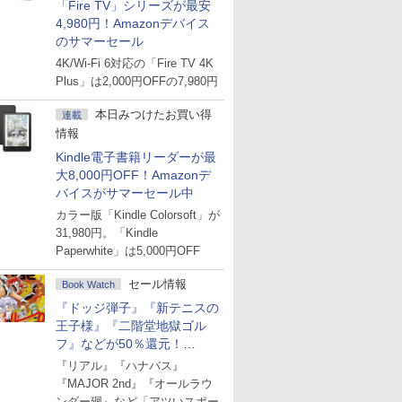
「Fire TV」シリーズが最安
4,980円！Amazonデバイス
のサマーセール
4K/Wi-Fi 6対応の「Fire TV 4K
Plus」は2,000円OFFの7,980円
本日みつけたお買い得
連載
情報
Kindle電子書籍リーダーが最
大8,000円OFF！Amazonデ
バイスがサマーセール中
カラー版「Kindle Colorsoft」が
31,980円。「Kindle
Paperwhite」は5,000円OFF
セール情報
Book Watch
『ドッジ弾子』『新テニスの
王子様』『二階堂地獄ゴル
フ』などが50％還元！
Amazonマンガ週末セール
『リアル』『ハナバス』
『MAJOR 2nd』『オールラウ
ンダー廻』など「アツいスポー