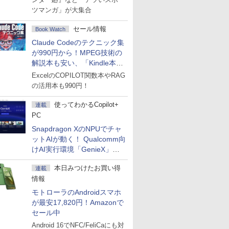
ツマンガ」が大集合
セール情報
Book Watch
Claude Codeのテクニック集
が990円から！MPEG技術の
解説本も安い、「Kindle本サ
マーセール」第2弾開始！
ExcelのCOPILOT関数本やRAG
の活用本も990円！
使ってわかるCopilot+
連載
PC
Snapdragon XのNPUでチャ
ットAIが動く！ Qualcomm向
けAI実行環境「GenieX」を
試してみた
本日みつけたお買い得
連載
情報
モトローラのAndroidスマホ
が最安17,820円！Amazonで
セール中
Android 16でNFC/FeliCaにも対