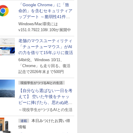
「Google Chrome」に「致
命的」を含むセキュリティア
ップデート ～脆弱性41件に
対処
Windows/Mac環境には
v151.0.7922.108/.109が展開中
老舗のマウスユーティリティ
「チューチューマウス」がAI
の力を借りて15年ぶりに復活
64bit化、Windows 10/11、
「Chrome」も走り回る。復活
記念で2026年末まで500円
現役学生がつづるAIとの生活
【自分なら選ばない一日を考
えて】 空いた午後をチャッ
ピーに捧げたら、思わぬ絶景
に出会った話
～現役学生がつづるAIとの生活
本日みつけたお買い得
連載
情報