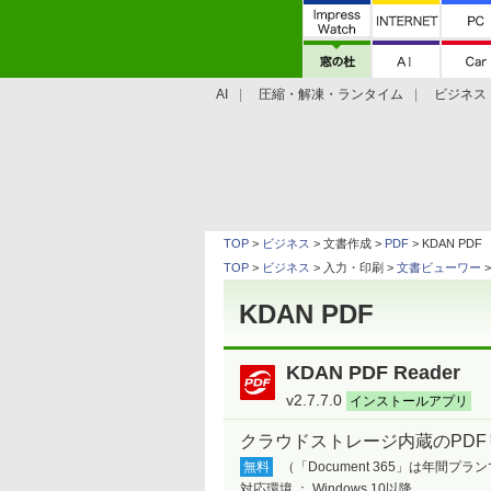
AI
圧縮・解凍・ランタイム
ビジネス
システム・ファイル
学習・プログラミン
TOP
>
ビジネス
> 文書作成 >
PDF
> KDAN PDF
TOP
>
ビジネス
> 入力・印刷 >
文書ビューワー
>
KDAN PDF
KDAN PDF Reader
v2.7.7.0
インストールアプリ
クラウドストレージ内蔵のPDF
無料
（「Document 365」は年間プラン
対応環境 ：
Windows 10以降