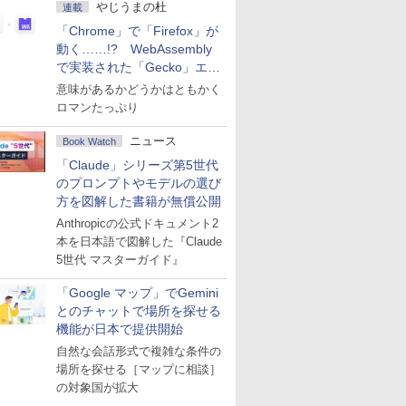
やじうまの杜
連載
「Chrome」で「Firefox」が
動く……!? WebAssembly
で実装された「Gecko」エン
ジン
意味があるかどうかはともかく
ロマンたっぷり
ニュース
Book Watch
「Claude」シリーズ第5世代
のプロンプトやモデルの選び
方を図解した書籍が無償公開
Anthropicの公式ドキュメント2
本を日本語で図解した『Claude
5世代 マスターガイド』
「Google マップ」でGemini
とのチャットで場所を探せる
機能が日本で提供開始
自然な会話形式で複雑な条件の
場所を探せる［マップに相談］
の対象国が拡大