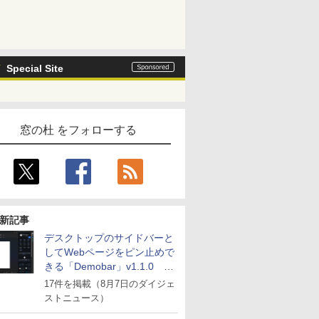
Special Site
窓の杜 をフォローする
新記事
デスクトップのサイドバーと
してWebページをピン止めで
きる「Demobar」v1.1.0 ほ
か
17件を掲載（8月7日のダイジェ
ストニュース）