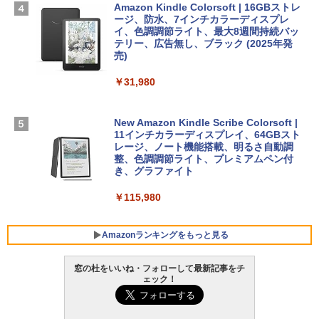
￥298,901
ラインコード版
Amazon Kindle Colorsoft | 16GBストレ
￥2,326
ージ、防水、7インチカラーディスプレ
イ、色調調節ライト、最大8週間持続バッ
￥1,600
【Amazon.co.jp限定】 HP ノートパソコ
テリー、広告無し、ブラック (2025年発
ン 15-fd 15.6インチ 16GBメモリ 512GB
売)
FM TOWNS ハイパー・カタログ: 本体ハ
SSD インテル Core 5
ードウェア・市販ソフトウェアのパーフ
Windows版 | Minecraft (マインクラフ
￥31,980
ェクトリストと最新エミュレータ紹介
ト): Java & Bedrock Edition | オンライ
￥129,800
ンコード版
￥1,600
New Amazon Kindle Scribe Colorsoft |
￥3,600
FMV ノートパソコン WE1-K3 (MS 365 P
11インチカラーディスプレイ、64GBスト
ersonal/Copilotキー搭載/Win 11/15.6型/
レージ、ノート機能搭載、明るさ自動調
Core i5/16GB/SSD 512GB/ホワイト) FM
整、色調調節ライト、プレミアムペン付
VWK3E15W_AZ
き、グラファイト
￥139,880
￥115,980
Amazonランキングをもっと見る
窓の杜をいいね・フォローして最新記事をチ
ェック！