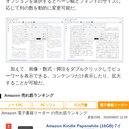
オプションを選択するとページ幅とフォントのサイズに
応じて列の数を動的に変更可能だ。
加えて、画像・数式・脚注をダブルクリックしてビュ
ーワーを表示できる。コンテンツだけ表示したり、拡大
することが可能だ。
Amazon 売れ筋ランキング
ノートPC
PCソフト
IT入門書
電子書籍リーダー
Amazon 電子書籍リーダー の売れ筋ランキング
更新日時：2026/08/07 12:05
Apple 2026 MacBook Neo A18 Proチッ
Robloxギフトカード - 800 Robux 【限
生成AIパスポート公式テキスト 第４版
Amazon Kindle Paperwhite (16GB) 7イ