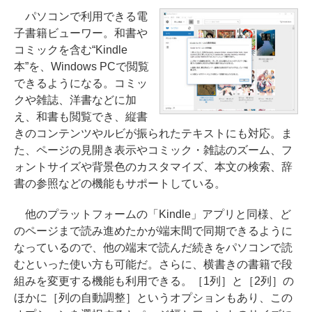
パソコンで利用できる電
子書籍ビューワー。和書や
コミックを含む“Kindle
本”を、Windows PCで閲覧
できるようになる。コミッ
クや雑誌、洋書などに加
え、和書も閲覧でき、縦書
きのコンテンツやルビが振られたテキストにも対応。ま
た、ページの見開き表示やコミック・雑誌のズーム、フ
ォントサイズや背景色のカスタマイズ、本文の検索、辞
書の参照などの機能もサポートしている。
他のプラットフォームの「Kindle」アプリと同様、ど
のページまで読み進めたかが端末間で同期できるように
なっているので、他の端末で読んだ続きをパソコンで読
むといった使い方も可能だ。さらに、横書きの書籍で段
組みを変更する機能も利用できる。［1列］と［2列］の
ほかに［列の自動調整］というオプションもあり、この