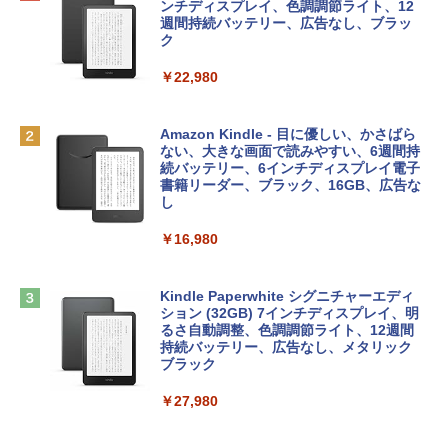
プ搭載13インチノートブック：AIとAppl
定バーチャルアイテムを含む】 【オンラ
ンチディスプレイ、色調調節ライト、12
e Intelligence、Liquid Retinaディスプ
インゲームコード】 ロブロックス | オン
週間持続バッテリー、広告なし、ブラッ
￥1,766
レイ、8GBメモリ、512GB SSD、1080p
ラインコード版
ク
FaceTime HDカメラ、Touch ID - インデ
ィゴ + 3年延長 AppleCare+ for 13インチ
￥1,300
￥22,980
MacBook Neo(A18 Pro)|ダウンロード版
AIイラスト表現辞典: 思い通りの絵を引き
￥162,598
出す プロンプトの言葉 AI画像生成シリー
Microsoft Office Home & Business 202
Amazon Kindle - 目に優しい、かさばら
ズ (はぴーイラストLabo)
4(最新 永続版)|オンラインコード版|Wind
ない、大きな画面で読みやすい、6週間持
ows11、10/mac対応|PC2台
続バッテリー、6インチディスプレイ電子
tomtoc 360°保護 15.6 16インチ パソコ
書籍リーダー、ブラック、16GB、広告な
￥480
ンケース Dell NEC Lavie ASUS HP dyna
し
￥39,582
book Lenovo対応
￥16,980
ClaudeCode いちばんやさしい 教科書:
￥2,952
非エンジニア 初心者 素人 でも安心 使い
Robloxギフトカード - 2,000 Robux 【限
方 マニュアル AI副業にもコンテンツ作成
定バーチャルアイテムを含む】 【オンラ
にもKindle出版にも！ 非エンジニアのた
インゲームコード】 ロブロックス | オン
Kindle Paperwhite シグニチャーエディ
めのAIコーディング入門シリーズ
Apple 2026 MacBook Air M5チップ搭載
ラインコード版
ション (32GB) 7インチディスプレイ、明
13インチノートブック：AIとApple Intell
るさ自動調整、色調調節ライト、12週間
igence、13.6インチLiquid Retinaディ
持続バッテリー、広告なし、メタリック
￥99
￥3,200
スプレイ、24GBユニファイドメモリ、1
ブラック
TB SSDストレージ、12MPセンターフレ
ームカメラ、日本語キーボード、Touch I
￥27,980
1冊ですべて身につくHTML & CSSとWe
Robloxギフトカード - 1000 Robux 【限
D - ミッドナイト
bデザイン入門講座［第2版］
定バーチャルアイテムを含む】 【オンラ
インゲームコード】 ロブロックス |オン