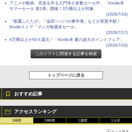
アニメや動画、音楽を作る入門本が多数セール中、「Kindle本
サマーセール 第1弾」開催！3万冊以上が対象
(2026/7/24)
『夜鷹ふたたび』『金田一パパの事件簿』などが実質半額！
Kindleストア「マンガ毎週末セール」
(2026/7/17)
4万冊以上が50％還元！「Kindle本 夏の超大ポイントフェア」
(2026/7/14)
トップページに戻る
おすすめ記事
アクセスランキング
1時間
24時間
1週間
1カ月
もっと見る