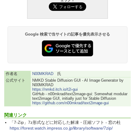
￥109,800
生成AIパスポート公式テキスト 第４版
Amazon Kindle - 目に優しい、かさばら
ない、大きな画面で読みやすい、6週間持
続バッテリー、6インチディスプレイ電子
￥1,766
書籍リーダー、マッチャ、16GB、広告な
し
Google 検索で当サイトの記事を優先表示させる
￥16,980
1冊ですべて身につくHTML & CSSとWe
bデザイン入門講座［第2版］
Kindle Paperwhite シグニチャーエディ
ション (32GB) 7インチディスプレイ、明
￥1,292
るさ自動調整、色調調節ライト、12週間
持続バッテリー、広告なし、メタリック
作者名
N00MKRAD
氏
ブラック
公式サイト
NMKD Stable Diffusion GUI - AI Image Generator by
ClaudeCode いちばんやさしい 教科書:
N00MKRAD
￥27,980
非エンジニア 初心者 素人 でも安心 使い
https://nmkd.itch.io/t2i-gui
方 マニュアル AI副業にもコンテンツ作成
GitHub - n00mkrad/text2image-gui: Somewhat modular
にもKindle出版にも！ 非エンジニアのた
text2image GUI, initially just for Stable Diffusion
めのAIコーディング入門シリーズ
https://github.com/n00mkrad/text2image-gui
Amazon Kindle Paperwhite (16GB) 7イ
ンチディスプレイ、色調調節ライト、12
￥99
週間持続バッテリー、広告なし、ブラッ
関連リンク
ク
「7-Zip」7z形式などに対応した解凍・圧縮ソフト - 窓の杜
https://forest.watch.impress.co.jp/library/software/7zip/
￥22,980
AIイラスト表現辞典: 思い通りの絵を引き