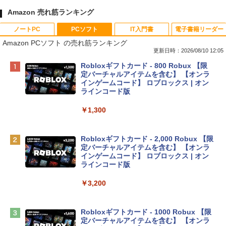
Amazon 売れ筋ランキング
ノートPC
PCソフト
IT入門書
電子書籍リーダー
Amazon PCソフト の売れ筋ランキング
更新日時：2026/08/10 12:05
Apple 2026 MacBook Neo A18 Proチッ
Robloxギフトカード - 800 Robux 【限
プ搭載13インチノートブック：AIとAppl
定バーチャルアイテムを含む】 【オンラ
e Intelligenceのために設計、Liquid Ret
インゲームコード】 ロブロックス | オン
inaディスプレイ、8GBユニファイドメモ
ラインコード版
リ、256GB SSDストレージ、1080p Fac
eTime HDカメラ - インディゴ
￥1,300
￥119,800
Robloxギフトカード - 2,000 Robux 【限
定バーチャルアイテムを含む】 【オンラ
tomtoc 360°保護 15.6 16インチ パソコ
インゲームコード】 ロブロックス | オン
ンケース Dell NEC Lavie ASUS HP dyna
ラインコード版
book Lenovo対応
￥3,200
￥2,952
Robloxギフトカード - 1000 Robux 【限
【Amazon.co.jp限定】 HP ノートパソコ
定バーチャルアイテムを含む】 【オンラ