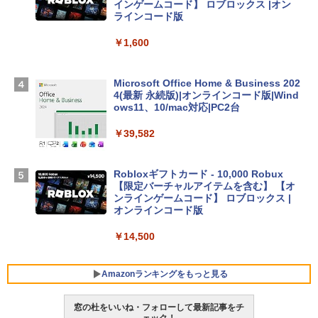
ン 15-fd 15.6インチ 16GBメモリ 512GB
インゲームコード】 ロブロックス |オン
SSD インテル Core 5
ラインコード版
￥129,800
￥1,600
Apple 2026 MacBook Air M5チップ搭載
Microsoft Office Home & Business 202
13インチノートブック：AIとApple Intell
4(最新 永続版)|オンラインコード版|Wind
igence、13.6インチLiquid Retinaディ
ows11、10/mac対応|PC2台
スプレイ、16GBユニファイドメモリ、1
TB SSDストレージ、12MPセンターフレ
￥39,582
ームカメラ、日本語キーボード、Touch I
D - シルバー
Robloxギフトカード - 10,000 Robux
￥261,414
【限定バーチャルアイテムを含む】 【オ
ンラインゲームコード】 ロブロックス |
オンラインコード版
【Amazon.co.jp限定】ASUS ノートパソ
コン Vivobook 15 M1502NAQ 15.6イン
￥14,500
チ AMD Ryzen 7 170 メモリ16GB SSD 5
12GB Microsoft 365 Personal (24か月
版) 搭載 Windows 11 重量1.7kg Wi-Fi 6
Amazonランキングをもっと見る
E クワイエットブルー M1502NAQ-R716
5BUWS
窓の杜をいいね・フォローして最新記事をチ
ェック！