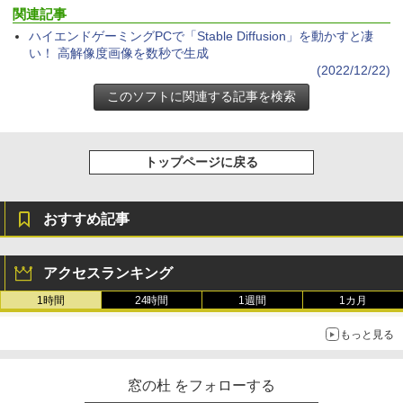
出す プロンプトの言葉 AI画像生成シリー
関連記事
ズ (はぴーイラストLabo)
ハイエンドゲーミングPCで「Stable Diffusion」を動かすと凄
Amazon Kindle Colorsoft | 16GBストレ
￥480
ージ、防水、7インチカラーディスプレ
い！ 高解像度画像を数秒で生成
イ、色調調節ライト、最大8週間持続バッ
(2022/12/22)
テリー、広告無し、ブラック (2025年発
売)
FM TOWNS ハイパー・カタログ: 本体ハ
ードウェア・市販ソフトウェアのパーフ
￥31,980
ェクトリストと最新エミュレータ紹介
トップページに戻る
￥1,600
New Amazon Kindle Scribe Colorsoft |
11インチカラーディスプレイ、64GBスト
レージ、ノート機能搭載、明るさ自動調
おすすめ記事
整、色調調節ライト、プレミアムペン付
き、グラファイト
アクセスランキング
￥115,980
1時間
24時間
1週間
1カ月
もっと見る
窓の杜 をフォローする