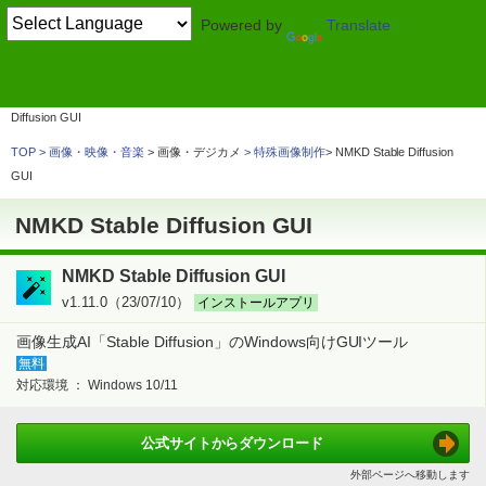
Powered by
Translate
TOP
画像・映像・音楽
> 画像・デジカメ
画像制作・ペイント
NMKD Stable
Diffusion GUI
TOP
画像・映像・音楽
> 画像・デジカメ
特殊画像制作
NMKD Stable Diffusion
GUI
NMKD Stable Diffusion GUI
NMKD Stable Diffusion GUI
v1.11.0（23/07/10）
インストールアプリ
画像生成AI「Stable Diffusion」のWindows向けGUIツール
無料
対応環境 ：
Windows 10/11
公式サイトから
ダウンロード
外部ページへ移動します