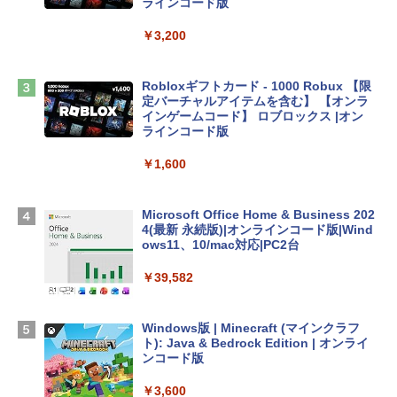
ンケース Dell NEC Lavie ASUS HP dyna
ラインコード版
book Lenovo対応
￥3,200
￥2,952
Robloxギフトカード - 1000 Robux 【限
HP ノートパソコン 15-fd 15.6インチ 16
定バーチャルアイテムを含む】 【オンラ
GBメモリ 512GB SSD インテル Core 5
インゲームコード】 ロブロックス |オン
ラインコード版
￥140,131
￥1,600
Apple 2026 MacBook Air M5チップ搭載
Microsoft Office Home & Business 202
13インチノートブック：AIとApple Intell
4(最新 永続版)|オンラインコード版|Wind
igence、13.6インチLiquid Retinaディ
ows11、10/mac対応|PC2台
スプレイ、16GBユニファイドメモリ、51
2GB SSDストレージ、12MPセンターフ
￥39,582
レームカメラ、日本語キーボード、Touc
h ID - ミッドナイト
Windows版 | Minecraft (マインクラフ
￥217,556
ト): Java & Bedrock Edition | オンライ
ンコード版
【Amazon.co.jp限定】ASUS ノートパソ
￥3,600