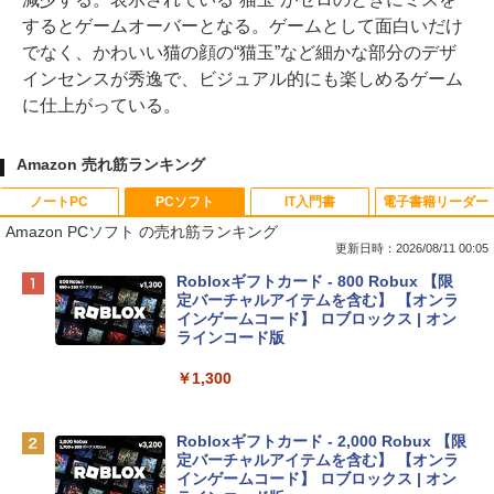
するとゲームオーバーとなる。ゲームとして面白いだけ
でなく、かわいい猫の顔の“猫玉”など細かな部分のデザ
インセンスが秀逸で、ビジュアル的にも楽しめるゲーム
に仕上がっている。
Amazon 売れ筋ランキング
ノートPC
PCソフト
IT入門書
電子書籍リーダー
Amazon PCソフト の売れ筋ランキング
更新日時：2026/08/11 00:05
Apple 2026 MacBook Neo A18 Proチッ
Robloxギフトカード - 800 Robux 【限
プ搭載13インチノートブック：AIとAppl
定バーチャルアイテムを含む】 【オンラ
e Intelligenceのために設計、Liquid Ret
インゲームコード】 ロブロックス | オン
inaディスプレイ、8GBユニファイドメモ
ラインコード版
リ、512GB SSDストレージ、1080p Fac
eTime HDカメラ、Touch ID - シトラス
￥1,300
￥137,800
Robloxギフトカード - 2,000 Robux 【限
定バーチャルアイテムを含む】 【オンラ
tomtoc 360°保護 15.6 16インチ パソコ
インゲームコード】 ロブロックス | オン