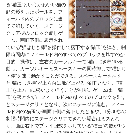
る“猫玉”というかわいい猫の
顔の形をしたボールを、フ
ィールド内のブロックに当
てて消していく、ステージ
クリア型のブロック崩しゲ
ーム。画面下側に表示され
ている“猫はじき棒”を操作して落下する“猫玉”を弾き、制
限時間内にフィールド内のすべてのブロックを壊すのが
目的。操作は、左右のカーソルキーで“猫はじき棒”を移
動し、カーソルキーとスペースキーの同時押しで“猫はじ
き棒”を速く動かすことができる。スペースキーを押す
と“猫はじき棒”が上方向に飛び上がる“強打”となり、“猫
玉”を上方向に勢いよく弾くことが可能。ゲームは、“猫
玉”を落とさずにフィールド内のすべてのブロックを消す
とステージクリアとなり、次のステージに進む。フィー
ルド内の“猫玉”が画面下側に落下したときや、1分30秒の
制限時間内にステージクリアできない場合はミスとな
り、画面右下でプレイ回数を示している“猫玉”の数が1つ
減少する。表示されている“猫玉”がゼロのときにミスを