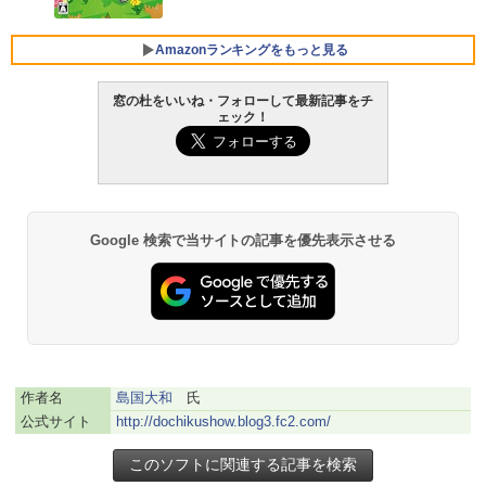
コン Vivobook 15 M1502NAQ 15.6イン
チ AMD Ryzen 7 170 メモリ16GB SSD 5
12GB Microsoft 365 Personal (24か月
Amazonランキングをもっと見る
版) 搭載 Windows 11 重量1.7kg Wi-Fi 6
E クワイエットブルー M1502NAQ-R716
5BUWS
窓の杜をいいね・フォローして最新記事をチ
ェック！
￥139,800
生成AIパスポート公式テキスト 第４版
Kindle Paperwhite シグニチャーエディ
ション (32GB) 7インチディスプレイ、明
るさ自動調整、色調調節ライト、12週間
￥1,766
持続バッテリー、広告なし、メタリック
ブラック
Google 検索で当サイトの記事を優先表示させる
￥-
1冊ですべて身につくHTML & CSSとWe
bデザイン入門講座［第2版］
Amazon Kindle Paperwhite (16GB) 7イ
ンチディスプレイ、色調調節ライト、12
￥1,292
週間持続バッテリー、広告なし、ブラッ
ク
作者名
島国大和
氏
￥-
ClaudeCode いちばんやさしい 教科書:
公式サイト
http://dochikushow.blog3.fc2.com/
非エンジニア 初心者 素人 でも安心 使い
方 マニュアル AI副業にもコンテンツ作成
にもKindle出版にも！ 非エンジニアのた
Amazon Kindle Colorsoft | 16GBストレ