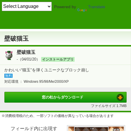
Powered by
Translate
TOP
ゲーム
> 体感・スポーツ系
アクション
壁破猫玉
壁破猫玉
壁破猫玉
-（04/01/20）
インストールアプリ
かわいい“猫玉”を弾くユニークなブロック崩し
無料
対応環境 ：
Windows 95/98/Me/2000/XP
窓の杜から
ダウンロード
ファイルサイズ
1.7MB
※消費税増税のため、一部ソフトの価格が異なっている場合があります
フィールド内に出現す