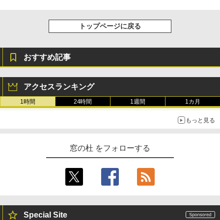
めのAIコーディング入門シリーズ
ージ、防水、7インチカラーディスプレ
イ、色調調節ライト、最大8週間持続バッ
￥99
テリー、広告無し、ブラック (2025年発
トップページに戻る
売)
￥31,980
AIイラスト表現辞典: 思い通りの絵を引き
出す プロンプトの言葉 AI画像生成シリー
おすすめ記事
ズ (はぴーイラストLabo)
New Amazon Kindle Scribe Colorsoft |
￥480
11インチカラーディスプレイ、64GBスト
アクセスランキング
レージ、ノート機能搭載、明るさ自動調
整、色調調節ライト、プレミアムペン付
1時間
24時間
1週間
1カ月
き、グラファイト
FM TOWNS ハイパー・カタログ: 本体ハ
ードウェア・市販ソフトウェアのパーフ
もっと見る
￥115,980
ェクトリストと最新エミュレータ紹介
￥1,600
窓の杜 をフォローする
XTEINK X3 電子書籍リーダー 3.7インチ
E-Ink搭載 58g軽量 カードサイズ 16GB内
蔵 SD対応 ミストレグレー
￥12,900
Special Site