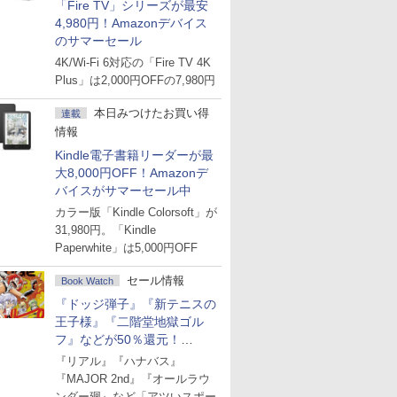
「Fire TV」シリーズが最安
4,980円！Amazonデバイス
のサマーセール
4K/Wi-Fi 6対応の「Fire TV 4K
Plus」は2,000円OFFの7,980円
本日みつけたお買い得
連載
情報
Kindle電子書籍リーダーが最
大8,000円OFF！Amazonデ
バイスがサマーセール中
カラー版「Kindle Colorsoft」が
31,980円。「Kindle
Paperwhite」は5,000円OFF
セール情報
Book Watch
『ドッジ弾子』『新テニスの
王子様』『二階堂地獄ゴル
フ』などが50％還元！
Amazonマンガ週末セール
『リアル』『ハナバス』
『MAJOR 2nd』『オールラウ
ンダー廻』など「アツいスポー