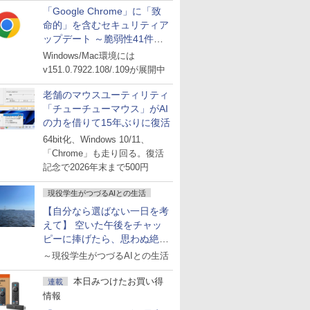
「Google Chrome」に「致
命的」を含むセキュリティア
ップデート ～脆弱性41件に
対処
Windows/Mac環境には
v151.0.7922.108/.109が展開中
老舗のマウスユーティリティ
「チューチューマウス」がAI
の力を借りて15年ぶりに復活
64bit化、Windows 10/11、
「Chrome」も走り回る。復活
記念で2026年末まで500円
現役学生がつづるAIとの生活
【自分なら選ばない一日を考
えて】 空いた午後をチャッ
ピーに捧げたら、思わぬ絶景
に出会った話
～現役学生がつづるAIとの生活
本日みつけたお買い得
連載
情報