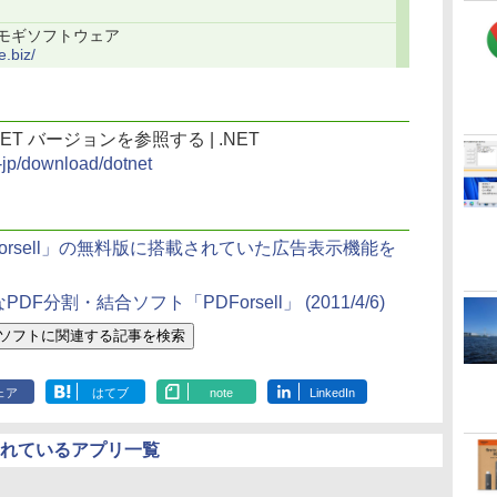
 | ヨモギソフトウェア
e.biz/
T バージョンを参照する | .NET
a-jp/download/dotnet
orsell」の無料版に搭載されていた広告表示機能を
DF分割・結合ソフト「PDForsell」
(2011/4/6)
ェア
はてブ
note
LinkedIn
されているアプリ一覧