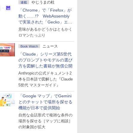
やじうまの杜
連載
「Chrome」で「Firefox」が
動く……!? WebAssembly
で実装された「Gecko」エン
ジン
意味があるかどうかはともかく
ロマンたっぷり
ニュース
Book Watch
「Claude」シリーズ第5世代
のプロンプトやモデルの選び
方を図解した書籍が無償公開
Anthropicの公式ドキュメント2
本を日本語で図解した『Claude
5世代 マスターガイド』
「Google マップ」でGemini
とのチャットで場所を探せる
機能が日本で提供開始
自然な会話形式で複雑な条件の
場所を探せる［マップに相談］
の対象国が拡大