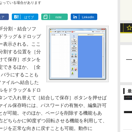
なっている場合があります
ェア
はてブ
note
LinkedIn
F分割・結合ソフ
をドラッグ＆ドロップ
ー表示される。ここ
、分割する位置を［分
けて保存］ボタンを
定できるほか、［全
ラバラにすることも
ファイルへ結合した
イルをドラッグ＆ドロ
最
タンで入れ替えて［結合して保存］ボタンを押せば
ァイル保存時には、パスワードの有無や、編集許可
とが可能。そのほか、ページを削除する機能もあ
右どちらかに90度ずつ回転させる機能を利用して、
ージを正常な向きに戻すことも可能。動作に