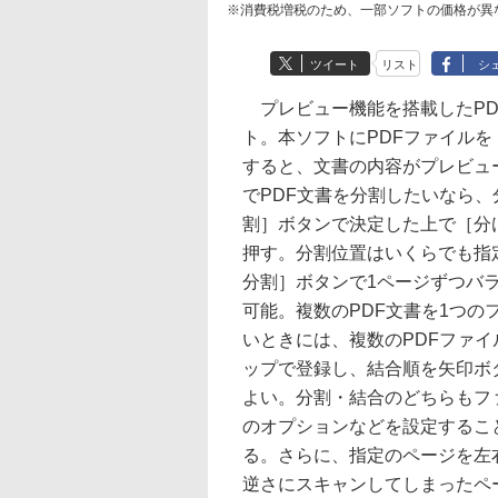
※消費税増税のため、一部ソフトの価格が異
ツイート
リスト
シ
プレビュー機能を搭載したPD
ト。本ソフトにPDFファイル
すると、文書の内容がプレビュ
でPDF文書を分割したいなら
割］ボタンで決定した上で［分
押す。分割位置はいくらでも指
分割］ボタンで1ページずつバ
可能。複数のPDF文書を1つの
いときには、複数のPDFファ
ップで登録し、結合順を矢印ボ
よい。分割・結合のどちらもフ
のオプションなどを設定するこ
る。さらに、指定のページを左
逆さにスキャンしてしまったペ