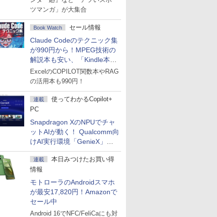
ツマンガ」が大集合
セール情報
Book Watch
Claude Codeのテクニック集
が990円から！MPEG技術の
解説本も安い、「Kindle本サ
マーセール」第2弾開始！
ExcelのCOPILOT関数本やRAG
の活用本も990円！
使ってわかるCopilot+
連載
PC
Snapdragon XのNPUでチャ
ットAIが動く！ Qualcomm向
けAI実行環境「GenieX」を
試してみた
本日みつけたお買い得
連載
情報
モトローラのAndroidスマホ
が最安17,820円！Amazonで
セール中
Android 16でNFC/FeliCaにも対