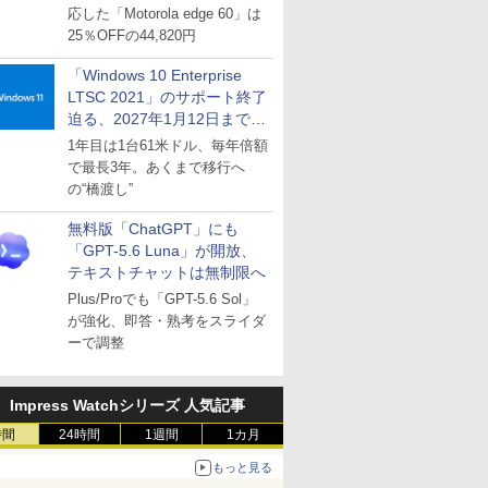
応した「Motorola edge 60」は
25％OFFの44,820円
「Windows 10 Enterprise
LTSC 2021」のサポート終了
迫る、2027年1月12日まで
～ESUは9月1日から販売
1年目は1台61米ドル、毎年倍額
で最長3年。あくまで移行へ
の“橋渡し”
無料版「ChatGPT」にも
「GPT-5.6 Luna」が開放、
テキストチャットは無制限へ
Plus/Proでも「GPT-5.6 Sol」
が強化、即答・熟考をスライダ
ーで調整
Impress Watchシリーズ 人気記事
時間
24時間
1週間
1カ月
もっと見る