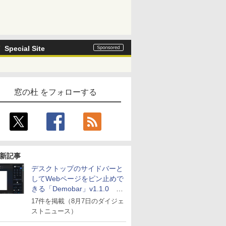
Special Site
窓の杜 をフォローする
新記事
デスクトップのサイドバーと
してWebページをピン止めで
きる「Demobar」v1.1.0 ほ
か
17件を掲載（8月7日のダイジェ
ストニュース）