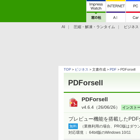
AI
圧縮・解凍・ランタイム
ビジネス
システム・ファイル
学習・プログラミン
TOP
>
ビジネス
> 文書作成 >
PDF
> PDForsell
PDForsell
PDForsell
v4.6.4（26/06/26）
インスト
プレビュー機能を搭載したPD
無料
（業務利用の場合、PRO版はダウンロ
対応環境 ：
64bit版のWindows 10/11