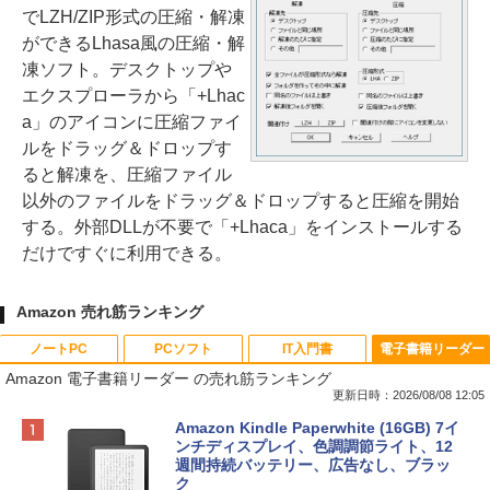
でLZH/ZIP形式の圧縮・解凍
ができるLhasa風の圧縮・解
凍ソフト。デスクトップや
エクスプローラから「+Lhac
a」のアイコンに圧縮ファイ
ルをドラッグ＆ドロップす
ると解凍を、圧縮ファイル
以外のファイルをドラッグ＆ドロップすると圧縮を開始
する。外部DLLが不要で「+Lhaca」をインストールする
だけですぐに利用できる。
Amazon 売れ筋ランキング
ノートPC
PCソフト
IT入門書
電子書籍リーダー
Amazon 電子書籍リーダー の売れ筋ランキング
更新日時：2026/08/08 12:05
Apple 2026 MacBook Neo A18 Proチッ
Robloxギフトカード - 800 Robux 【限
生成AIパスポート公式テキスト 第４版
Amazon Kindle Paperwhite (16GB) 7イ
プ搭載13インチノートブック：AIとAppl
定バーチャルアイテムを含む】 【オンラ
ンチディスプレイ、色調調節ライト、12
e Intelligenceのために設計、Liquid Ret
インゲームコード】 ロブロックス | オン
週間持続バッテリー、広告なし、ブラッ
￥1,766
inaディスプレイ、8GBユニファイドメモ
ラインコード版
ク