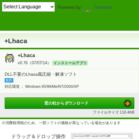
Powered by
Translate
TOP
圧縮・解凍・ランタイム
> 圧縮・解凍
圧縮・解凍
+Lhaca
+Lhaca
+Lhaca
v0.76（07/07/14）
インストールアプリ
DLL不要のLhasa風圧縮・解凍ソフト
無料
対応環境 ：
Windows 95/98/Me/NT/2000/XP
窓の杜から
ダウンロード
ファイルサイズ
116.4KB
※消費税増税のため、一部ソフトの価格が異なっている場合があります
ドラッグ＆ドロップ操作