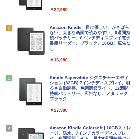
リ、256GB SSDストレージ、1080p Fac
eTime HDカメラ - インディゴ
￥1,300
￥22,980
￥119,800
AIイラスト表現辞典: 思い通りの絵を引き
出す プロンプトの言葉 AI画像生成シリー
Robloxギフトカード - 1000 Robux 【限
Amazon Kindle - 目に優しい、かさばら
ズ (はぴーイラストLabo)
定バーチャルアイテムを含む】 【オンラ
ない、大きな画面で読みやすい、6週間持
tomtoc 360°保護 15.6 16インチ パソコ
インゲームコード】 ロブロックス |オン
続バッテリー、6インチディスプレイ電子
ンケース Dell NEC Lavie ASUS HP dyna
ラインコード版
書籍リーダー、ブラック、16GB、広告な
￥480
book Lenovo対応
し
￥1,600
￥2,952
￥16,980
ClaudeCode いちばんやさしい 教科書:
非エンジニア 初心者 素人 でも安心 使い
方 マニュアル AI副業にもコンテンツ作成
Microsoft Office Home & Business 202
にもKindle出版にも！ 非エンジニアのた
Apple 2026 MacBook Air M5チップ搭載
4(最新 永続版)|オンラインコード版|Wind
Kindle Paperwhite シグニチャーエディ
めのAIコーディング入門シリーズ
13インチノートブック：AIとApple Intell
ows11、10/mac対応|PC2台
ション (32GB) 7インチディスプレイ、明
igence、13.6インチLiquid Retinaディ
るさ自動調整、色調調節ライト、12週間
スプレイ、16GBユニファイドメモリ、1
持続バッテリー、広告なし、メタリック
￥99
￥39,582
TB SSDストレージ、12MPセンターフレ
ブラック
ームカメラ、日本語キーボード、Touch I
D - シルバー
￥27,980
1冊ですべて身につくHTML & CSSとWe
Robloxギフトカード - 2,000 Robux 【限
bデザイン入門講座［第2版］
定バーチャルアイテムを含む】 【オンラ
￥261,414
インゲームコード】 ロブロックス | オン
ラインコード版
Amazon Kindle Colorsoft | 16GBストレ
￥1,292
ージ、防水、7インチカラーディスプレ
【Amazon.co.jp限定】 HP ノートパソコ
イ、色調調節ライト、最大8週間持続バッ