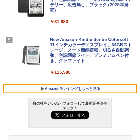
￥3,200
ン 15-fd 15.6インチ 16GBメモリ 512GB
テリー、広告無し、ブラック (2025年発
SSD インテル Core 5
売)
FM TOWNS ハイパー・カタログ: 本体ハ
ードウェア・市販ソフトウェアのパーフ
Windows版 | Minecraft (マインクラフ
￥129,800
￥31,980
ェクトリストと最新エミュレータ紹介
ト): Java & Bedrock Edition | オンライ
ンコード版
￥1,600
FMV ノートパソコン WE1-K3 (MS 365 P
New Amazon Kindle Scribe Colorsoft |
￥3,600
ersonal/Copilotキー搭載/Win 11/15.6型/
11インチカラーディスプレイ、64GBスト
Core i5/16GB/SSD 512GB/ホワイト) FM
レージ、ノート機能搭載、明るさ自動調
VWK3E15W_AZ
整、色調調節ライト、プレミアムペン付
き、グラファイト
￥139,880
￥115,980
Amazonランキングをもっと見る
窓の杜をいいね・フォローして最新記事をチ
ェック！