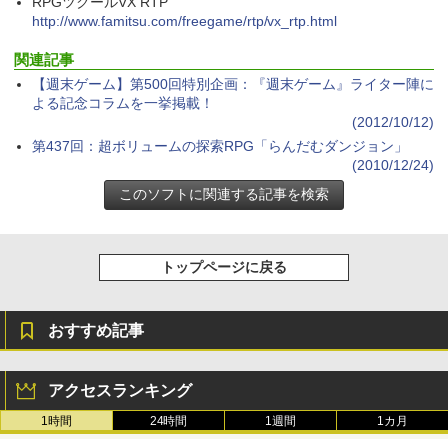
RPGツクールVX RTP
るさ自動調整、色調調節ライト、12週間
持続バッテリー、広告なし、メタリック
￥99
http://www.famitsu.com/freegame/rtp/vx_rtp.html
￥3,200
ブラック
関連記事
￥32,980
FM TOWNS ハイパー・カタログ: 本体ハ
Robloxギフトカード - 1000 Robux 【限
【週末ゲーム】第500回特別企画：『週末ゲーム』ライター陣に
ードウェア・市販ソフトウェアのパーフ
定バーチャルアイテムを含む】 【オンラ
よる記念コラムを一挙掲載！
ェクトリストと最新エミュレータ紹介
インゲームコード】 ロブロックス |オン
(2012/10/12)
ラインコード版
Amazon Kindle Colorsoft | 16GBストレ
第437回：超ボリュームの探索RPG「らんだむダンジョン」
ージ、防水、7インチカラーディスプレ
￥1,600
イ、色調調節ライト、最大8週間持続バッ
(2010/12/24)
￥1,600
テリー、広告無し、ブラック (2025年発
売)
1冊ですべて身につくHTML & CSSとWe
bデザイン入門講座［第2版］
Microsoft Office Home 2024(最新 永続
￥39,980
版)|オンラインコード版|Windows11、1
0/mac対応|PC2台
￥2,326
トップページに戻る
New Amazon Kindle Scribe Colorsoft |
￥37,224
11インチカラーディスプレイ、64GBスト
レージ、ノート機能搭載、明るさ自動調
おすすめ記事
整、色調調節ライト、プレミアムペン付
き、グラファイト
アクセスランキング
￥115,980
1時間
24時間
1週間
1カ月