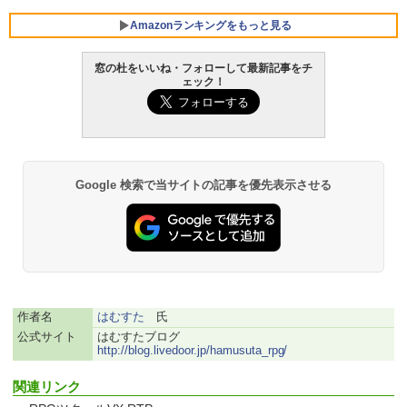
Amazonランキングをもっと見る
窓の杜をいいね・フォローして最新記事をチ
ェック！
Robloxギフトカード - 800 Robux 【限
生成AIパスポート公式テキスト 第４版
Amazon Kindle Paperwhite (16GB) 7イ
定バーチャルアイテムを含む】 【オンラ
ンチディスプレイ、色調調節ライト、12
インゲームコード】 ロブロックス | オン
週間持続バッテリー、広告なし、ブラッ
￥1,766
ラインコード版
ク
￥1,300
￥27,980
Google 検索で当サイトの記事を優先表示させる
AIイラスト表現辞典: 思い通りの絵を引き
出す プロンプトの言葉 AI画像生成シリー
Microsoft Office Home & Business 202
Amazon Kindle - 目に優しい、かさばら
ズ (はぴーイラストLabo)
4(最新 永続版)|オンラインコード版|Wind
ない、大きな画面で読みやすい、6週間持
ows11、10/mac対応|PC2台
続バッテリー、6インチディスプレイ電子
書籍リーダー、ブラック、16GB、広告な
￥480
し
￥39,582
作者名
はむすた
氏
￥19,980
ClaudeCode いちばんやさしい 教科書:
公式サイト
はむすたブログ
非エンジニア 初心者 素人 でも安心 使い
Robloxギフトカード - 2,000 Robux 【限
http://blog.livedoor.jp/hamusuta_rpg/
方 マニュアル AI副業にもコンテンツ作成
定バーチャルアイテムを含む】 【オンラ
にもKindle出版にも！ 非エンジニアのた
インゲームコード】 ロブロックス | オン
Kindle Paperwhite シグニチャーエディ
関連リンク
めのAIコーディング入門シリーズ
ラインコード版
ション (32GB) 7インチディスプレイ、明