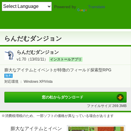
Powered by
Translate
TOP
ゲーム
> 冒険・作戦系
RPG
らんだむダンジョン
らんだむダンジョン
らんだむダンジョン
v1.70（13/01/11）
インストールアプリ
膨大なアイテムとイベントが特徴のフィールド探索型RPG
無料
対応環境 ：
Windows XP/Vista
窓の杜から
ダウンロード
ファイルサイズ
269.3MB
※消費税増税のため、一部ソフトの価格が異なっている場合があります
膨大なアイテムとイベン