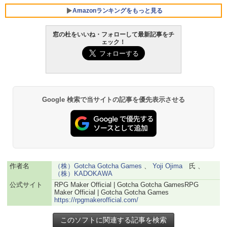
Amazonランキングをもっと見る
窓の杜をいいね・フォローして最新記事をチ
ェック！
Robloxギフトカード - 800 Robux 【限
生成AIパスポート公式テキスト 第４版
Amazon Kindle Paperwhite (16GB) 7イ
定バーチャルアイテムを含む】 【オンラ
ンチディスプレイ、色調調節ライト、12
インゲームコード】 ロブロックス | オン
週間持続バッテリー、広告なし、ブラッ
￥1,766
ラインコード版
ク
￥1,300
￥27,980
Google 検索で当サイトの記事を優先表示させる
AIイラスト表現辞典: 思い通りの絵を引き
出す プロンプトの言葉 AI画像生成シリー
Microsoft Office Home & Business 202
Amazon Kindle - 目に優しい、かさばら
ズ (はぴーイラストLabo)
4(最新 永続版)|オンラインコード版|Wind
ない、大きな画面で読みやすい、6週間持
ows11、10/mac対応|PC2台
続バッテリー、6インチディスプレイ電子
書籍リーダー、ブラック、16GB、広告な
￥480
し
￥39,582
作者名
（株）Gotcha Gotcha Games
、
Yoji Ojima
氏 、
（株）KADOKAWA
￥19,980
ClaudeCode いちばんやさしい 教科書:
公式サイト
RPG Maker Official | Gotcha Gotcha GamesRPG
非エンジニア 初心者 素人 でも安心 使い
Robloxギフトカード - 2,000 Robux 【限
Maker Official | Gotcha Gotcha Games
方 マニュアル AI副業にもコンテンツ作成
定バーチャルアイテムを含む】 【オンラ
https://rpgmakerofficial.com/
にもKindle出版にも！ 非エンジニアのた
インゲームコード】 ロブロックス | オン
Kindle Paperwhite シグニチャーエディ
めのAIコーディング入門シリーズ
ラインコード版
ション (32GB) 7インチディスプレイ、明
るさ自動調整、色調調節ライト、12週間