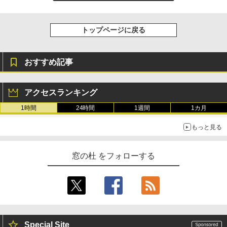
持続バッテリー、広告なし、メタリック
￥99
￥3,200
ブラック
トップページに戻る
￥32,980
FM TOWNS ハイパー・カタログ: 本体ハ
Robloxギフトカード - 1000 Robux 【限
ードウェア・市販ソフトウェアのパーフ
定バーチャルアイテムを含む】 【オンラ
ェクトリストと最新エミュレータ紹介
インゲームコード】 ロブロックス |オン
おすすめ記事
ラインコード版
Amazon Kindle Colorsoft | 16GBストレ
ージ、防水、7インチカラーディスプレ
￥1,600
イ、色調調節ライト、最大8週間持続バッ
￥1,600
テリー、広告無し、ブラック (2025年発
アクセスランキング
売)
1冊ですべて身につくHTML & CSSとWe
1時間
24時間
1週間
1カ月
bデザイン入門講座［第2版］
Microsoft Office Home 2024(最新 永続
￥39,980
版)|オンラインコード版|Windows11、1
もっと見る
0/mac対応|PC2台
￥2,326
New Amazon Kindle Scribe Colorsoft |
￥37,224
11インチカラーディスプレイ、64GBスト
窓の杜 をフォローする
レージ、ノート機能搭載、明るさ自動調
整、色調調節ライト、プレミアムペン付
き、グラファイト
￥115,980
Special Site