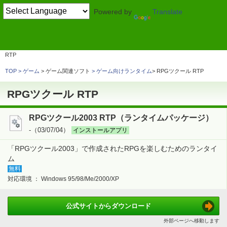
Powered by
Translate
TOP
圧縮・解凍・ランタイム
> ランタイム
ゲーム向けランタイム
RPGツクール
RTP
TOP
ゲーム
> ゲーム関連ソフト
ゲーム向けランタイム
RPGツクール RTP
RPGツクール RTP
RPGツクール2003 RTP（ランタイムパッケージ）
-（03/07/04）
インストールアプリ
「RPGツクール2003」で作成されたRPGを楽しむためのランタイ
ム
無料
対応環境 ：
Windows 95/98/Me/2000/XP
公式サイトから
ダウンロード
外部ページへ移動します