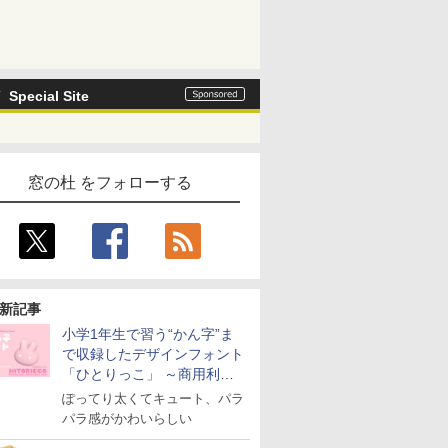
Special Site
窓の杜 をフォローする
新記事
小学1年生で習う“かん字”ま
で収録したデザインフォント
「ひとりっこ」 ～商用利用
OK
ぽってり太くてキュート、パラ
パラ感がかわいらしい