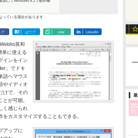
0（編集部にてWindows 8.1で動作確
なっている場合があります
ェア
はてブ
note
LinkedIn
blio英和
から簡単に使える
グインをイン
der」でドキ
単語へマウス
語やイディオ
だけで、その
最
ことが可能。
しく感じられ
作をカスタマイズすることもできる。
プアップに