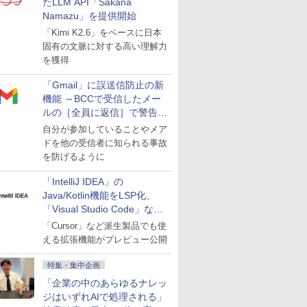
たLLM API「Sakana
Namazu」を提供開始
「Kimi K2.6」をベースに日本
固有の文脈に対する高い理解力
を獲得
「Gmail」に誤送信防止の新
機能 ～BCCで受信したメー
ルの［全員に返信］で警告を
表示
自分が参加していることやメア
ドを他の受信者に知られる事故
を防げるように
「IntelliJ IDEA」の
Java/Kotlin機能をLSP化、
「Visual Studio Code」など
にも開放
「Cursor」など派生製品でも使
える拡張機能がプレビュー公開
特集・集中企画
「企業の中のあらゆるナレッ
ジはいずれAIで処理される」