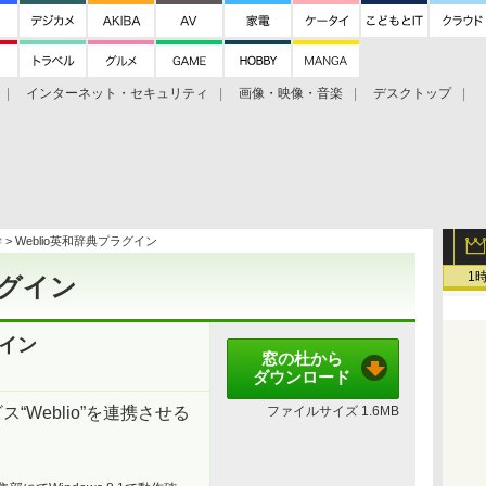
インターネット・セキュリティ
画像・映像・音楽
デスクトップ
グ
ホーム
ゲーム
ヘルプ
学
> Weblio英和辞典プラグイン
1
ラグイン
グイン
窓の杜から
ダウンロード
ビス“Weblio”を連携させる
ファイルサイズ
1.6MB