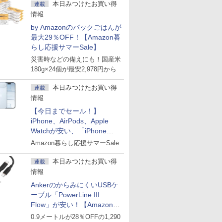
本日みつけたお買い得
連載
情報
by Amazonのパックごはんが
最大29％OFF！【Amazon暮
らし応援サマーSale】
災害時などの備えにも！国産米
180g×24個が最安2,978円から
本日みつけたお買い得
連載
情報
【今日までセール！】
iPhone、AirPods、Apple
Watchが安い、「iPhone
Air」256GB版が139,800円な
Amazon暮らし応援サマーSale
ど
本日みつけたお買い得
連載
情報
AnkerのからみにくいUSBケ
ーブル「PowerLine III
Flow」が安い！【Amazon暮
らし応援サマーSale】
0.9メートルが28％OFFの1,290