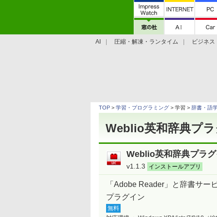
AI
圧縮・解凍・ランタイム
ビジネス
システム・ファイル
学習・プログラミン
TOP
>
学習・プログラミング
> 学習 >
辞書・語
Weblio英和辞典プ
Weblio英和辞典プラ
v1.1.3
インストールアプリ
「Adobe Reader」と辞書サー
プラグイン
無料