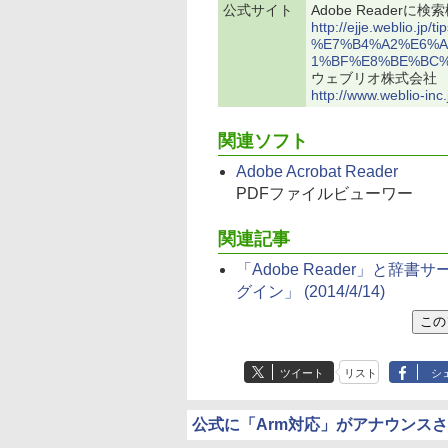
公式サイト
Adobe Readerに
http://ejje.weblio.
%E7%B4%A2%E6%A
1%BF%E8%BE%BC%
ウェブリオ株式会社
http://www.weblio-inc.
関連ソフト
Adobe Acrobat Reader
PDFファイルビューワー
関連記事
「Adobe Reader」と辞書サ
グイン」
(2014/4/14)
ツイート
リスト
シ
公式に「Arm対応」がアナウンス