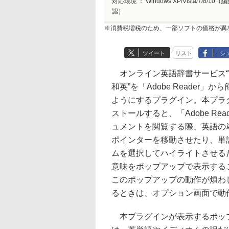
対応環境 ：
Windows XP/Vista/7/8/1
認）
※消費税増税のため、一部ソフトの価格が異
ツイート
リスト
シ
オンライン英語辞書サービス“We
和英”を「Adobe Reader」
ようにするプラグイン。本プラ
ストールすると、「Adobe Rea
ュメントを閲覧する際、英語の
ポインターを移動させたり、単
ムを選択してハイライトさせる
意味をポップアップで表示する
このポップアップの動作が煩わ
るときは、オプション画面で動
本プラグインが表示するポッ