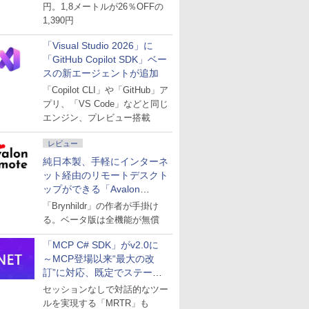
円。1,8メートルが26％OFFの
1,390円
「Visual Studio 2026」に
「GitHub Copilot SDK」ベー
スの新エージェントが追加
「Copilot CLI」や「GitHub」ア
プリ、「VS Code」などと同じ
エンジン、プレビュー搭載
レビュー
純日本製、手軽にインターネ
ット経由のリモートデスクト
ップができる「Avalon
remote」
「Brynhildr」の作者が手掛け
る。ベータ版は全機能が無償
「MCP C# SDK」がv2.0に
～MCP登場以来“最大の改
訂”に対応、既定でステート
レスへ
セッションなしで対話的なツー
ルを実現する「MRTR」も