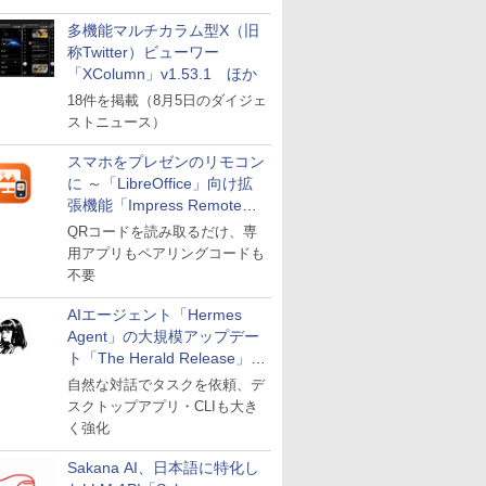
多機能マルチカラム型X（旧
称Twitter）ビューワー
「XColumn」v1.53.1 ほか
18件を掲載（8月5日のダイジェ
ストニュース）
スマホをプレゼンのリモコン
に ～「LibreOffice」向け拡
張機能「Impress Remote」
が公開
QRコードを読み取るだけ、専
用アプリもペアリングコードも
不要
AIエージェント「Hermes
Agent」の大規模アップデー
ト「The Herald Release」が
公開
自然な対話でタスクを依頼、デ
スクトップアプリ・CLIも大き
く強化
Sakana AI、日本語に特化し