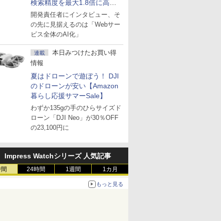
検索精度を最大1.8倍に高め
た「GMO AI RAG」は無償の
開発責任者にインタビュー、そ
OSS版で「1社1RAG」を目
の先に見据えるのは「Webサー
指す
ビス全体のAI化」
本日みつけたお買い得
連載
情報
夏はドローンで遊ぼう！ DJI
のドローンが安い【Amazon
暮らし応援サマーSale】
わずか135gの手のひらサイズド
ローン「DJI Neo」が30％OFF
の23,100円に
Impress Watchシリーズ 人気記事
時間
24時間
1週間
1カ月
もっと見る