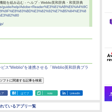
検索機能を組み込む - ヘルプ - Weblio英和辞典・和英辞典
jp/tips/guide/help/Adobe+Reader%E3%81%AB%E6%A4%9C
9%9F%E8%83%BD%E3%82%92%E7%B5%84%E3%8
E3%82%80
jp/
ービス“Weblio”を連携させる「Weblio英和辞典プラ
ェア
はてブ
note
LinkedIn
されているアプリ一覧