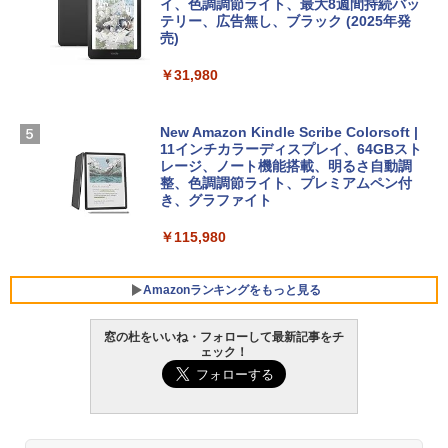
イ、色調調節ライト、最大8週間持続バッ
￥1,600
【Amazon.co.jp限定】 HP ノートパソコ
テリー、広告無し、ブラック (2025年発
ン 15-fd 15.6インチ 16GBメモリ 512GB
売)
FM TOWNS ハイパー・カタログ: 本体ハ
SSD インテル Core 5
ードウェア・市販ソフトウェアのパーフ
Windows版 | Minecraft (マインクラフ
￥31,980
ェクトリストと最新エミュレータ紹介
ト): Java & Bedrock Edition | オンライ
￥129,800
ンコード版
￥1,600
New Amazon Kindle Scribe Colorsoft |
￥3,600
FMV ノートパソコン WE1-K3 (MS 365 P
11インチカラーディスプレイ、64GBスト
ersonal/Copilotキー搭載/Win 11/15.6型/
レージ、ノート機能搭載、明るさ自動調
Core i5/16GB/SSD 512GB/ホワイト) FM
整、色調調節ライト、プレミアムペン付
VWK3E15W_AZ
き、グラファイト
￥139,880
￥115,980
Amazonランキングをもっと見る
窓の杜をいいね・フォローして最新記事をチ
ェック！