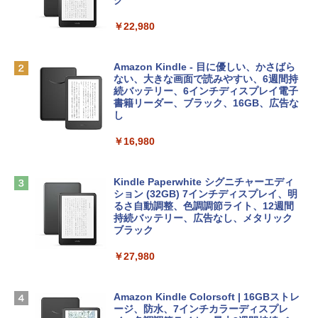
レイ、8GBメモリ、512GB SSD、1080p
ラインコード版
ク
FaceTime HDカメラ、Touch ID - インデ
ィゴ + 3年延長 AppleCare+ for 13インチ
￥1,300
￥22,980
MacBook Neo(A18 Pro)|ダウンロード版
AIイラスト表現辞典: 思い通りの絵を引き
￥162,598
出す プロンプトの言葉 AI画像生成シリー
Microsoft Office Home & Business 202
Amazon Kindle - 目に優しい、かさばら
ズ (はぴーイラストLabo)
4(最新 永続版)|オンラインコード版|Wind
ない、大きな画面で読みやすい、6週間持
ows11、10/mac対応|PC2台
続バッテリー、6インチディスプレイ電子
tomtoc 360°保護 15.6 16インチ パソコ
書籍リーダー、ブラック、16GB、広告な
￥480
ンケース Dell NEC Lavie ASUS HP dyna
し
￥39,582
book Lenovo対応
￥16,980
ClaudeCode いちばんやさしい 教科書:
￥2,952
非エンジニア 初心者 素人 でも安心 使い
Robloxギフトカード - 2,000 Robux 【限
方 マニュアル AI副業にもコンテンツ作成
定バーチャルアイテムを含む】 【オンラ
にもKindle出版にも！ 非エンジニアのた
インゲームコード】 ロブロックス | オン
Kindle Paperwhite シグニチャーエディ
めのAIコーディング入門シリーズ
Apple 2026 MacBook Air M5チップ搭載
ラインコード版
ション (32GB) 7インチディスプレイ、明
13インチノートブック：AIとApple Intell
るさ自動調整、色調調節ライト、12週間
igence、13.6インチLiquid Retinaディ
持続バッテリー、広告なし、メタリック
￥99
￥3,200
スプレイ、24GBユニファイドメモリ、1
ブラック
TB SSDストレージ、12MPセンターフレ
ームカメラ、日本語キーボード、Touch I
￥27,980
1冊ですべて身につくHTML & CSSとWe
Robloxギフトカード - 1000 Robux 【限
D - ミッドナイト
bデザイン入門講座［第2版］
定バーチャルアイテムを含む】 【オンラ
インゲームコード】 ロブロックス |オン
￥298,901
ラインコード版
Amazon Kindle Colorsoft | 16GBストレ
￥2,326
ージ、防水、7インチカラーディスプレ