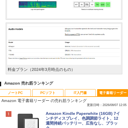
料金プラン（2024年3月時点のもの）
Amazon 売れ筋ランキング
ノートPC
PCソフト
IT入門書
電子書籍リーダー
Amazon 電子書籍リーダー の売れ筋ランキング
更新日時：2026/08/07 12:05
Apple 2026 MacBook Neo A18 Proチッ
Robloxギフトカード - 800 Robux 【限
生成AIパスポート公式テキスト 第４版
Amazon Kindle Paperwhite (16GB) 7イ
プ搭載13インチノートブック：AIとAppl
定バーチャルアイテムを含む】 【オンラ
ンチディスプレイ、色調調節ライト、12
e Intelligence、Liquid Retinaディスプ
インゲームコード】 ロブロックス | オン
週間持続バッテリー、広告なし、ブラッ
￥1,766