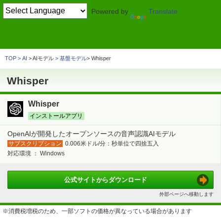
Powered by
Translate
TOP
AI
> 生成AI
音声生成
Whisper
TOP
AI
> AIモデル
基盤モデル
Whisper
Whisper
Whisper
インストールアプリ
OpenAIが開発したオープンソースの音声認識AIモデル
サブスクリプション
0.006米ドル/分：秒単位で四捨五入
対応環境 ：
Windows
公式サイトから
ダウンロード
外部ページへ移動します
※消費税増税のため、一部ソフトの価格が異なっている場合があります