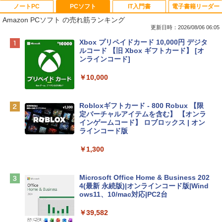
ノートPC
PCソフト
IT入門書
電子書籍リーダー
Amazon PCソフト の売れ筋ランキング
更新日時：2026/08/06 06:05
Apple 2026 MacBook Neo A18 Proチッ
Xbox プリペイドカード 10,000円 デジタ
プ搭載13インチノートブック：AIとAppl
ルコード 【旧 Xbox ギフトカード】 [オ
e Intelligenceのために設計、Liquid Ret
ンラインコード]
inaディスプレイ、8GBユニファイドメモ
リ、512GB SSDストレージ、1080p Fac
￥10,000
eTime HDカメラ、Touch ID - インディ
ゴ
Robloxギフトカード - 800 Robux 【限
￥137,800
定バーチャルアイテムを含む】 【オンラ
インゲームコード】 ロブロックス | オン
ラインコード版
tomtoc 360°保護 15.6 16インチ パソコ
ンケース Dell NEC Lavie ASUS HP dyna
￥1,300
book Lenovo対応
￥2,952
Microsoft Office Home & Business 202
4(最新 永続版)|オンラインコード版|Wind
ows11、10/mac対応|PC2台
Apple 2026 MacBook Air M5チップ搭載
13インチノートブック：AIとApple Intell
￥39,582
igence、13.6インチLiquid Retinaディ