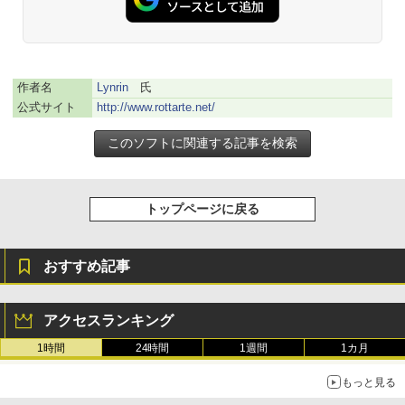
ク
￥27,980
AIイラスト表現辞典: 思い通りの絵を引き
作者名
Lynrin
氏
出す プロンプトの言葉 AI画像生成シリー
Amazon Kindle - 目に優しい、かさばら
ズ (はぴーイラストLabo)
ない、大きな画面で読みやすい、6週間持
公式サイト
http://www.rottarte.net/
続バッテリー、6インチディスプレイ電子
書籍リーダー、ブラック、16GB、広告な
￥99
し
￥19,980
ClaudeCode いちばんやさしい 教科書:
非エンジニア 初心者 素人 でも安心 使い
トップページに戻る
方 マニュアル AI副業にもコンテンツ作成
にもKindle出版にも！ 非エンジニアのた
Kindle Paperwhite シグニチャーエディ
めのAIコーディング入門シリーズ
ション (32GB) 7インチディスプレイ、明
おすすめ記事
るさ自動調整、色調調節ライト、12週間
持続バッテリー、広告なし、メタリック
￥99
ブラック
アクセスランキング
￥32,980
FM TOWNS ハイパー・カタログ: 本体ハ
1時間
24時間
1週間
1カ月
ードウェア・市販ソフトウェアのパーフ
ェクトリストと最新エミュレータ紹介
もっと見る
Amazon Kindle Colorsoft | 16GBストレ
ージ、防水、7インチカラーディスプレ
￥1,600