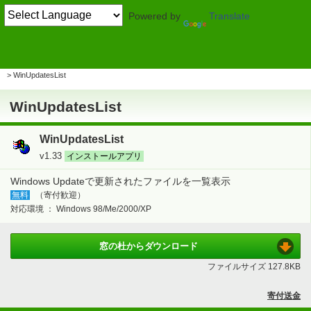
Powered by
Translate
TOP
システム・ファイル
> OS・ソフトのインストール・管理
ソフトの管理
WinUpdatesList
WinUpdatesList
WinUpdatesList
v1.33
インストールアプリ
Windows Updateで更新されたファイルを一覧表示
無料
（寄付歓迎）
対応環境 ：
Windows 98/Me/2000/XP
窓の杜から
ダウンロード
ファイルサイズ
127.8KB
寄付送金