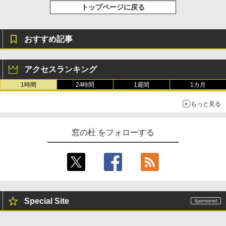
トップページに戻る
ク
￥3,200
￥22,980
AIイラスト表現辞典: 思い通りの絵を引き
出す プロンプトの言葉 AI画像生成シリー
Microsoft Office Home & Business 202
おすすめ記事
ズ (はぴーイラストLabo)
4(最新 永続版)|オンラインコード版|Wind
ows11、10/mac対応|PC2台
Amazon Kindle Colorsoft | 16GBストレ
￥480
ージ、防水、7インチカラーディスプレ
アクセスランキング
イ、色調調節ライト、最大8週間持続バッ
￥39,582
テリー、広告無し、ブラック (2025年発
1時間
24時間
1週間
1カ月
売)
FM TOWNS ハイパー・カタログ: 本体ハ
ードウェア・市販ソフトウェアのパーフ
Windows版 | Minecraft (マインクラフ
もっと見る
￥31,980
ェクトリストと最新エミュレータ紹介
ト): Java & Bedrock Edition | オンライ
ンコード版
￥1,600
窓の杜 をフォローする
New Amazon Kindle Scribe Colorsoft |
￥3,600
11インチカラーディスプレイ、64GBスト
レージ、ノート機能搭載、明るさ自動調
整、色調調節ライト、プレミアムペン付
き、グラファイト
￥115,980
Special Site