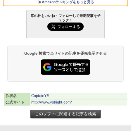
Amazonランキングをもっと見る
窓の杜をいいね・フォローして最新記事をチ
ェック！
Robloxギフトカード - 800 Robux 【限
生成AIパスポート公式テキスト 第４版
Amazon Kindle - 目に優しい、かさばら
定バーチャルアイテムを含む】 【オンラ
ない、大きな画面で読みやすい、6週間持
インゲームコード】 ロブロックス | オン
続バッテリー、6インチディスプレイ電子
￥1,766
ラインコード版
書籍リーダー、マッチャ、16GB、広告な
し
￥1,300
Google 検索で当サイトの記事を優先表示させる
￥16,980
1冊ですべて身につくHTML & CSSとWe
bデザイン入門講座［第2版］
Robloxギフトカード - 1000 Robux 【限
定バーチャルアイテムを含む】 【オンラ
Kindle Paperwhite シグニチャーエディ
インゲームコード】 ロブロックス |オン
ション (32GB) 7インチディスプレイ、明
￥1,292
ラインコード版
るさ自動調整、色調調節ライト、12週間
持続バッテリー、広告なし、メタリック
ブラック
￥1,600
作者名
CaptainYS
ClaudeCode いちばんやさしい 教科書:
公式サイト
http://www.ysflight.com/
￥27,980
非エンジニア 初心者 素人 でも安心 使い
方 マニュアル AI副業にもコンテンツ作成
Robloxギフトカード - 2,000 Robux 【限
にもKindle出版にも！ 非エンジニアのた
定バーチャルアイテムを含む】 【オンラ
めのAIコーディング入門シリーズ
インゲームコード】 ロブロックス | オン
Amazon Kindle Paperwhite (16GB) 7イ
ラインコード版
ンチディスプレイ、色調調節ライト、12
￥99
週間持続バッテリー、広告なし、ブラッ