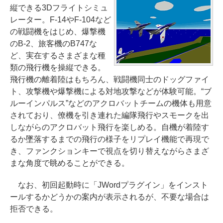
縦できる3Dフライトシミュ
レーター。F-14やF-104など
の戦闘機をはじめ、爆撃機
のB-2、旅客機のB747な
ど、実在するさまざまな種
類の飛行機を操縦できる。
飛行機の離着陸はもちろん、戦闘機同士のドッグファイ
ト、攻撃機や爆撃機による対地攻撃などが体験可能。“ブ
ルーインパルス”などのアクロバットチームの機体も用意
されており、僚機を引き連れた編隊飛行やスモークを出
しながらのアクロバット飛行を楽しめる。自機が着陸す
るか墜落するまでの飛行の様子をリプレイ機能で再現で
き、ファンクションキーで視点を切り替えながらさまざ
まな角度で眺めることができる。
なお、初回起動時に「JWordプラグイン」をインスト
ールするかどうかの案内が表示されるが、不要な場合は
拒否できる。