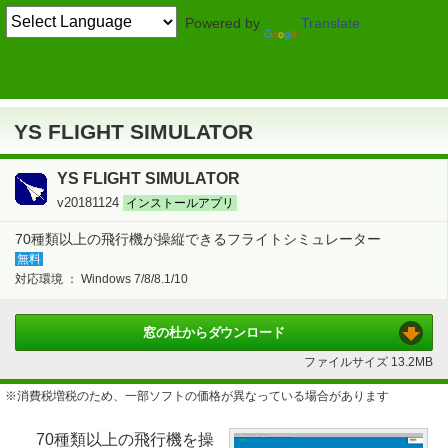
Powered by
Translate
TOP
ゲーム
> 体感・スポーツ系
フライト・レーシング
YS FLIGHT SIMULATOR
YS FLIGHT SIMULATOR
YS FLIGHT SIMULATOR
v20181124
インストールアプリ
70種類以上の飛行機が操縦できるフライトシミュレーター
無料
対応環境 ：
Windows 7/8/8.1/10
窓の杜から
ダウンロード
ファイルサイズ
13.2MB
※消費税増税のため、一部ソフトの価格が異なっている場合があります
70種類以上の飛行機を操