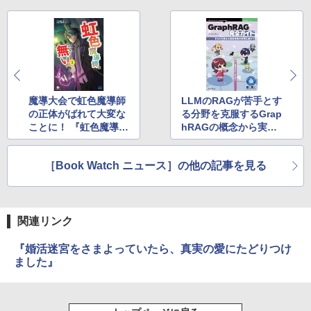
魔導大会で虹色魔導師
LLMのRAGが苦手とす
の正体がばれて大変な
る分野を克服するGrap
ことに！ 『虹色魔導師
hRAGの概念から実装
は目立ちたく無い③』
までを解説した書籍が
が発売
発売
［Book Watch ニュース］の他の記事を見る
関連リンク
『婚活迷宮をさまよっていたら、真実の愛にたどりつけ
ました』