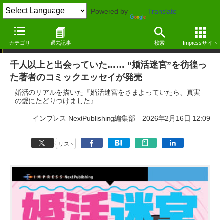
Powered by
Translate
Book Watch/ニュース
カテゴリ
過去記事
検索
Impressサイト
千人以上と出会っていた…… “婚活迷宮”を彷徨っ
た著者のコミックエッセイが発売
婚活のリアルを描いた『婚活迷宮をさまよっていたら、真実
の愛にたどりつけました』
インプレス NextPublishing編集部
2026年2月16日 12:09
リスト