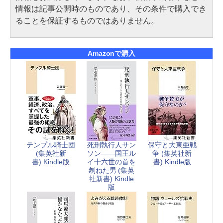
情報は記事公開時のものであり、その条件で購入でき
ることを保証するものではありません。
Amazonで購入
テンプル騎士団
死刑執行人サン
保守と大東亜戦
(集英社新
ソン――国王ル
争 (集英社新
書) Kindle版
イ十六世の首を
書) Kindle版
刎ねた男 (集英
社新書) Kindle
版