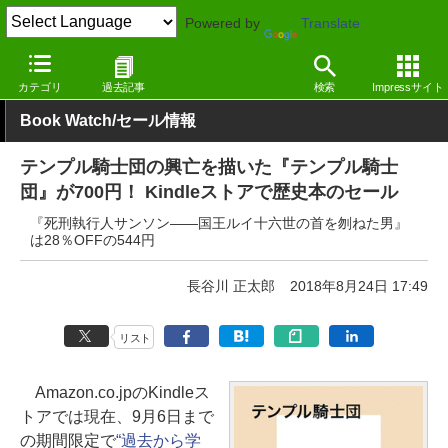
Powered by
Translate
窓の杜
電子書籍・本
小説
Kindle
カテゴリ
過去記事
検索
Impressサイト
Book Watch/セール情報
テンプル騎士団の興亡を描いた『テンプル騎士
団』が700円！ Kindleストアで歴史本のセール
『死刑執行人サンソン――国王ルイ十六世の首を刎ねた男』
は28％OFFの544円
長谷川 正太郎
2018年8月24日 17:49
リスト
Amazon.co.jpのKindleス
トアでは現在、9月6日まで
の期間限定で
“過去から学