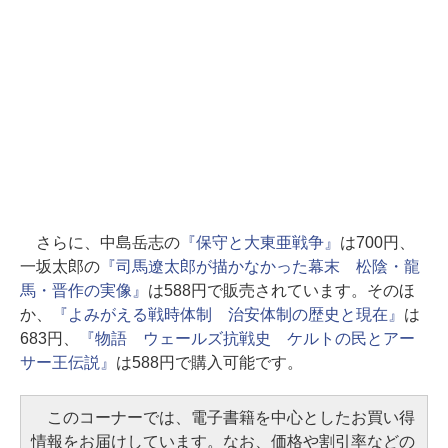
さらに、中島岳志の
『保守と大東亜戦争』
は700円、
一坂太郎の
『司馬遼太郎が描かなかった幕末 松陰・龍
馬・晋作の実像』
は588円で販売されています。そのほ
か、
『よみがえる戦時体制 治安体制の歴史と現在』
は
683円、
『物語 ウェールズ抗戦史 ケルトの民とアー
サー王伝説』
は588円で購入可能です。
このコーナーでは、電子書籍を中心としたお買い得
情報をお届けしています。なお、価格や割引率などの