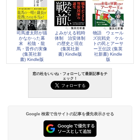
司馬遼太郎が描
よみがえる戦時
物語 ウェール
かなかった幕
体制 治安体制
ズ抗戦史 ケル
末 松陰・龍
の歴史と現在
トの民とアーサ
馬・晋作の実像
(集英社新
ー王伝説 (集英
(集英社新
書) Kindle版
社新書) Kindle
書) Kindle版
版
窓の杜をいいね・フォローして最新記事をチ
ェック！
Google 検索で当サイトの記事を優先表示させる