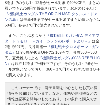
8巻までのうち1～12巻がセール対象で40％OFF、まとめ
買いでも7,759円で販売されています。おおのじゅんじ
『機動戦士ガンダム THE ORIGIN MSD ククルス・ドア
ンの島』
は最新4巻までがセール対象でまとめ買いなら1,
504円、各巻376円で販売されています。
また、ことぶきつかさ
『機動戦士Ｚガンダム デイアフ
タートゥモロー －カイ・シデンのレポートより－』
は全
2巻で697円。長谷川裕一
『機動戦士クロスボーン・ガン
ダム』
は全6巻が40％OFFの2,169円で、各巻360～363
円。夏元雅人による
『機動戦士ガンダム0083 REBELLIO
N』
は現在12巻まで刊行中ですが、そのうち1～7巻がセ
ール対象となっており、360～376円とそれぞれ40％OFF
で購入できます。
このコーナーでは、電子書籍を中心としたお買い得
情報をお届けしています。なお、価格や割引率などの
情報は記事公開時のものであり、その条件で購入でき
ることを保証するものではありません。