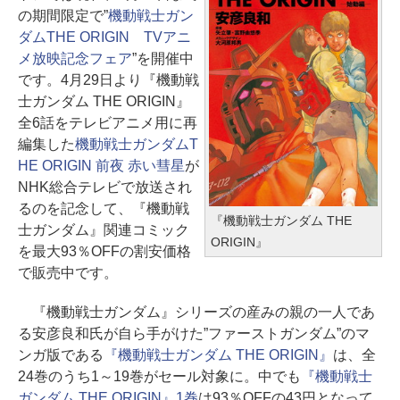
の期間限定で”
機動戦士ガン
ダムTHE ORIGIN TVアニ
メ放映記念フェア
”を開催中
です。4月29日より『機動戦
士ガンダム THE ORIGIN』
全6話をテレビアニメ用に再
編集した
機動戦士ガンダムT
HE ORIGIN 前夜 赤い彗星
が
NHK総合テレビで放送され
るのを記念して、『機動戦
『機動戦士ガンダム THE
士ガンダム』関連コミック
ORIGIN』
を最大93％OFFの割安価格
で販売中です。
『機動戦士ガンダム』シリーズの産みの親の一人であ
る安彦良和氏が自ら手がけた”ファーストガンダム”のマ
ンガ版である
『機動戦士ガンダム THE ORIGIN』
は、全
24巻のうち1～19巻がセール対象に。中でも
『機動戦士
ガンダム THE ORIGIN』1巻
は93％OFFの43円となって