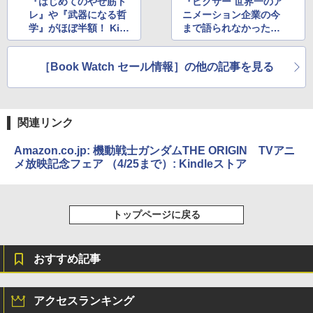
『はじめてのやせ筋ト
『ピクサー 世界一のア
レ』や『武器になる哲
ニメーション企業の今
学』がほぼ半額！ Kin
まで語られなかったお
dleストアで実用書の
金の話』が1,399円！
セール
Kindleストアでビジネ
［Book Watch セール情報］の他の記事を見る
ス書のセール
関連リンク
Amazon.co.jp: 機動戦士ガンダムTHE ORIGIN TVアニ
メ放映記念フェア （4/25まで）: Kindleストア
トップページに戻る
おすすめ記事
アクセスランキング