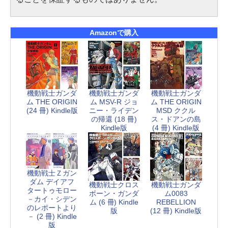
Amazonで購入
機動戦士ガンダ
機動戦士ガンダ
機動戦士ガンダ
ム MSV-R ジョ
ム THE ORIGIN
ム THE ORIGIN
ニー・ライデン
MSD ククル
(24 冊) Kindle版
の帰還 (18 冊)
ス・ドアンの島
Kindle版
(4 冊) Kindle版
機動戦士Ｚガン
ダム デイアフ
機動戦士クロス
機動戦士ガンダ
タートゥモロー
ボーン・ガンダ
ム0083
－カイ・シデン
ム (6 冊) Kindle
REBELLION
のレポートより
版
(12 冊) Kindle版
－ (2 冊) Kindle
版