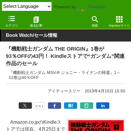
Powered by
Translate
窓の杜
電子書籍・本
漫画
Kindle
カテゴリ
過去記事
検索
Impressサイト
Book Watch/セール情報
『機動戦士ガンダム THE ORIGIN』1巻が
93％OFFの43円！ Kindleストアで“ガンダム”関連
作品のセール
『機動戦士ガンダム MSV-R ジョニー・ライデンの帰還』1～
12巻は40％OFF
アイティースリー
2019年4月15日 15:50
リスト
Amazon.co.jpのKindleス
トアでは現在、4月25日まで