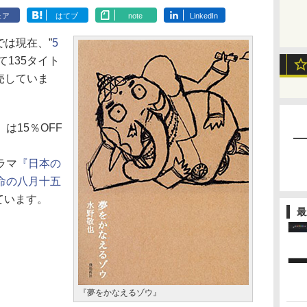
ェア
はてブ
note
LinkedIn
アでは現在、”
5
て135タイト
販売していま
』
は15％OFF
ラマ
『日本の
命の八月十五
っています。
最
『夢をかなえるゾウ』