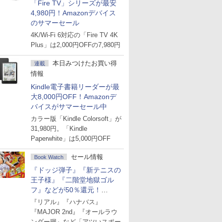
「Fire TV」シリーズが最安
4,980円！Amazonデバイス
のサマーセール
4K/Wi-Fi 6対応の「Fire TV 4K
Plus」は2,000円OFFの7,980円
本日みつけたお買い得
連載
情報
Kindle電子書籍リーダーが最
大8,000円OFF！Amazonデ
バイスがサマーセール中
カラー版「Kindle Colorsoft」が
31,980円。「Kindle
Paperwhite」は5,000円OFF
セール情報
Book Watch
『ドッジ弾子』『新テニスの
王子様』『二階堂地獄ゴル
フ』などが50％還元！
Amazonマンガ週末セール
『リアル』『ハナバス』
『MAJOR 2nd』『オールラウ
ンダー廻』など「アツいスポー