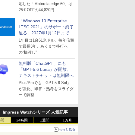
応した「Motorola edge 60」は
25％OFFの44,820円
「Windows 10 Enterprise
LTSC 2021」のサポート終了
迫る、2027年1月12日まで
～ESUは9月1日から販売
1年目は1台61米ドル、毎年倍額
で最長3年。あくまで移行へ
の“橋渡し”
無料版「ChatGPT」にも
「GPT-5.6 Luna」が開放、
テキストチャットは無制限へ
Plus/Proでも「GPT-5.6 Sol」
が強化、即答・熟考をスライダ
ーで調整
Impress Watchシリーズ 人気記事
時間
24時間
1週間
1カ月
もっと見る