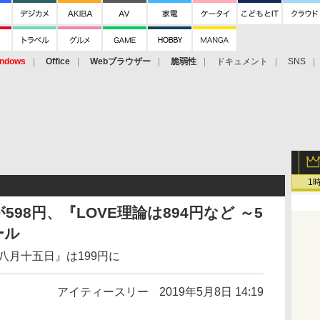
ndows
Office
Webブラウザー
脆弱性
ドキュメント
SNS
1
98円、『LOVE理論は894円など ～5
ール
八月十五日』は199円に
アイティースリー
2019年5月8日 14:19