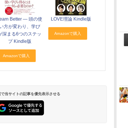
earn Better ― 頭の使
LOVE理論 Kindle版
い方が変わり、学び
が深まる6つのステッ
プ Kindle版
 検索で当サイトの記事を優先表示させる