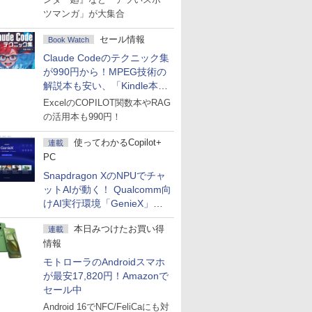
ツマンガ」が大集合
セール情報
Book Watch
Claude Codeのテクニック集
が990円から！MPEG技術の
解説本も安い、「Kindle本サ
マーセール」第2弾開始！
ExcelのCOPILOT関数本やRAG
の活用本も990円！
使ってわかるCopilot+
連載
PC
Snapdragon XのNPUでチャ
ットAIが動く！ Qualcomm向
けAI実行環境「GenieX」を
試してみた
本日みつけたお買い得
連載
情報
モトローラのAndroidスマホ
が最安17,820円！Amazonで
セール中
Android 16でNFC/FeliCaにも対