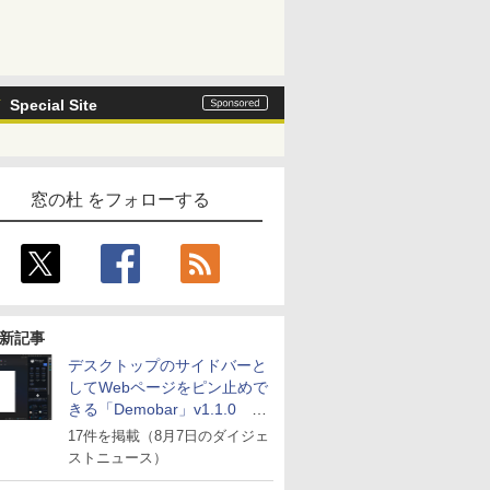
Special Site
窓の杜 をフォローする
新記事
デスクトップのサイドバーと
してWebページをピン止めで
きる「Demobar」v1.1.0 ほ
か
17件を掲載（8月7日のダイジェ
ストニュース）