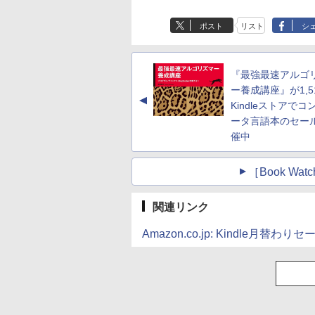
ポスト
リスト
シ
『最強最速アルゴ
ー養成講座』が1,5
▲
Kindleストアでコ
ータ言語本のセー
催中
［Book W
関連リンク
Amazon.co.jp: Kindle月替わりセ