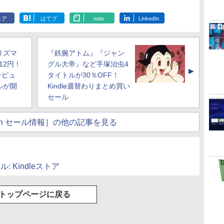
ェア
はてブ
note
LinkedIn
リズマ
『鉄腕アトム』『ジャン
12円！
グル大帝』など手塚治虫4
▲
ンピュ
タイトルが30％OFF！
ルが開
Kindle週替わりまとめ買い
セール
atch セール情報］の他の記事を見る
ール: Kindleストア
トップページに戻る