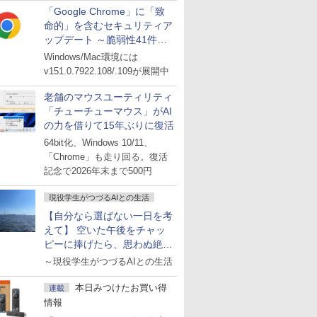
「Google Chrome」に「致
命的」を含むセキュリティア
ップデート ～脆弱性41件に
対処
Windows/Mac環境には
v151.0.7922.108/.109が展開中
老舗のマウスユーティリティ
「チューチューマウス」がAI
の力を借りて15年ぶりに復活
64bit化、Windows 10/11、
「Chrome」も走り回る。復活
記念で2026年末まで500円
現役学生がつづるAIとの生活
【自分なら選ばない一日を考
えて】 空いた午後をチャッ
ピーに捧げたら、思わぬ絶景
に出会った話
～現役学生がつづるAIとの生活
本日みつけたお買い得
連載
情報