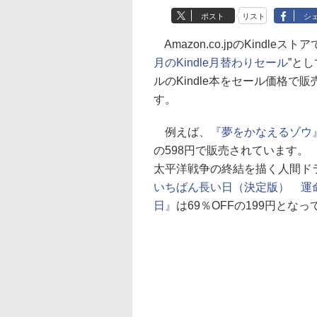
ポスト
リスト
シ
Amazon.co.jpのKindleスト
月のKindle月替わりセール
”とし
ルのKindle本をセール価格で
す。
例えば、
『夢をかなえるゾウ
の598円で販売されています。
太平洋戦争の終結を描く人間ド
いちばん長い日（決定版） 運
日』
は69％OFFの199円とな