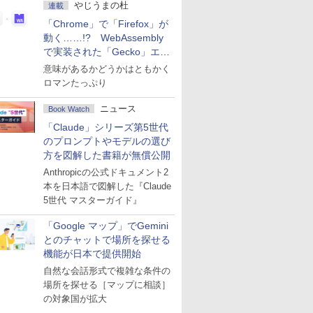
やじうまの杜
連載
「Chrome」で「Firefox」が
動く……!? WebAssembly
で実装された「Gecko」エン
ジン
意味があるかどうかはともかく
ロマンたっぷり
ニュース
Book Watch
「Claude」シリーズ第5世代
のプロンプトやモデルの選び
方を図解した書籍が無償公開
Anthropicの公式ドキュメント2
本を日本語で図解した『Claude
5世代 マスターガイド』
「Google マップ」でGemini
とのチャットで場所を探せる
機能が日本で提供開始
自然な会話形式で複雑な条件の
場所を探せる［マップに相談］
の対象国が拡大