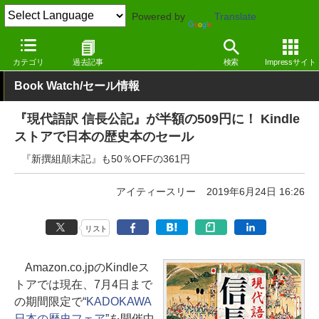
Powered by
Translate
窓の杜
電子書籍・本
小説
Kindle
カテゴリ
過去記事
検索
Impressサイト
Book Watch/セール情報
『現代語訳 信長公記』が半額の509円に！ Kindle
ストアで日本の歴史本のセール
『新撰組顛末記』も50％OFFの361円
アイティースリー
2019年6月24日 16:26
リスト
Amazon.co.jpのKindleス
トアでは現在、7月4日まで
の期間限定で“
KADOKAWA
日本の歴史フェア
”を開催中