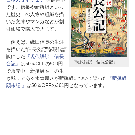
です。信長や新撰組といっ
た歴史上の人物や組織を描
いた文庫やマンガなどが割
引価格で購入できます。
例えば、織田信長の生涯
を描いた“信長公記”を現代語
訳にした
『現代語訳 信長
『現代語訳 信長公記』
公記』
は50％OFFの509円
で販売中。新撰組唯一の生
き残りである永倉新八が新撰組について語った
『新撰組
顛末記 』
は50％OFFの361円となっています。