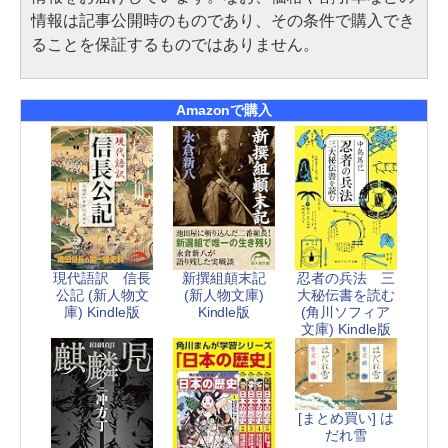
情報は記事公開時のものであり、その条件で購入でき
ることを保証するものではありません。
Amazonで購入
現代語訳 信長
新撰組顛末記
忍者の兵法 三
公記 (新人物文
(新人物文庫)
大秘伝書を読む
庫) Kindle版
Kindle版
(角川ソフィア
文庫) Kindle版
[まとめ買い] は
だれ雪