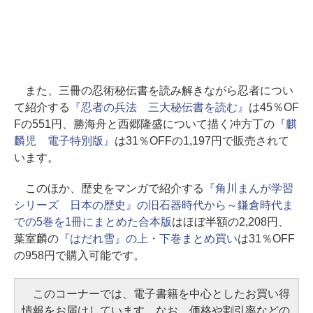
また、三冊の忍術秘伝書を読み解きながら忍者につい
て紹介する
『忍者の兵法 三大秘伝書を読む』
は45％OF
Fの551円、勝海舟と西郷隆盛について描く冲方丁の
『麒
麟児 電子特別版』
は31％OFFの1,197円で販売されて
います。
このほか、歴史をマンガで紹介する
『角川まんが学習
シリーズ 日本の歴史』の旧石器時代から～鎌倉時代ま
での5巻を1冊にまとめた合本版
はほぼ半額の2,208円、
葉室麟の
『はだれ雪』の上・下巻まとめ買い
は31％OFF
の958円で購入可能です。
このコーナーでは、電子書籍を中心としたお買い得
情報をお届けしています。なお、価格や割引率などの