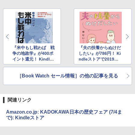
『米中もし戦わば 戦
『夫の扶養からぬけだ
争の地政学』が400ポ
したい』が786円！ Ki
イント還元！ Kindle
ndleストアで2019夏
ストアで政治経済本の
のコミックエッセイ全
40％ポイント還元セー
力フェア
［Book Watch セール情報］の他の記事を見る
ル
関連リンク
Amazon.co.jp: KADOKAWA日本の歴史フェア (7/4ま
で): Kindleストア