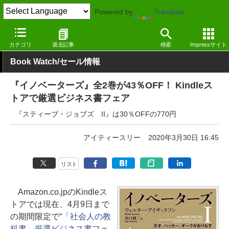
Powered by
Translate
窓の杜
電子書籍・本
ビジネス
Kindle
カテゴリ
過去記事
検索
Impressサイト
Book Watch/セール情報
『イノベーターズ』全2巻が43％OFF！ Kindleス
トアで厳選ビジネス書フェア
『スティーブ・ジョブズ II』は30％OFFの770円
アイティースリー
2020年3月30日 16:45
リスト
Amazon.co.jpのKindleス
トアでは現在、4月9日まで
の期間限定で“
「社会人の教
科書」厳選ビジネス書フェ