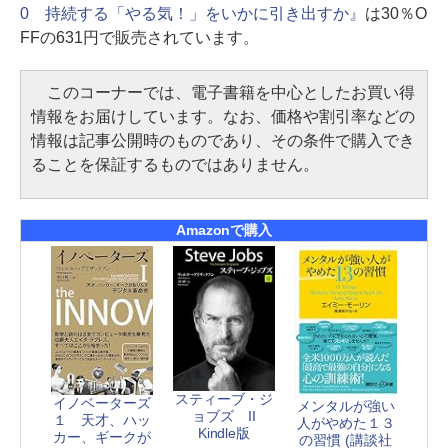
0 持続する「やる気！」をいかに引き出すか』
は30％O
FFの631円で販売されています。
このコーナーでは、電子書籍を中心としたお買い得
情報をお届けしています。なお、価格や割引率などの
情報は記事公開時のものであり、その条件で購入でき
ることを保証するものではありません。
Amazonで購入
スティーブ・ジ
イノベーターズ
メンタルが強い
ョブズ II
１ 天才、ハッ
人がやめた１３
Kindle版
カー、ギークが
の習慣 (講談社