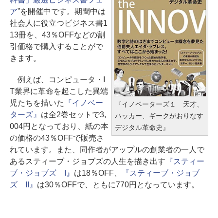
ア
”を開催中です。期間中は
社会人に役立つビジネス書1
13冊を、43％OFFなどの割
引価格で購入することがで
きます。
例えば、コンピュータ・I
T業界に革命を起こした異端
児たちを描いた
『イノベー
『イノベーターズ１ 天才、
ターズ』
は全2巻セットで3,
ハッカー、ギークがおりなす
004円となっており、紙の本
デジタル革命史』
の価格の43％OFFで販売さ
れています。また、同作者がアップルの創業者の一人で
あるスティーブ・ジョブズの人生を描き出す
『スティー
ブ・ジョブズ I』
は18％OFF、
『スティーブ・ジョブ
ズ II』
は30％OFFで、ともに770円となっています。