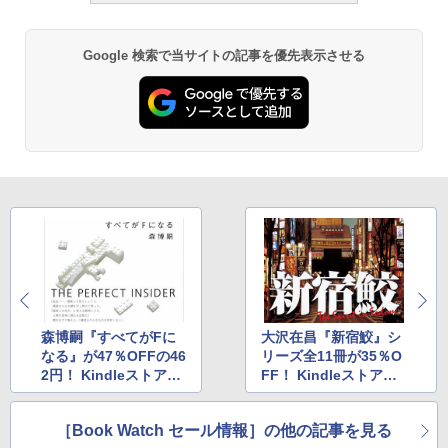
Google 検索で当サイトの記事を優先表示させる
森博嗣『すべてがFに
大沢在昌『新宿鮫』シ
なる』が47％OFFの46
リーズ全11冊が35％O
2円！ Kindleストアで
FF！ Kindleストアで
人気作家の代表作を集
光文社ミステリー＆警
めたセール
察小説フェア
［Book Watch セール情報］の他の記事を見る