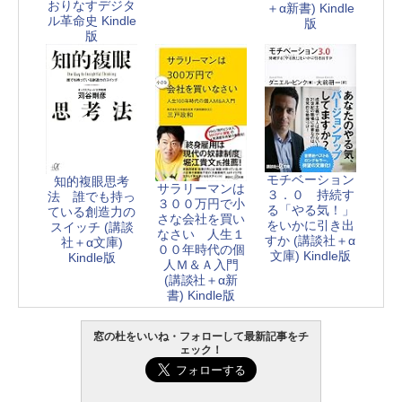
おりなすデジタ
＋α新書) Kindle
ル革命史 Kindle
版
版
モチベーション
知的複眼思考
サラリーマンは
３．０ 持続す
法 誰でも持っ
３００万円で小
る「やる気！」
ている創造力の
さな会社を買い
をいかに引き出
スイッチ (講談
なさい 人生１
すか (講談社＋α
社＋α文庫)
００年時代の個
文庫) Kindle版
Kindle版
人Ｍ＆Ａ入門
(講談社＋α新
書) Kindle版
窓の杜をいいね・フォローして最新記事をチ
ェック！