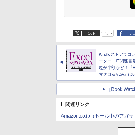
ポスト
リスト
シ
Kindleストアでコ
ーター・IT関連書籍
▲
超が半額など！『Ex
マクロ＆VBA』は8
［Book W
関連リンク
Amazon.co.jp（セール中の