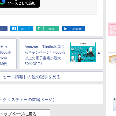
ェア
はてブ
note
LinkedIn
ンピュ
Amazon、“Kindle本 新生
600冊
活キャンペーン” 7,000点
▲
cel
以上の電子書籍が最大
69円
50％OFF！
atch セール情報］の他の記事を見る
アガサ・クリスティーの書籍ページ）
トップページに戻る