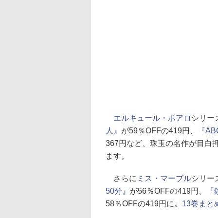
エルキュール・ポアロ
シリーズ
人』
が59％OFFの419円、
『A
367円など、珠玉の名作が目白
ます。
さらに
ミス・マーブル
シリーズ
50分』
が56％OFFの419円、
『
58％OFFの419円に。
13巻まと