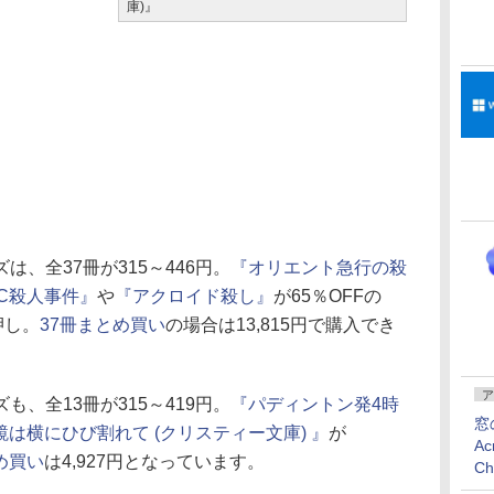
庫)』
は、全37冊が315～446円。
『オリエント急行の殺
BC殺人事件』
や
『アクロイド殺し』
が65％OFFの
押し。
37冊まとめ買い
の場合は13,815円で購入でき
ア
も、全13冊が315～419円。
『パディントン発4時
窓
鏡は横にひび割れて (クリスティー文庫) 』
が
Ac
め買い
は4,927円となっています。
C