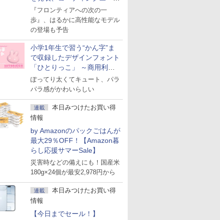
ェント「Muse Code」も
『フロンティアへの次の一
歩』、はるかに高性能なモデル
の登場も予告
小学1年生で習う“かん字”ま
で収録したデザインフォント
「ひとりっこ」 ～商用利用
OK
ぽってり太くてキュート、パラ
パラ感がかわいらしい
本日みつけたお買い得
連載
情報
by Amazonのパックごはんが
最大29％OFF！【Amazon暮
らし応援サマーSale】
災害時などの備えにも！国産米
180g×24個が最安2,978円から
本日みつけたお買い得
連載
情報
【今日までセール！】