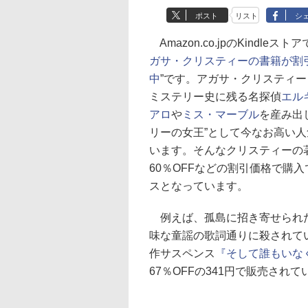
ポスト
リスト
シ
Amazon.co.jpのKindleスト
ガサ・クリスティーの書籍が割
中
”です。アガサ・クリスティ
ミステリー史に残る名探偵
エル
アロ
や
ミス・マーブル
を産み出
リーの女王”として今なお高い
います。そんなクリスティーの
60％OFFなどの割引価格で購
スとなっています。
例えば、孤島に招き寄せられ
味な童謡の歌詞通りに殺されて
作サスペンス
『そして誰もいな
67％OFFの341円で販売されて