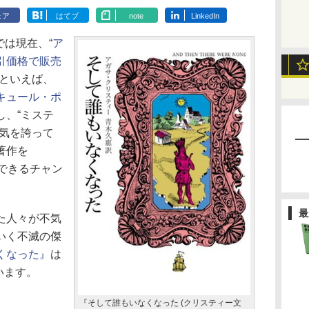
ェア
はてブ
note
LinkedIn
アでは現在、“
ア
引価格で販売
ーといえば、
キュール・ポ
し、“ミステ
人気を誇って
著作を
入できるチャン
最
た人々が不気
いく不滅の傑
くなった』
は
います。
『そして誰もいなくなった (クリスティー文