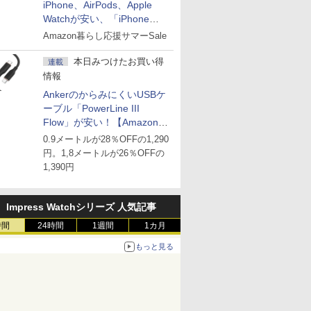
iPhone、AirPods、Apple
Watchが安い、「iPhone
Air」256GB版が139,800円な
Amazon暮らし応援サマーSale
ど
本日みつけたお買い得
連載
情報
AnkerのからみにくいUSBケ
ーブル「PowerLine III
Flow」が安い！【Amazon暮
らし応援サマーSale】
0.9メートルが28％OFFの1,290
円。1,8メートルが26％OFFの
1,390円
Impress Watchシリーズ 人気記事
時間
24時間
1週間
1カ月
もっと見る