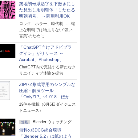
築地初号系活字を下敷きにし
た見出し用明朝体「したたる
明朝初号」 ～商用利用OK
ロック、ホラー、時代劇……端
正な明朝では物足りない“強い
言葉”のために
「ChatGPT向けアドビプラ
グイン」がリリース ～
Acrobat、Photoshop、
Premiereなどの機能を1つの
ChatGPT内で完結する新たなク
プラグインに統合
リエイティブ体験を提供
ZIP/7Z形式専用のシンプルな
圧縮・解凍ツール
「OnlyZIP」v1.018 ほか
19件を掲載（8月6日ダイジェス
トニュース）
Blender ウォッチング
連載
無料の3DCG統合環境
「Blender 5.2」は紙のよう