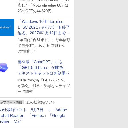
応した「Motorola edge 60」は
25％OFFの44,820円
「Windows 10 Enterprise
LTSC 2021」のサポート終了
迫る、2027年1月12日まで
～ESUは9月1日から販売
1年目は1台61米ドル、毎年倍額
で最長3年。あくまで移行へ
の“橋渡し”
無料版「ChatGPT」にも
「GPT-5.6 Luna」が開放、
テキストチャットは無制限へ
Plus/Proでも「GPT-5.6 Sol」
が強化、即答・熟考をスライダ
ーで調整
窓の杜収録ソフト
ップデート情報
の杜収録ソフト 8月7日 ～「Adobe
robat Reader」「Firefox」「Google
hrome」など