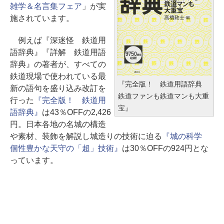
雑学＆名言集フェア
」が実
施されています。
例えば『深迷怪 鉄道用
語辞典』『詳解 鉄道用語
辞典』の著者が、すべての
鉄道現場で使われている最
『完全版！ 鉄道用語辞典
新の語句を盛り込み改訂を
鉄道ファンも鉄道マンも大重
行った
『完全版！ 鉄道用
宝』
語辞典』
は43％OFFの2,426
円。日本各地の名城の構造
や素材、装飾を解説し城造りの技術に迫る
『城の科学
個性豊かな天守の「超」技術』
は30％OFFの924円とな
っています。