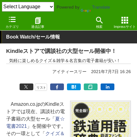
Powered by
Translate
窓の杜
電子書籍・本
教育
Kindle
カテゴリ
過去記事
検索
Impressサイト
Book Watch/セール情報
Kindleストアで講談社の大型セール開催中！
気軽に楽しめるクイズ＆雑学＆名言集の電子書籍が安い！
アイティースリー
2021年7月7日 16:26
リスト
Amazon.co.jpのKindleス
トアでは現在、講談社の電
子書籍の大型セール「
夏☆
電書2021
」を開催中です。
その一環として「
クイズ＆