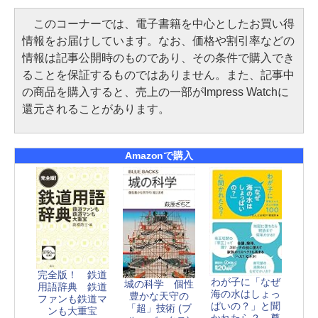
このコーナーでは、電子書籍を中心としたお買い得
情報をお届けしています。なお、価格や割引率などの
情報は記事公開時のものであり、その条件で購入でき
ることを保証するものではありません。また、記事中
の商品を購入すると、売上の一部がImpress Watchに
還元されることがあります。
Amazonで購入
完全版！ 鉄道
わが子に「なぜ
城の科学 個性
用語辞典 鉄道
海の水はしょっ
豊かな天守の
ファンも鉄道マ
ぱいの？」と聞
「超」技術 (ブ
ンも大重宝
かれたら？ 尊