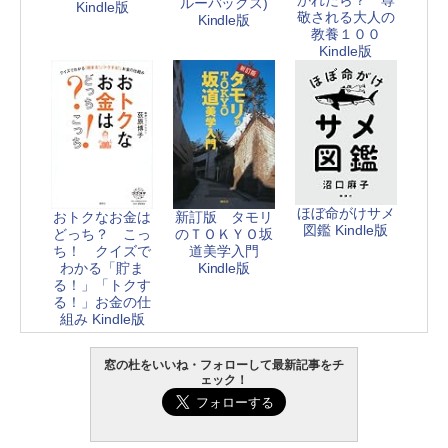
ルーバックス)
Kindle版
敬される大人の
Kindle版
教養１００
Kindle版
ほぼ命がけサメ
おトクなお金は
新訂版 タモリ
図鑑 Kindle版
どっち？ こっ
のＴＯＫＹＯ坂
ち！ クイズで
道美学入門
わかる「貯ま
Kindle版
る！」「トクす
る！」お金の仕
組み Kindle版
窓の杜をいいね・フォローして最新記事をチ
ェック！